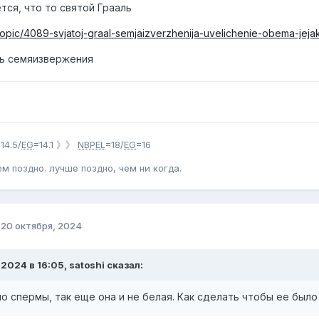
тся, что то святой Грааль
/topic/4089-svjatoj-graal-semjaizverzhenija-uvelichenie-obema-jejaku
ль семяизвержения
14.5/
EG
=14.1 》》
NBPEL
=18/
EG
=16
ем поздно. лучше поздно, чем ни когда.
о
20 октября, 2024
.2024 в 16:05, satoshi сказал:
о спермы, так еще она и не белая. Как сделать чтобы ее было