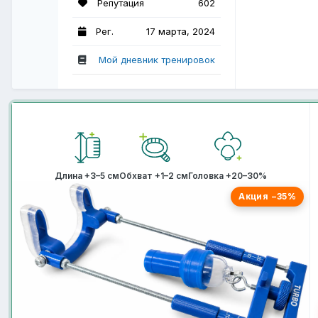
Репутация
602
Рег.
17 марта, 2024
Мой дневник тренировок
Длина +3–5 см
Обхват +1–2 см
Головка +20–30%
Акция −35%