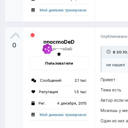
Мой дневник тренировок
Опубликован
npocmoDeD
0
В 20.10
Пользователи
не нашел
Привет
Сообщений
2.1 тыс
Тема есть
Репутация
1.5 тыс
Автор если 
Рег.
4 декабря, 2015
Можешь у мен
Мой дневник тренировок
Один из них 