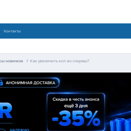
Контакты
сы новичков
Как увеличить кол-во спермы?