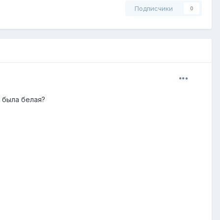
Подписчики
0
а была белая?