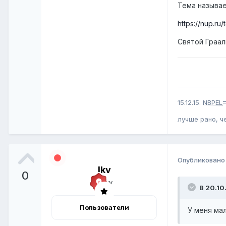
Тема называе
https://nup.ru
Святой Граа
15.12.15.
NBPEL
=
лучше рано, ч
Опубликован
lkv
0
В 20.10
Пользователи
У меня мал