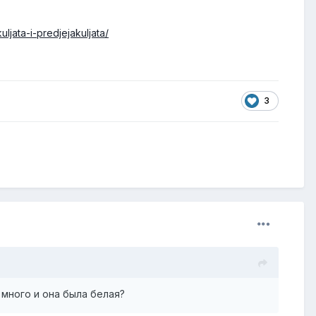
ljata-i-predjejakuljata/
3
 много и она была белая?