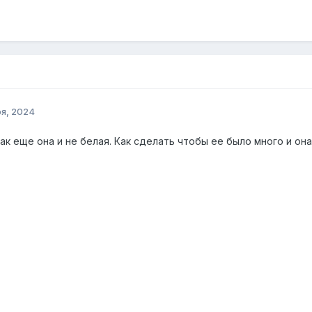
ря, 2024
ак еще она и не белая. Как сделать чтобы ее было много и он