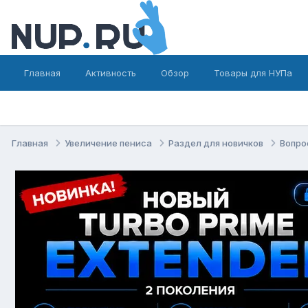
Главная
Активность
Обзор
Товары для НУПа
Главная
Увеличение пениса
Раздел для новичков
Вопро