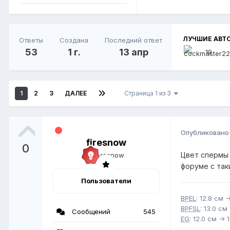
ЛУЧШИЕ АВТО
Ответы
Создана
Последний ответ
53
1 г.
13 апр
19
1
2
3
ДАЛЕЕ
Страница 1 из 3
Опубликован
firesnow
0
Цвет спермы 
форуме с так
Пользователи
BPEL
: 12.8 см 
BPFSL
: 13.0 см
Сообщений
545
EG
: 12.0 см -> 