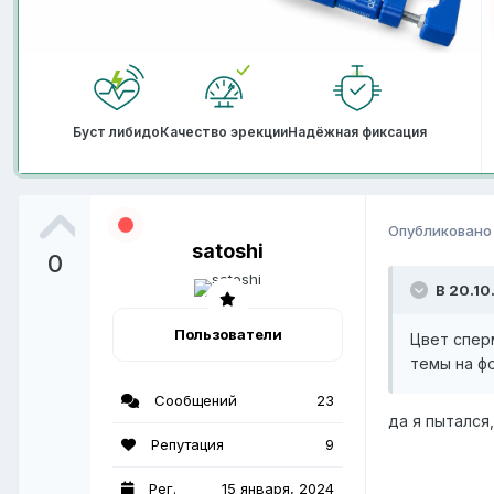
Буст либидо
Качество эрекции
Надёжная фиксация
Опубликован
satoshi
0
В 20.10
Пользователи
Цвет спер
темы на фо
Сообщений
23
да я пытался
Репутация
9
Рег.
15 января, 2024