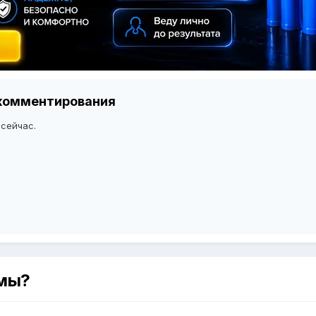
я комментирования
 сейчас.
рмы?