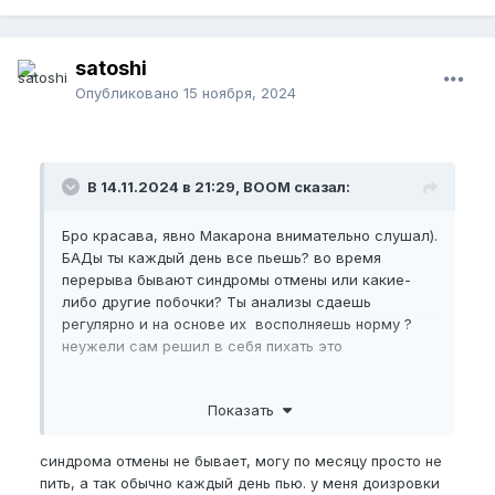
буду их массировать руками, оно появляется и
уходит со временем, узнаю у уролога короче,
если что уберем)
satoshi
6) Максимально крепкий стояк (Добавлю в рутину
Опубликовано
15 ноября, 2024
тренировку
кегеля
и ICM)
7) На головке не далеко от уретры есть такая
тускло-красная хуйня размером пол сантиметра
точка. Кожа там буд-то скукожена немного, не
помню как это называется, но вроде из-за
В 14.11.2024 в 21:29, BOOM сказал:
жесткого трения те мастурбации появляется,
убрать тоже мол можно ток операцией. Ну
Бро красава, явно Макарона внимательно слушал).
поговорим с урологом, посмотрим.
БАДы ты каждый день все пьешь? во время
8) Много белой и качественной спермы (Как буду
перерыва бывают синдромы отмены или какие-
делать это поживем и увидим)
либо другие побочки? Ты анализы сдаешь
9) Ширину до 13
EG
я бы поднял.
регулярно и на основе их восполняешь норму ?
неужели сам решил в себя пихать это
Учтите:
Я луксмаксер, биохакер, правильно питаюсь,
Показать
хорошо сплю да и вообще у меня здоровая и
классная рутина. Ниже список бадов которые пью
синдрома отмены не бывает, могу по месяцу просто не
допустим.
пить, а так обычно каждый день пью. у меня доизровки