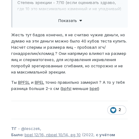
Степень эрекции - 7/10 (если оценивать здраво,
где 10 это максимально каменный и не упадчивый)
Образ жизни - умеренный, раньше ходил в зал,
Показать
сейчас есть желание пойти на ММА либо БОКС.
Замеры на 14.11.24:
Жесть тут бадов конечно, я не считаю чужие деньги, но
думаю на эти деньги можно было 40 кубов теста купить.
NBPEL
-16
Насчёт спермы и размера яиц - пробовал хгч/
гонадорелин/кломид ? Они напрямую влияют на размер
BPEL
-16.5
яиц и сперматогенез, для исправления икривления
EG
-11
попробуй эрегированные сгибания, но осторожно и не
на максимальной эрекции.
NBPFL
-8
Ты
BPFSL
и
BPEL
точно правильно замерил ? А то у тебя
BPFSL
-14,1
разница больше 2-х см (
bpfsl
меньше
bpel
)
Мои цели:
1) Максимально прямой член. Сейчас из-за
2
неправильной мастурбации он наклонен немного
вниз, но растяжкой и мастурбацией в обратную
сторону получится убрать.
ТГ
-
@lesczek,
2) Мастурбация левой рукой, чтобы в кой-то мере
Было:
bpel
12/16,
nbpel
10/14,
eg
10
(2022,
с учётом