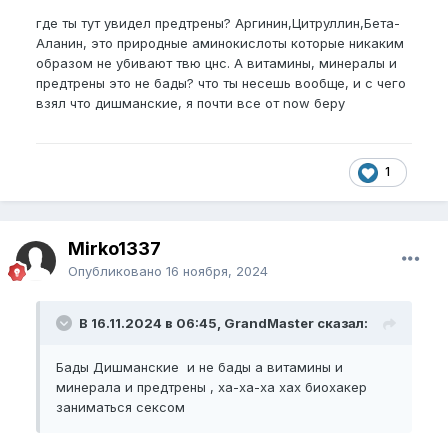
сделать в этом месяце)
где ты тут увидел предтрены? Аргинин,Цитруллин,Бета-
5) Подозрение на варикоцелле (После ручного
Аланин, это природные аминокислоты которые никаким
массажа яиц) сейчас просто в жизни его нету, но
образом не убивают твю цнс. А витамины, минералы и
когда лягу в неудобное для яиц положение или
предтрены это не бады? что ты несешь вообще, и с чего
буду их массировать руками, оно появляется и
взял что дишманские, я почти все от now беру
уходит со временем, узнаю у уролога короче,
если что уберем)
6) Максимально крепкий стояк (Добавлю в рутину
тренировку
кегеля
и ICM)
1
7) На головке не далеко от уретры есть такая
тускло-красная хуйня размером пол сантиметра
точка. Кожа там буд-то скукожена немного, не
помню как это называется, но вроде из-за
Mirko1337
жесткого трения те мастурбации появляется,
Опубликовано
16 ноября, 2024
убрать тоже мол можно ток операцией. Ну
поговорим с урологом, посмотрим.
В 16.11.2024 в 06:45, GrandMaster сказал:
8) Много белой и качественной спермы (Как буду
делать это поживем и увидим)
9) Ширину до 13
EG
я бы поднял.
Бады Дишманские и не бады а витамины и
минерала и предтрены , ха-ха-ха хах биохакер
Учтите:
заниматься сексом
Я луксмаксер, биохакер, правильно питаюсь,