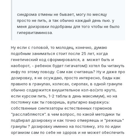
синдрома отмены не бывает, могу по месяцу
просто не пить, а так обычно каждый день пью. у
меня доизровки подобраны для того чтобы не было
гипервитаминоза.
Ну если с головой, то молодец, конечно, думаю
подобным заниматься стоит после 25 лет, когда
генетический код сформировался, а может быть и
наоборот, - ребенок будет гигачатом)) хотел бы читануть
инфу по этому поводу. Сам как считаешь? Ну и даже про
дозировку, я не осуждаю, просто интересно, бады как
правило в гранулах, колесах, сиропах, в одной грануле
обычно содержится внушительное кол-во(это круто,
если курсом пить, 1-2 таблы в день максимум), но на
постоянку как ты говоришь, вульгарно выражусь:
собственные синтезаторы естественных гормонов
"расслабляются". в чем вопрос, по какой методики ты
подбирал дозировку и как точно отмеряешь и "режешь"
гранулы ? дозировку именно на постоянку, это по идеи
организм сам по себе не здоров и не может обеспечить