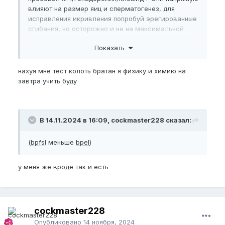
Мультивитамины,
влияют на размер яиц и сперматогенез, для
исправления икривления попробуй эрегированные
Пробиотики,
сгибания, но осторожно и не на максимальной
эрекции.
Янтарная Кислота,
Показать
Ты
BPFSL
и
BPEL
точно правильно замерил ? А то у
Коэнзим,
тебя разница больше 2-х см (
bpfsl
меньше
bpel
)
нахуя мне тест колоть братан я физику и химию на
Аргинин,
завтра учить буду
Цитруллин,
Бета-Аланин,
В 14.11.2024 в 16:09, cockmaster228 сказал:
Ашваганда,
Мумие,
(
bpfsl
меньше
bpel
)
Калия Оротат,
у меня же вроде так и есть
Моя просьба:
Дайте пожелания и советы, может дадите совет в
бадах....
cockmaster228
Помогите выстроить рутину тренировки кегеля и
Опубликовано
14 ноября, 2024