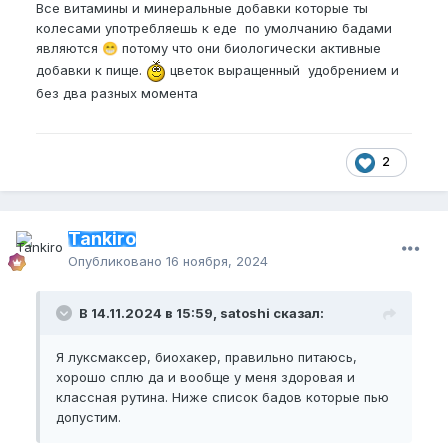
Все витамины и минеральные добавки которые ты
хорошо сплю да и вообще у меня здоровая и
колесами употребляешь к еде по умолчанию бадами
классная рутина. Ниже список бадов которые пью
являются
потому что они биологически активные
😁
допустим.
добавки к пище.
цветок выращенный удобрением и
Креатин,
без два разных момента
Протеин,
Казеин,
2
Габа,
Коллаген,
Tankiro
EAA,
Опубликовано
16 ноября, 2024
Витамин Д3 + К2,
В 14.11.2024 в 15:59, satoshi сказал:
Мультивитамины,
Пробиотики,
Я луксмаксер, биохакер, правильно питаюсь,
хорошо сплю да и вообще у меня здоровая и
Янтарная Кислота,
классная рутина. Ниже список бадов которые пью
допустим.
Коэнзим,