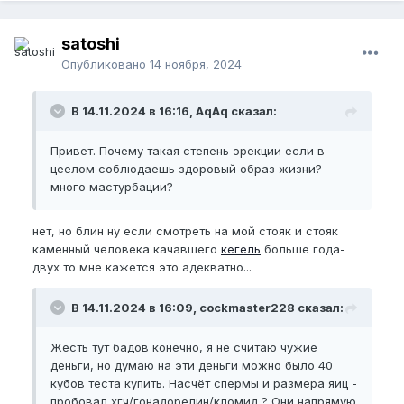
8) Много белой и качественной спермы (Как буду
делать это поживем и увидим)
satoshi
9) Ширину до 13
EG
я бы поднял.
Опубликовано
14 ноября, 2024
Учтите:
В 14.11.2024 в 16:16, AqAq сказал:
Я луксмаксер, биохакер, правильно питаюсь,
хорошо сплю да и вообще у меня здоровая и
Привет. Почему такая степень эрекции если в
классная рутина. Ниже список бадов которые пью
цеелом соблюдаешь здоровый образ жизни?
допустим
много мастурбации?
Креатин,
нет, но блин ну если смотреть на мой стояк и стояк
Протеин,
каменный человека качавшего
кегель
больше года-
двух то мне кажется это адекватно...
Казеин,
Габа,
В 14.11.2024 в 16:09, cockmaster228 сказал:
Коллаген,
Жесть тут бадов конечно, я не считаю чужие
EAA,
деньги, но думаю на эти деньги можно было 40
кубов теста купить. Насчёт спермы и размера яиц -
Витамин Д3 + К2,
пробовал хгч/гонадорелин/кломид ? Они напрямую