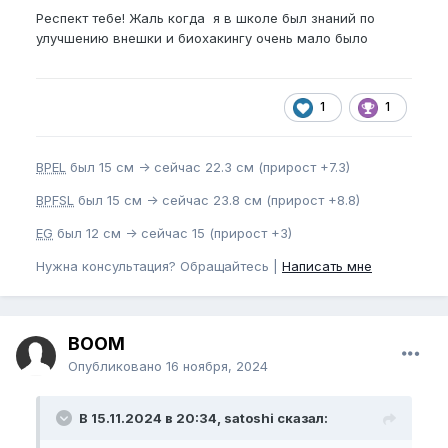
Аргинин,
Респект тебе! Жаль когда я в школе был знаний по
Цитруллин,
улучшению внешки и биохакингу очень мало было
Бета-Аланин,
Ашваганда,
1
1
Мумие,
BPEL
был 15 см -> сейчас 22.3 см (прирост +7.3)
Калия Оротат,
BPFSL
был 15 см -> сейчас 23.8 см (прирост +8.8)
Моя просьба:
EG
был 12 см -> сейчас 15 (прирост +3)
Дайте пожелания и советы, может дадите совет в
Нужна консультация? Обращайтесь |
Написать мне
бадах....
Помогите выстроить рутину тренировки кегеля и
ICM, и насчет спермы был бы благодарен, всем
спасибо и пока!
BOOM
Опубликовано
16 ноября, 2024
В 15.11.2024 в 20:34, satoshi сказал: