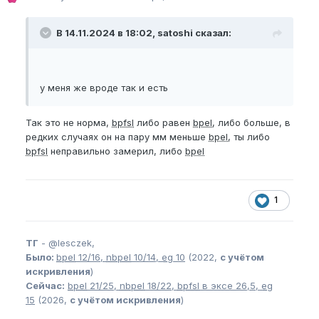
ICM, и насчет спермы был бы благодарен, всем
спасибо и пока!
В 14.11.2024 в 18:02, satoshi сказал:
у меня же вроде так и есть
Так это не норма,
bpfsl
либо равен
bpel
, либо больше, в
редких случаях он на пару мм меньше
bpel
, ты либо
bpfsl
неправильно замерил, либо
bpel
1
ТГ
-
@lesczek,
Было:
bpel
12/16,
nbpel
10/14,
eg
10
(2022,
с учётом
искривления
)
Сейчас:
bpel
21/25,
nbpel
18/22,
bpfsl
в эксе 26,5,
eg
15
(2026,
с учётом искривления
)