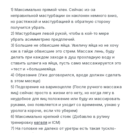
1) Максимально прямой член. Сейчас из-за
неправильной мастурбации он наклонен немного вниз,
но растяжкой и мастурбацией в обратную сторону
получится убрать.
2) Мастурбация левой рукой, чтобы в кой-то мере
убрать асимметрию предплечий.
3) Большие не обвисшие яйца. Увеличу яйца но не хочу
как в гайде обвисшие это стрем. Массаж лень, буду
делать при каждом заходе в душ прохладную воду и
ставить шланга на яйца, пусть само массажируется это
+тест и +большиеяйца.
4) Обрезание (Уже договорился, вроде должен сделать
в этом месяце)
5) Подозрение на варикоцелле (После ручного массажа
яиц) сейчас просто в жизни его нету, но когда лягу в
неудобное для яиц положение или буду их массировать
руками, оно появляется и уходит со временем, узнаю у
уролога короче, если что уберем)
6) Максимально крепкий стояк (Добавлю в рутину
тренировку
кегеля
и ICM)
7) На головке не далеко от уретры есть такая тускло-