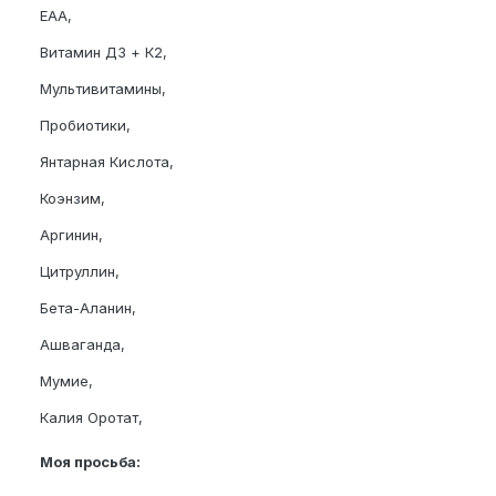
EAA,
Витамин Д3 + К2,
Мультивитамины,
Пробиотики,
Янтарная Кислота,
Коэнзим,
Аргинин,
Цитруллин,
Бета-Аланин,
Ашваганда,
Мумие,
Калия Оротат,
Моя просьба: