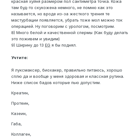
красная хуйня размером пол сантиметра точка. Кожа
там буд-то скукожена немного, не помню как это
называется, но вроде из-за жесткого трения те
мастурбации появляется, убрать тоже мол можно ток
операцией. Ну поговорим с урологом, посмотрим.
8) Много белой и качественной спермы (Как буду делать
это поживем и увидим)
9) Ширину до 13
EG
я бы поднял.
Учтите:
Я луксмаксер, биохакер, правильно питаюсь, хорошо
сплю да и вообще у меня здоровая и классная рутина.
Ниже список бадов которые пью допустим.
Креатин,
Протеин,
Казеин,
Габа,
Коллаген,