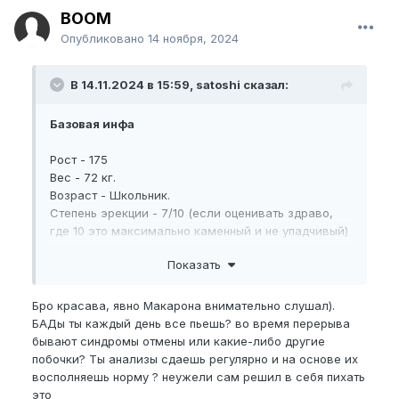
BOOM
Опубликовано
14 ноября, 2024
В 14.11.2024 в 15:59, satoshi сказал:
Базовая инфа
Рост - 175
Вес - 72 кг.
Возраст - Школьник.
Степень эрекции - 7/10 (если оценивать здраво,
где 10 это максимально каменный и не упадчивый)
Образ жизни - умеренный, раньше ходил в зал,
Показать
сейчас есть желание пойти на ММА либо БОКС.
Замеры на 14.11.24:
Бро красава, явно Макарона внимательно слушал).
БАДы ты каждый день все пьешь? во время перерыва
NBPEL
-16
бывают синдромы отмены или какие-либо другие
побочки? Ты анализы сдаешь регулярно и на основе их
BPEL
-16.5
восполняешь норму ? неужели сам решил в себя пихать
EG
-11
это