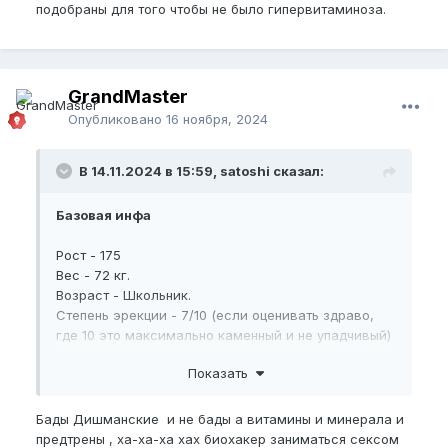
подобраны для того чтобы не было гипервитаминоза.
Креатин,
Протеин,
Казеин,
GrandMaster
Габа,
Опубликовано
16 ноября, 2024
Коллаген,
В 14.11.2024 в 15:59, satoshi сказал:
EAA,
Витамин Д3 + К2,
Базовая инфа
Мультивитамины,
Рост - 175
Вес - 72 кг.
Пробиотики,
Возраст - Школьник.
Янтарная Кислота,
Степень эрекции - 7/10 (если оценивать здраво,
где 10 это максимально каменный и не упадчивый)
Коэнзим,
Образ жизни - умеренный, раньше ходил в зал,
Показать
сейчас есть желание пойти на ММА либо БОКС.
Аргинин,
Цитруллин,
Замеры на 14.11.24:
Бады Дишманские и не бады а витамины и минерала и
предтрены , ха-ха-ха хах биохакер заниматься сексом
Бета-Аланин,