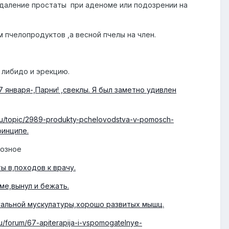
 удаление простаты при аденоме или подозрении на
 пчелопродуктов ,а весной пчелы на член.
 либидо и эрекцию.
о 7 января-,Парни! ,свеклы. Я был заметно удивлен
p.ru/topic/2989-produkty-pchelovodstva-v-pomosch-
инципе.
тозное
ты в,походов к врачу.
руме,вынул и бежать.
ексуальной мускулатуры,хорошо развитых мышц.
ru/forum/67-apiterapija-i-vspomogatelnye-