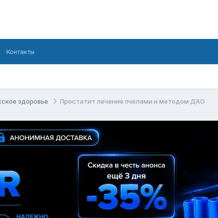
Контакты
ское здоровье
Простатит лечение пчелами и методом ДАО