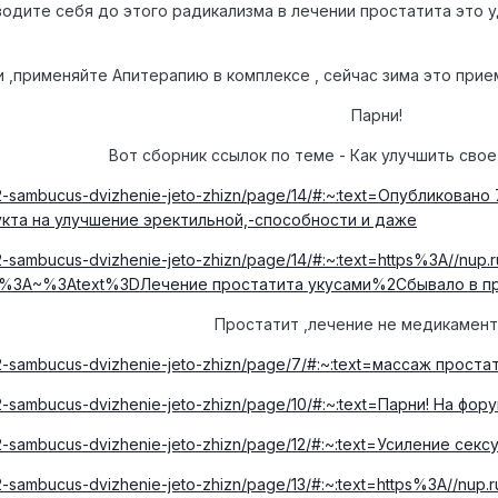
водите себя до этого радикализма в лечении простатита это
 ,применяйте Апитерапию в комплексе , сейчас зима это прием
Парни!
Вот сборник ссылок по теме - Как улучшить свое
982-sambucus-dvizhenie-jeto-zhizn/page/14/#:~:text=Опубликован
кта на улучшение эректильной,-способности и даже
982-sambucus-dvizhenie-jeto-zhizn/page/14/#:~:text=https%3A//nu
3%3A~%3Atext%3DЛечение простатита укусами%2Cбывало в пр
Простатит ,лечение не медикамен
982-sambucus-dvizhenie-jeto-zhizn/page/7/#:~:text=массаж проста
982-sambucus-dvizhenie-jeto-zhizn/page/10/#:~:text=Парни! На фо
3982-sambucus-dvizhenie-jeto-zhizn/page/12/#:~:text=Усиление с
82-sambucus-dvizhenie-jeto-zhizn/page/13/#:~:text=https%3A//nup.