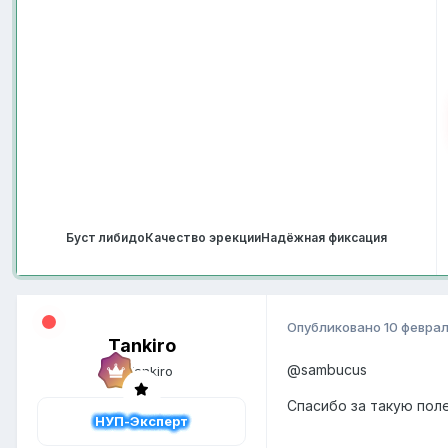
Буст либидо
Качество эрекции
Надёжная фиксация
Опубликовано
10 феврал
Tankiro
@sambucus
Спасибо за такую пол
НУП-Эксперт