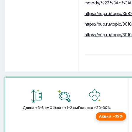
metody/%23%3A~%3At
https://nup.ru/topic/3
https://nup.ru/topic/3
https://nup.ru/topic/
Длина +3–5 см
Обхват +1–2 см
Головка +20–30%
Акция −35%