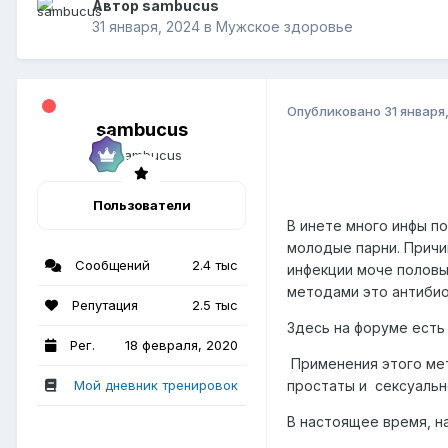
Автор sambucus
31 января, 2024
в
Мужское здоровье
Опубликовано
31 января
sambucus
Пользователи
В инете много инфы п
молодые парни. Причин
Сообщений
2.4 тыс
инфекции моче половы
методами это антибио
Репутация
2.5 тыс
Здесь на форуме есть
Рег.
18 февраля, 2020
Применения этого мет
Мой дневник тренировок
простаты и сексуальн
В настоящее время, на