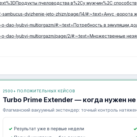
ext%3DПродукты пчеловодства в%2Cу мужчин%2C способств
982-sambucus-dvizhenie-jeto-zhizn/page/14/#:~:text=Анус -ворота
010-o-dao-lyubvi-multiorgazm/#:~:text=Потребность в эякуляции,
3010-o-dao-lyubvi-multiorgazm/page/2/#:~:text=Множественные не
2500+ ПОЛОЖИТЕЛЬНЫХ КЕЙСОВ
Turbo Prime Extender — когда нужен не
Флагманский вакуумный экстендер: точный контроль натяжен
Результат уже в первые недели