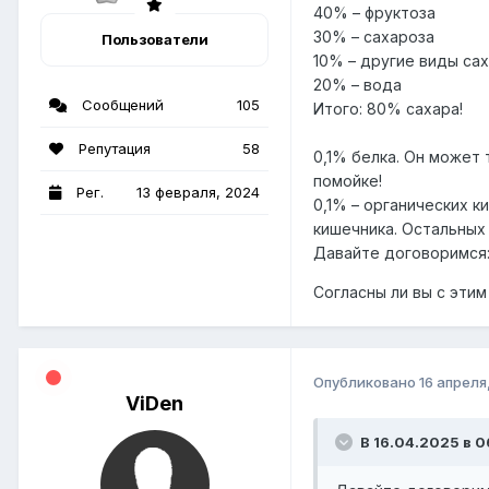
40% – фруктоза
30% – сахароза
Пользователи
10% – другие виды са
20% – вода
Сообщений
105
Итого: 80% сахара!
Репутация
58
0,1% белка. Он может 
помойке!
Рег.
13 февраля, 2024
0,1% – органических к
кишечника. Остальных
Давайте договоримся:
Согласны ли вы с этим
Опубликовано
16 апреля
ViDen
В 16.04.2025 в 0