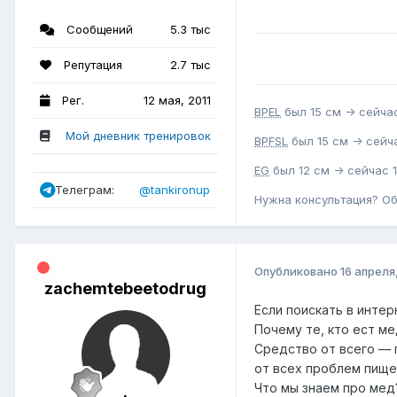
Сообщений
5.3 тыс
Репутация
2.7 тыс
Рег.
12 мая, 2011
BPEL
был 15 см -> сейчас
Мой дневник тренировок
BPFSL
был 15 см -> сейча
EG
был 12 см -> сейчас 1
Телеграм:
@tankironup
Нужна консультация? О
Опубликовано
16 апреля
zachemtebeetodrug
Если поискать в инте
Почему те, кто ест м
Средство от всего — 
от всех проблем пище
Что мы знаем про мед?