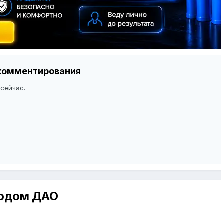
я комментирования
 сейчас.
тодом ДАО