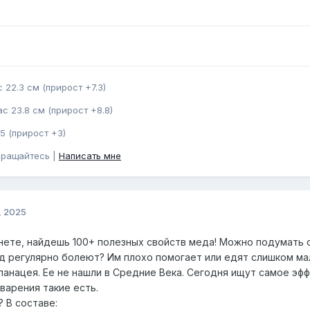
 22.3 см (прирост +7.3)
с 23.8 см (прирост +8.8)
5 (прирост +3)
бращайтесь |
Написать мне
, 2025
рнете, найдешь 100+ полезных свойств меда! Можно подумать о
ед регулярно болеют? Им плохо помогает или едят слишком мал
панацея. Ее не нашли в Средние Века. Сегодня ищут самое эф
варения такие есть.
 В составе: