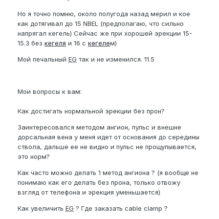
Но я точно помню, около полугода назад мерил и кое
как дотягивал до 15 NBEL (предполагаю, что сильно
напрягал кегель) Сейчас же при хорошей эрекции 15-
15.3 без
кегеля
и 16 с
кегеле
м)
Мой печальный
EG
так и не изменился. 11.5
Мои вопросы к вам:
Как достигать нормальной эрекции без прон?
Заинтересовался методом ангион, пульс и внешне
дорсальная вена у меня идет от основания до середины
ствола, дальше ее не видно и пульс не прощупывается,
это норм?
Как часто можно делать 1 метод ангиона ? (я вообще не
понимаю как его делать без прона, только отвожу
взгляд от телефона и эрекция уменьшается)
Как увеличить
EG
? Где заказать cable clamp ?