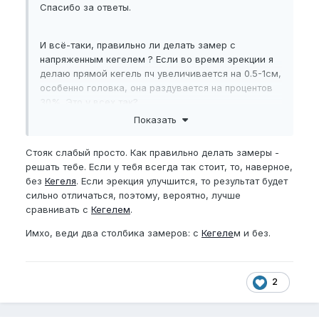
Спасибо за ответы.
И всё-таки, правильно ли делать замер с
напряженным кегелем ? Если во время эрекции я
делаю прямой кегель пч увеличивается на 0.5-1см,
особенно головка, она раздувается на процентов
30%. Это у всех так?
Показать
Стояк слабый просто. Как правильно делать замеры -
решать тебе. Если у тебя всегда так стоит, то, наверное,
без
Кегеля
. Если эрекция улучшится, то результат будет
сильно отличаться, поэтому, вероятно, лучше
сравнивать с
Кегелем
.
Имхо, веди два столбика замеров: с
Кегеле
м и без.
2