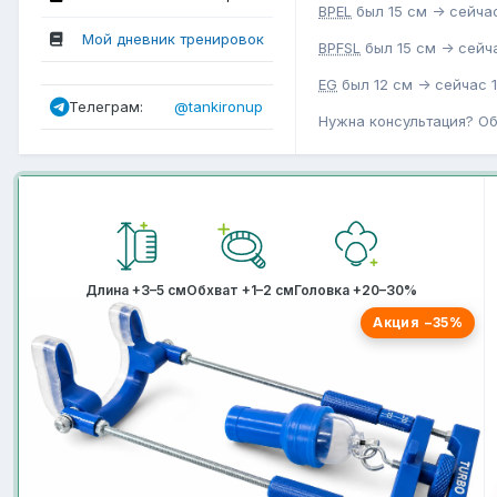
BPEL
был 15 см -> сейчас
Мой дневник тренировок
BPFSL
был 15 см -> сейча
EG
был 12 см -> сейчас 1
Телеграм:
@tankironup
Нужна консультация? О
Длина +3–5 см
Обхват +1–2 см
Головка +20–30%
Акция −35%