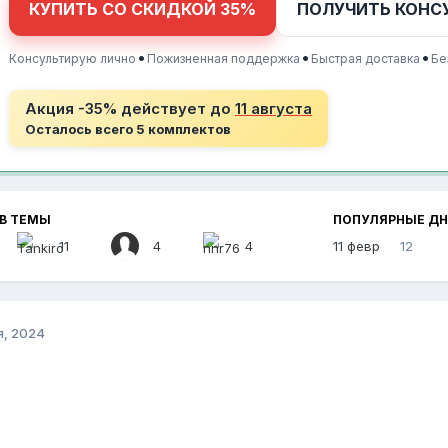
КУПИТЬ СО СКИДКОЙ 35%
ПОЛУЧИТЬ КОНС
•
•
•
Консультирую лично
Пожизненная поддержка
Быстрая доставка
Бе
Акция -35% действует до
11 августа
Осталось всего 5 комплектов
В ТЕМЫ
ПОПУЛЯРНЫЕ Д
11
4
4
11 февр
12
я, 2024