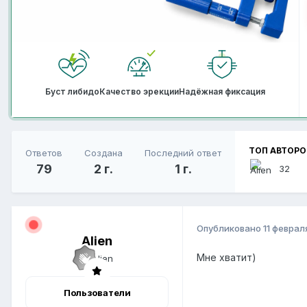
Буст либидо
Качество эрекции
Надёжная фиксация
ТОП АВТОРО
Ответов
Создана
Последний ответ
79
2 г.
1 г.
32
Опубликовано
11 феврал
Alien
Мне хватит)
Пользователи