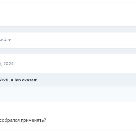
 из 4
я, 2024
:29, Alien сказал:
 собрался применять?