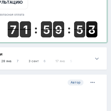
УЛЬТАЦИЮ
зопасная оплата
НИ
28 янв
7
3 сент
6
17 янв
5
Автор