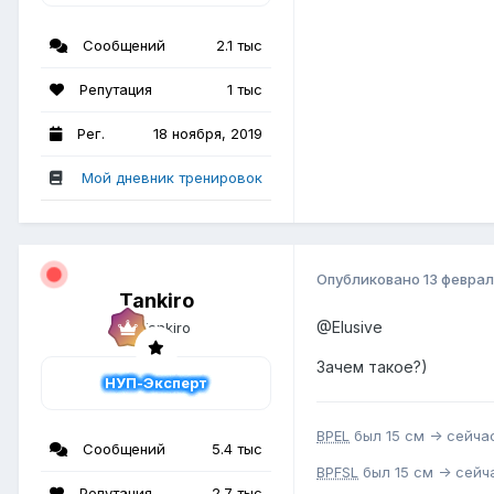
Сообщений
2.1 тыс
Репутация
1 тыс
Рег.
18 ноября, 2019
Мой дневник тренировок
Опубликовано
13 феврал
Tankiro
@Elusive
Зачем такое?)
НУП-Эксперт
BPEL
был 15 см -> сейчас
Сообщений
5.4 тыс
BPFSL
был 15 см -> сейча
Репутация
2.7 тыс