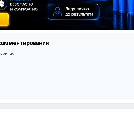
я комментирования
 сейчас.
"