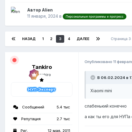
Автор Alien
11 января, 2024
в
Персональные программы и прогресс
НАЗАД
1
2
3
4
ДАЛЕЕ
Страница 3
Опубликовано
11 феврал
Tankiro
В 06.02.2024 в 17
НУП-Эксперт
Xiaomi mini
слабенький конечно
Сообщений
5.4 тыс
а как ты его для НУПа
Репутация
2.7 тыс
Рег.
12 мая, 2011