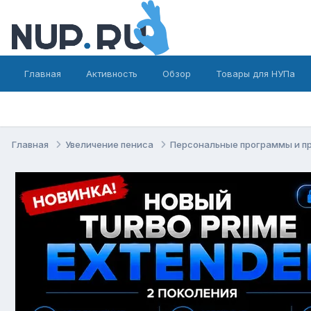
Главная
Активность
Обзор
Товары для НУПа
Главная
Увеличение пениса
Персональные программы и п