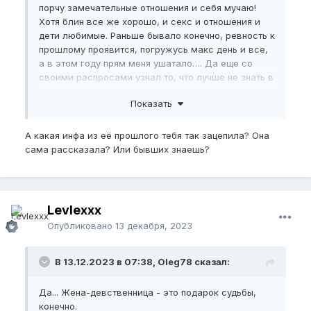
порчу замечательные отношения и себя мучаю!
Хотя блин все же хорошо, и секс и отношения и
дети любимые. Раньше бывало конечно, ревность к
прошлому проявится, погружусь макс день и все,
а в этом году прям меня ушатало…. Да еще со
своими распросами узнал то, что лучше не знать в
тч про размер бывшего… вроде ничего и не
Показать
сказала конкретно, но я надумал себе все (может
и зря). Отчасти причина быть в теме нупа кроется и
в этом. Но я рад, что могу тут это рассказать, а не
А какая инфа из её прошлого тебя так зацепила? Она
в себе держать, это реально помогает справиться
сама рассказала? Или бывших знаешь?
с депрессией. Излил короче я душу, спасибо кто
прочитал, может поможет кому
Прорвемся! Если это КСВ, справимся!
Levlexxx
Всем добра!
Опубликовано
13 декабря, 2023
В 13.12.2023 в 07:38, Oleg78 сказал:
Да... Жена-девственница - это подарок судьбы,
конечно.