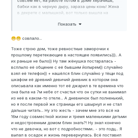
совсем нет, на работе потом в доме херачишь,
бабки как в черную дыру, зараза цены конь! Жена
в декрете с малышкой, вот только вышла на
работу. Потом еще зоморочки мои ревностные к
Показать
прошлому вылезли, короче точно КСВ. Если
честно, заибало это состояние, хочу вернуть
энтузиазм, пусть акуею от забот, но это точно
совпало...
😁
😁
лучше чем ныть, что все херова, ничего не надо!
Тоже строю дом, тоже ревностные заморочки к
Всем сил, здоровья, успехов, большого хера, и
прошлому перетекающие в настоящее появились))).. А
позитивных мыслей!
их раньше не было)) Ну там жёнушка постаралась -
всплыло её общение с её бывшим йопырем)) случайно
взял её телефон)) + нашёлся блин случайно у тёщи под
шкафом её древний девичий дневник в котором она
описывала как именно тот её джарил в те времена что
она была на 7м небе от счастья что он сутки не вынимал
из неё в каком-то отеле... А дневничок был полненький,
но я после первой же страницы его швырнул и не стал
дальше читать... Ну это жесть - зачем мне это всё на
16м году совместной жизни и тремя маленькими детьми
и недостроенным домом блин знать?! Ну знал конечно
что не девочка, но вот с подробностями.. - это пздц... Я
выпал в осадок и жизнь перевернулась. Всё поставил