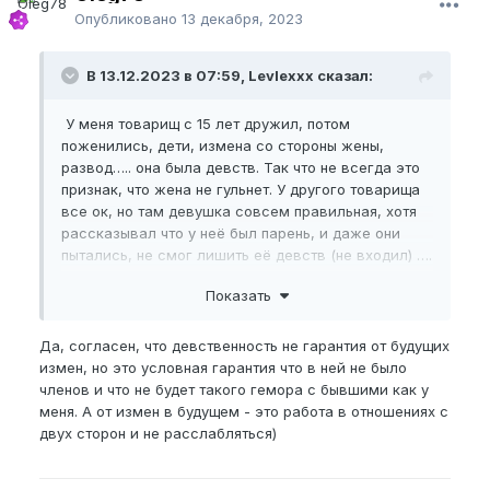
Опубликовано
13 декабря, 2023
В 13.12.2023 в 07:59, Levlexxx сказал:
У меня товарищ с 15 лет дружил, потом
поженились, дети, измена со стороны жены,
развод….. она была девств. Так что не всегда это
признак, что жена не гульнет. У другого товарища
все ок, но там девушка совсем правильная, хотя
рассказывал что у неё был парень, и даже они
пытались, не смог лишить её девств (не входил) ….
Вот такая жизнь
Показать
Да, согласен, что девственность не гарантия от будущих
измен, но это условная гарантия что в ней не было
членов и что не будет такого гемора с бывшими как у
меня. А от измен в будущем - это работа в отношениях с
двух сторон и не расслабляться)