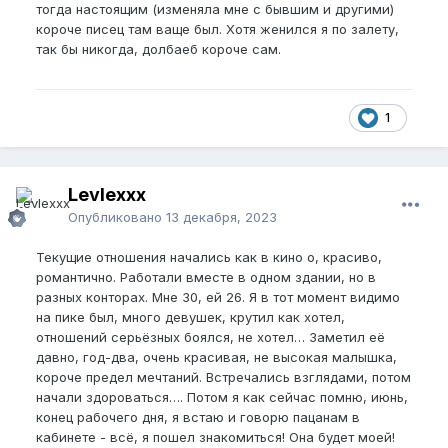
тогда настоящим (изменяла мне с бывшим и другими)
короче писец там ваще был. Хотя женился я по залету,
так бы никогда, долбаеб короче сам.
1
Levlexxx
Опубликовано
13 декабря, 2023
Текущие отношения начались как в кино о, красиво,
романтично. Работали вместе в одном здании, но в
разных конторах. Мне 30, ей 26. Я в тот момент видимо
на пике был, много девушек, крутил как хотел,
отношений серьёзных боялся, не хотел… Заметил её
давно, год-два, очень красивая, не высокая малышка,
короче предел мечтаний. Встречались взглядами, потом
начали здороваться…. Потом я как сейчас помню, июнь,
конец рабочего дня, я встаю и говорю пацанам в
кабинете - всё, я пошел знакомиться! Она будет моей!