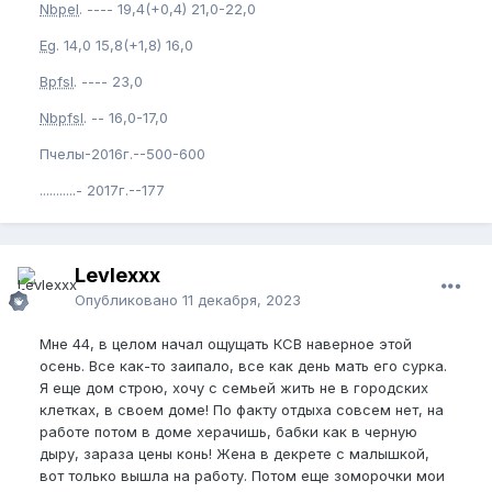
Nbpel
. ---- 19,4(+0,4) 21,0-22,0
Eg
. 14,0 15,8(+1,8) 16,0
Bpfsl
. ---- 23,0
Nbpfsl
. -- 16,0-17,0
Пчелы-2016г.--500-600
...........- 2017г.--177
Levlexxx
Опубликовано
11 декабря, 2023
Мне 44, в целом начал ощущать КСВ наверное этой
осень. Все как-то заипало, все как день мать его сурка.
Я еще дом строю, хочу с семьей жить не в городских
клетках, в своем доме! По факту отдыха совсем нет, на
работе потом в доме херачишь, бабки как в черную
дыру, зараза цены конь! Жена в декрете с малышкой,
вот только вышла на работу. Потом еще зоморочки мои