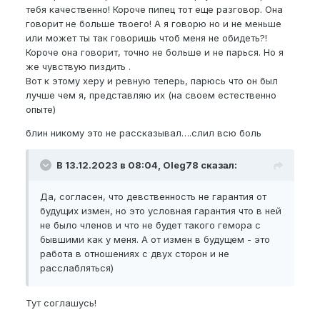
тебя качественно! Короче пипец тот еще разговор. Она
говорит не больше твоего! А я говорю но и не меньше
или может ты так говоришь чтоб меня не обидеть?!
Короче она говорит, точно не больше и не парься. Но я
же чувствую пиздить .
Вот к этому херу и ревную теперь, парюсь что он был
лучше чем я, представляю их (на своем естественно
опыте)
блин никому это не рассказывал….слил всю боль
В 13.12.2023 в 08:04, Oleg78 сказал:
Да, согласен, что девственность не гарантия от
будущих измен, но это условная гарантия что в ней
не было членов и что не будет такого гемора с
бывшими как у меня. А от измен в будущем - это
работа в отношениях с двух сторон и не
расслабляться)
Тут соглашусь!