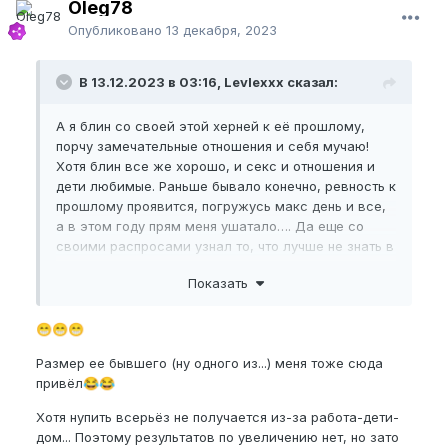
Oleg78
Опубликовано
13 декабря, 2023
В 13.12.2023 в 03:16, Levlexxx сказал:
А я блин со своей этой херней к её прошлому,
порчу замечательные отношения и себя мучаю!
Хотя блин все же хорошо, и секс и отношения и
дети любимые. Раньше бывало конечно, ревность к
прошлому проявится, погружусь макс день и все,
а в этом году прям меня ушатало…. Да еще со
своими распросами узнал то, что лучше не знать в
тч про размер бывшего… вроде ничего и не
Показать
сказала конкретно, но я надумал себе все (может
и зря). Отчасти причина быть в теме нупа кроется и
в этом. Но я рад, что могу тут это рассказать, а не
😁
😁
😁
в себе держать, это реально помогает справиться
Размер ее бывшего (ну одного из...) меня тоже сюда
с депрессией. Излил короче я душу, спасибо кто
привёл
😂
😂
прочитал, может поможет кому
Хотя нупить всерьёз не получается из-за работа-дети-
Прорвемся! Если это КСВ, справимся!
дом... Поэтому результатов по увеличению нет, но зато