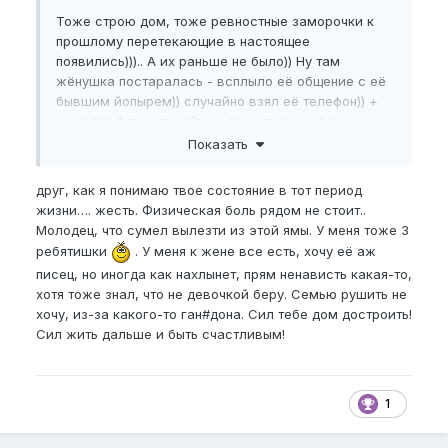
Тоже строю дом, тоже ревностные заморочки к
прошлому перетекающие в настоящее
появились))).. А их раньше не было)) Ну там
жёнушка постаралась - всплыло её общение с её
бывшим йопырем)) случайно взял её телефон)) +
нашёлся блин случайно у тёщи под шкафом её
древний девичий дневник в котором она
Показать
описывала как именно тот её джарил в те времена
что она была на 7м небе от счастья что он сутки не
друг, как я понимаю твое состояние в тот период
вынимал из неё в каком-то отеле... А дневничок
жизни…. жесть. Физическая боль рядом не стоит..
был полненький, но я после первой же страницы
Молодец, что сумел вылезти из этой ямы. У меня тоже 3
его швырнул и не стал дальше читать... Ну это
ребятишки
. У меня к жене все есть, хочу её аж
жесть - зачем мне это всё на 16м году совместной
писец, но иногда как нахлынет, прям ненависть какая-то,
жизни и тремя маленькими детьми и
хотя тоже знал, что не девочкой беру. Семью рушить не
недостроенным домом блин знать?! Ну знал
хочу, из-за какого-то ган#дона. Сил тебе дом достроить!
конечно что не девочка, но вот с подробностями.. -
Сил жить дальше и быть счастливым!
это пздц... Я выпал в осадок и жизнь
перевернулась. Всё поставил на паузу. 2года я был
в забвении, познакомился с эректильной
дисфункцией и чуть не запил. Но взял себя в руки,
1
занялся спортом, правда из семьи не ушёл, но и
ценность как женщина она для меня уже не