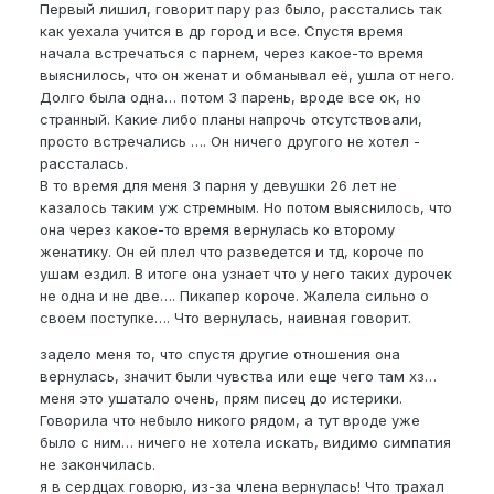
самого начала - уж не знаю в этом дело или нет
😄
Первый лишил, говорит пару раз было, расстались так
и от члена вообще не кончает. А когда со смазкой
как уехала учится в др город и все. Спустя время
много - я иногда там как карандашом даже ничего
начала встречаться с парнем, через какое-то время
нечувствую) Я даже по началу сильно
выяснилось, что он женат и обманывал её, ушла от него.
комплексовать стал из-за своего размера и так
Долго была одна… потом 3 парень, вроде все ок, но
оч долго стеснялся, да и сейчас стесняюсь
странный. Какие либо планы напрочь отсутствовали,
лишний раз раздеваться перед ней и даже в бане
просто встречались …. Он ничего другого не хотел -
дискомфортно)) понимаю что загон, но как есть.
рассталась.
В то время для меня 3 парня у девушки 26 лет не
Хотя размер вроде более или менее (
bpel
19,5см,
казалось таким уж стремным. Но потом выяснилось, что
nbpel
16,5см,
eg
14см)
она через какое-то время вернулась ко второму
женатику. Он ей плел что разведется и тд, короче по
А до информации про её бывших - был
ушам ездил. В итоге она узнает что у него таких дурочек
психологически здоровый человек: без
не одна и не две…. Пикапер короче. Жалела сильно о
комплексов и стеснений)) короче, все беды от
своем поступке…. Что вернулась, наивная говорит.
баппп
👍
задело меня то, что спустя другие отношения она
А какая инфа из её прошлого тебя так зацепила?
вернулась, значит были чувства или еще чего там хз…
Она сама рассказала? Или бывших знаешь?
меня это ушатало очень, прям писец до истерики.
Говорила что небыло никого рядом, а тут вроде уже
было с ним… ничего не хотела искать, видимо симпатия
не закончилась.
я в сердцах говорю, из-за члена вернулась! Что трахал