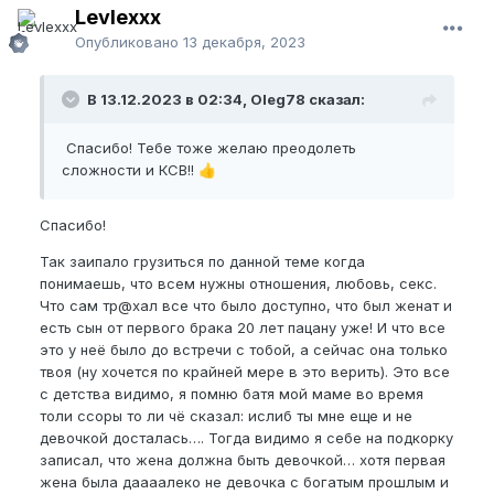
Levlexxx
Опубликовано
13 декабря, 2023
В 13.12.2023 в 02:34, Oleg78 сказал:
Спасибо! Тебе тоже желаю преодолеть
сложности и КСВ!!
👍
Спасибо!
Так заипало грузиться по данной теме когда
понимаешь, что всем нужны отношения, любовь, секс.
Что сам тр@хал все что было доступно, что был женат и
есть сын от первого брака 20 лет пацану уже! И что все
это у неё было до встречи с тобой, а сейчас она только
твоя (ну хочется по крайней мере в это верить). Это все
с детства видимо, я помню батя мой маме во время
толи ссоры то ли чё сказал: ислиб ты мне еще и не
девочкой досталась…. Тогда видимо я себе на подкорку
записал, что жена должна быть девочкой… хотя первая
жена была даааалеко не девочка с богатым прошлым и