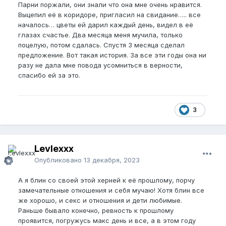
Парни поржали, они знали что она мне очень нравится.
Выцепил её в коридоре, пригласил на свидание….. все
началось… цветы ей дарил каждый день, видел в её
глазах счастье. Два месяца меня мучила, только
поцелую, потом сдалась. Спустя 3 месяца сделал
предложение. Вот такая история. За все эти годы она ни
разу не дала мне повода усомниться в верности,
спасибо ей за это.
3
Levlexxx
Опубликовано
13 декабря, 2023
А я блин со своей этой херней к её прошлому, порчу
замечательные отношения и себя мучаю! Хотя блин все
же хорошо, и секс и отношения и дети любимые.
Раньше бывало конечно, ревность к прошлому
проявится, погружусь макс день и все, а в этом году