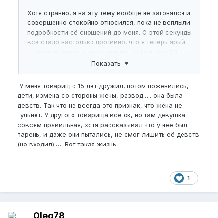
Хотя странно, я на эту тему вообще не загонялся и
совершенно спокойно относился, пока не всплыли
подробности её сношений до меня. С этой секунды
всё стало настолько противно, что я теперь ярый
сторонник невест-девственниц. Но мне уже 40 и
мой поезд давно ушёл в этом плане...
Показать
У меня товарищ с 15 лет дружил, потом поженились,
дети, измена со стороны жены, развод….. она была
девств. Так что не всегда это признак, что жена не
гульнет. У другого товарища все ок, но там девушка
совсем правильная, хотя рассказывал что у неё был
парень, и даже они пытались, не смог лишить её девств
(не входил) …. Вот такая жизнь
1
Oleg78