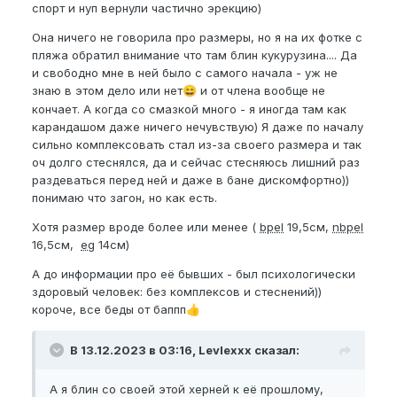
Всем добра!
спорт и нуп вернули частично эрекцию)
Она ничего не говорила про размеры, но я на их фотке с
пляжа обратил внимание что там блин кукурузина.... Да
и свободно мне в ней было с самого начала - уж не
знаю в этом дело или нет
и от члена вообще не
😄
кончает. А когда со смазкой много - я иногда там как
карандашом даже ничего нечувствую) Я даже по началу
сильно комплексовать стал из-за своего размера и так
оч долго стеснялся, да и сейчас стесняюсь лишний раз
раздеваться перед ней и даже в бане дискомфортно))
понимаю что загон, но как есть.
Хотя размер вроде более или менее (
bpel
19,5см,
nbpel
16,5см,
eg
14см)
А до информации про её бывших - был психологически
здоровый человек: без комплексов и стеснений))
короче, все беды от баппп
👍
В 13.12.2023 в 03:16, Levlexxx сказал:
А я блин со своей этой херней к её прошлому,