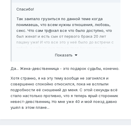
Спасибо!
Так заипало грузиться по данной теме когда
понимаешь, что всем нужны отношения, любовь,
секс. Что сам тр@хал все что было доступно, что
был женат и есть сын от первого брака 20 лет
пацану уже! И что все это у неё было до встречи с
тобой, а сейчас она только твоя (ну хочется по
крайней мере в это верить). Это все с детства
Показать
видимо, я помню батя мой маме во время толи
ссоры то ли чё сказал: ислиб ты мне еще и не
Да... Жена-девственница - это подарок судьбы, конечно.
девочкой досталась…. Тогда видимо я себе на
подкорку записал, что жена должна быть
Хотя странно, я на эту тему вообще не загонялся и
девочкой… хотя первая жена была даааалеко не
совершенно спокойно относился, пока не всплыли
девочка с богатым прошлым и тогда настоящим
подробности её сношений до меня. С этой секунды всё
(изменяла мне с бывшим и другими) короче писец
стало настолько противно, что я теперь ярый сторонник
там ваще был. Хотя женился я по залету, так бы
невест-девственниц. Но мне уже 40 и мой поезд давно
никогда, долбаеб короче сам.
ушёл в этом плане...