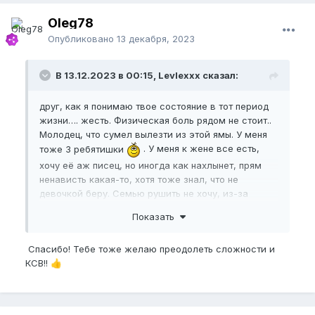
представляет. С помощью нупа вернул себе
Oleg78
частично, жаль не на 100% как это было, но всё же
эрекцию!!) теперь стал засматриваться на др баб,
Опубликовано
13 декабря, 2023
чего раньше не было когда я был полностью
растворен в жене. Жизнь течёт и всё меняется......
В 13.12.2023 в 00:15, Levlexxx сказал:
друг, как я понимаю твое состояние в тот период
жизни…. жесть. Физическая боль рядом не стоит..
Молодец, что сумел вылезти из этой ямы. У меня
тоже 3 ребятишки
. У меня к жене все есть,
хочу её аж писец, но иногда как нахлынет, прям
ненависть какая-то, хотя тоже знал, что не
девочкой беру. Семью рушить не хочу, из-за
какого-то ган#дона. Сил тебе дом достроить! Сил
Показать
жить дальше и быть счастливым!
Спасибо! Тебе тоже желаю преодолеть сложности и
КСВ!!
👍