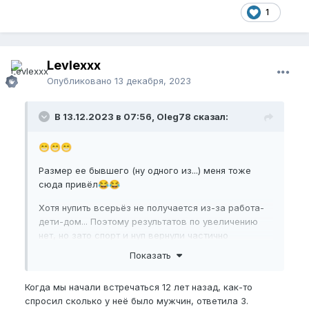
1
Levlexxx
Опубликовано
13 декабря, 2023
В 13.12.2023 в 07:56, Oleg78 сказал:
😁
😁
😁
Размер ее бывшего (ну одного из...) меня тоже
сюда привёл
😂
😂
Хотя нупить всерьёз не получается из-за работа-
дети-дом... Поэтому результатов по увеличению
нет, но зато спорт и нуп вернули частично
эрекцию)
Показать
Она ничего не говорила про размеры, но я на их
фотке с пляжа обратил внимание что там блин
Когда мы начали встречаться 12 лет назад, как-то
кукурузина.... Да и свободно мне в ней было с
спросил сколько у неё было мужчин, ответила 3.