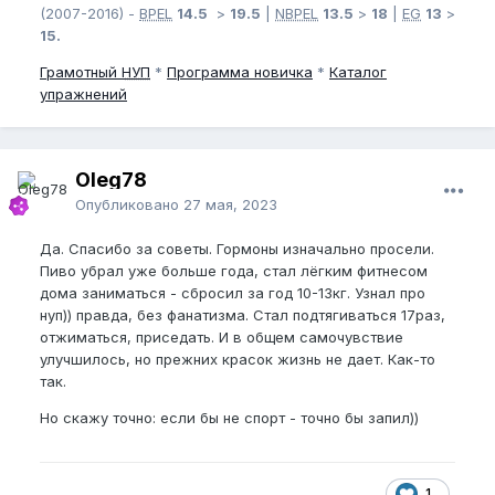
(2007-2016) -
BPEL
14.5
>
19.5
|
NBPEL
13.5
>
18
|
EG
13
>
15.
Грамотный
НУП
*
Программа новичка
*
Каталог
упражнений
Oleg78
Опубликовано
27 мая, 2023
Да. Спасибо за советы. Гормоны изначально просели.
Пиво убрал уже больше года, стал лёгким фитнесом
дома заниматься - сбросил за год 10-13кг. Узнал про
нуп)) правда, без фанатизма. Стал подтягиваться 17раз,
отжиматься, приседать. И в общем самочувствие
улучшилось, но прежних красок жизнь не дает. Как-то
так.
Но скажу точно: если бы не спорт - точно бы запил))
1