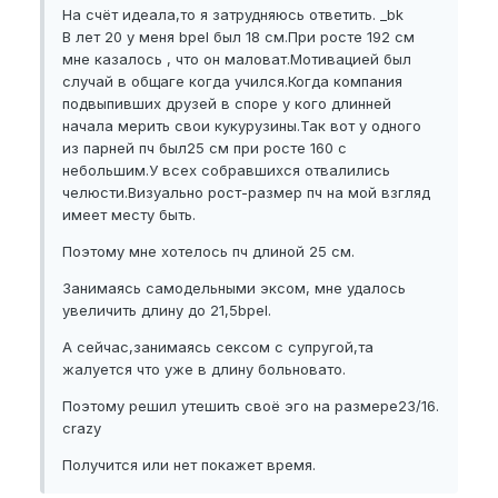
На счёт идеала,то я затрудняюсь ответить. _bk
В лет 20 у меня bpel был 18 см.При росте 192 см
мне казалось , что он маловат.Мотивацией был
случай в общаге когда учился.Когда компания
подвыпивших друзей в споре у кого длинней
начала мерить свои кукурузины.Так вот у одного
из парней пч был25 см при росте 160 с
небольшим.У всех собравшихся отвалились
челюсти.Визуально рост-размер пч на мой взгляд
имеет месту быть.
Поэтому мне хотелось пч длиной 25 см.
Занимаясь самодельными эксом, мне удалось
увеличить длину до 21,5bpel.
А сейчас,занимаясь сексом с супругой,та
жалуется что уже в длину больновато.
Поэтому решил утешить своё эго на размере23/16.
crazy
Получится или нет покажет время.