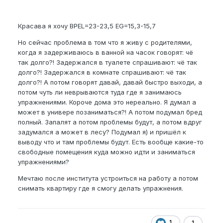
Красава я хочу BPEL=23-23,5 EG=15,3-15,7
Но сейчас проблема в том что я живу с родителями,
когда я задерживаюсь в ванной на часок говорят: чё
так долго?! Задержался в туалете спрашивают: чё так
долго?! Задержался в комнате спрашивают: чё так
долго?! А потом говорят давай, давай быстро выходи, а
потом чуть ли неврываются туда где я занимаюсь
упражнениями. Короче дома это нереально. Я думал а
может в универе позаниматься?! А потом подумал бред
полный. Запалят а потом проблемы будут, а потом вдруг
задумался а может в лесу? Подумал я) и пришёл к
выводу что и там проблемы будут. Есть вообще какие-то
свободные помещения куда можно идти и заниматься
упражнениями?
Мечтаю после института устроиться на работу а потом
снимать квартиру где я смогу делать упражнения.
1
1