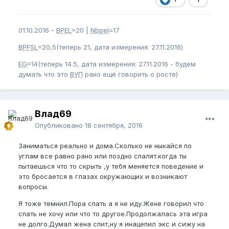
01.10.2016 -
BPEL
=20 |
Nbpel
=17
BPFSL
=20,5(теперь 21, дата измерения: 27.11.2016)
EG
=14(теперь 14.5, дата измерения: 27.11.2016 - будем
думать что это
ВУП
рано ещё говорить о росте)
Влад69
Опубликовано
18 сентября, 2016
Заниматься реально и дома.Сколько не ныкайся по
углам все равно рано или поздно спалят.когда ты
пытаешься что то скрыть ,у тебя меняется поведение и
это бросается в глазах окружающих и возникают
вопросы.
Я тоже темнил.Пора спать а я не иду.Жене говорил что
спать не хочу или что то другое.Продолжалась эта игра
не долго.Думал жена спит,ну я инацепил экс и сижу на