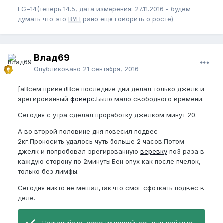
EG
=14(теперь 14.5, дата измерения: 27.11.2016 - будем
думать что это
ВУП
рано ещё говорить о росте)
Влад69
Опубликовано
21 сентября, 2016
[aВсем привет!Все последние дни делал только джелк и
эрегированный
фоверс
.Было мало свободного времени.
Сегодня с утра сделал проработку джелком минут 20.
А во второй половине дня повесил подвес
2кг.Проносить удалось чуть больше 2 часов.Потом
джелк и попробовал эрегированную
веревку
по3 раза в
каждую сторону по 2минуты.Бен опух как после пчелок,
только без лимфы.
Сегодня никто не мешал,так что смог сфоткать подвес в
деле.
Пожалуйста,
зарегистрируйтесь
или
войдите
,