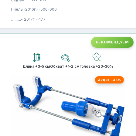
Пчелы-2016г.--500-600
...........- 2017г.--177
РЕКОМЕНДУЕМ
Длина +3–5 см
Обхват +1–2 см
Головка +20–30%
Акция −35%