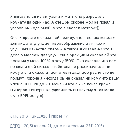
Я выкрутился из ситуации и мать мне разрешила
комнату на один час. А отец бы скорее мой не понял и
угарал бы надо мной. А что я сказал матери?)))
Очень просто я сказал ей правду, что я делаю массаж
для яиц это улучшает кворообращение в яичках и
улучшает качество спермы а также я сказал ей что я
делаю массаж для улучшения эрекции и сказал ей что
эрекция у меня 100% а хочу 150%. Она сказала что все
поняла и я ей сказал чтобы она не рассказывала ни
кому а она сказала твой отец и дядя все равно это не
поймут. Короче я никогда бы не сказал ни кому что ращу
член с BPEL 20 до 23. Меня ни кто бы не понял кроме
НУПеров. НУПеры же удивились бы почему я так мало
см в BPEL хочу))))
01.10.2016 -
BPEL
=20 |
Nbpel
=17
BPFSL
=20,5(теперь 21, дата измерения: 27.11.2016)