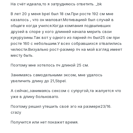
На счёт идеала,то я затрудняюсь ответить. _bk
В лет 20 у меня bpel был 18 см.При росте 192 см мне
казалось , что он маловат.Мотивацией был случай в
общаге когда учился.Когда компания подвыпивших
друзей в споре у кого длинней начала мерить свои
кукурузины.Так вот у одного из парней пч был25 см при
росте 160 с небольшим.У всех собравшихся отвалились
челюсти.Визуально рост-размер пч на мой взгляд имеет
месту быть.
Поэтому мне хотелось пч длиной 25 см.
Занимаясь самодельными эксом, мне удалось
увеличить длину до 21,5bpel.
А сейчас,занимаясь сексом с супругой,та жалуется что
уже в длину больновато.
Поэтому решил утешить своё эго на размере23/16.
crazy
Получится или нет покажет время.