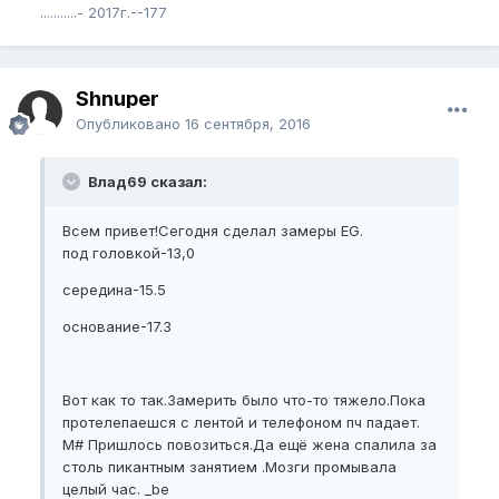
...........- 2017г.--177
Shnuper
Опубликовано
16 сентября, 2016
Влад69 сказал:
Всем привет!Сегодня сделал замеры EG.
под головкой-13,0
середина-15.5
основание-17.3
Вот как то так.Замерить было что-то тяжело.Пока
протелепаешся с лентой и телефоном пч падает.
M# Пришлось повозиться.Да ещё жена спалила за
столь пикантным занятием .Мозги промывала
целый час. _be