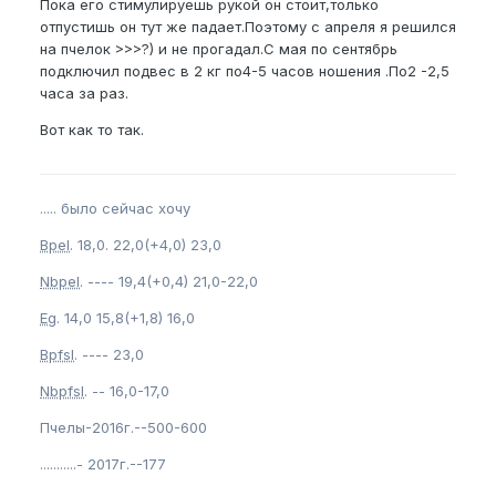
Пока его стимулируешь рукой он стоит,только
отпустишь он тут же падает.Поэтому с апреля я решился
на пчелок >>>?) и не прогадал.С мая по сентябрь
подключил подвес в 2 кг по4-5 часов ношения .По2 -2,5
часа за раз.
Вот как то так.
..... было сейчас хочу
Bpel
. 18,0. 22,0(+4,0) 23,0
Nbpel
. ---- 19,4(+0,4) 21,0-22,0
Eg
. 14,0 15,8(+1,8) 16,0
Bpfsl
. ---- 23,0
Nbpfsl
. -- 16,0-17,0
Пчелы-2016г.--500-600
...........- 2017г.--177