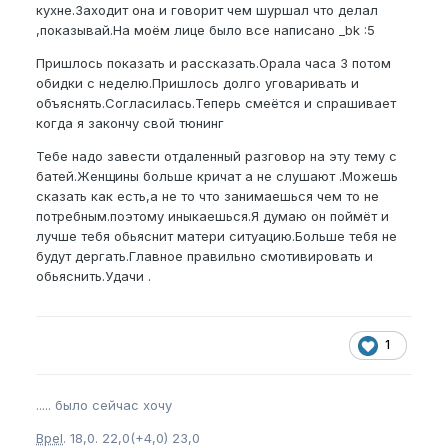
кухне.Заходит она и говорит чем шуршал что делал
,показывай.На моём лице было все написано _bk :5
Пришлось показать и рассказать.Орала часа 3 потом
обидки с неделю.Пришлось долго уговаривать и
объяснять.Согласилась.Теперь смеётся и спрашивает
когда я закончу свой тюнинг
Тебе надо завести отдаленный разговор на эту тему с
батей.Женщины больше кричат а не слушают .Можешь
сказать как есть,а не то что занимаешься чем то не
потребным.поэтому иныкаешься.Я думаю он поймёт и
лучше тебя обьяснит матери ситуацию.Больше тебя не
будут дергать.Главное правильно смотивировать и
обьяснить.Удачи .
1
..... было сейчас хочу
Bpel
. 18,0. 22,0(+4,0) 23,0