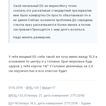
Свой начальный EG не мерил.Могу точно
сказать,что раскатывая стандартный презерватив
мне было комфортно.Он просто обволакивал пч и
не давил.Сейчас возникла проблема.До середины
ствола през раскатввается более менее а потом
застревает.Приходится с ним долго возиться.
Надо менять размерчик.
У тебя мощный EG себе такой же хочу имею ввиду 15,5 в
основание по центру и у головки. Брат морковка будь
здоров у тебя короче *&^ У головки увеличишь на 2,5
см окружностью и все классно будет
01.10.2016 -
BPEL
=20 |
Nbpel
=17
BPFSL
=20,5(теперь 21, дата измерения: 27.11.2016)
EG
=14(теперь 14.5, дата измерения: 27.11.2016 - будем