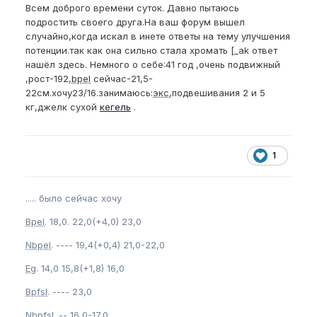
Всем доброго времени суток. Давно пытаюсь
подростить своего друга.На ваш форум вышел
случайно,когда искал в инете ответы на тему улучшения
потенции.так как она сильно стала хромать [_ak ответ
нашёл здесь. Немного о себе:41 год ,очень подвижный
,рост-192,
bpel
сейчас-21,5-
22см.хочу23/16.занимаюсь:
экс
,подвешивания 2 и 5
кг,джелк сухой
кегель
.
1
..... было сейчас хочу
Bpel
. 18,0. 22,0(+4,0) 23,0
Nbpel
. ---- 19,4(+0,4) 21,0-22,0
Eg
. 14,0 15,8(+1,8) 16,0
Bpfsl
. ---- 23,0
Nbpfsl
. -- 16,0-17,0