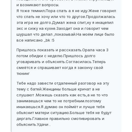
и возникают вопросы.
Я тоже темнил.Пора спать а я не иду.Жене говорил
что спать не хочу или что то другое.Продолжалась
эта игра не долго.Думал жена спит,ну я инацепил
экс и сижу на кухне.Заходит она и говорит чем
шуршал что делал ,показывай.На моём лице было
все написано _bk :5
Пришлось показать и рассказать.Орала часа 3
потом обидки с неделю.Пришлось долго
уговаривать и объяснять.Согласилась.Теперь
смеётся и спрашивает когда я закончу свой
тюнинг
Тебе надо завести отдаленный разговор на эту
тему с батей.Женщины больше кричат а не
слушают .Можешь сказать как есть,а не то что
занимаешься чем то не потребным.поэтому
иныкаешься.Я думаю он поймёт и лучше тебя
обьяснит матери ситуацию.Больше тебя не будут
дергать.Главное правильно смотивировать и
обьяснить.Удачи .