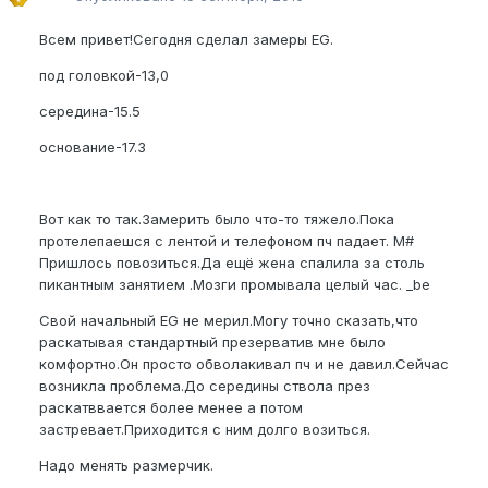
Всем привет!Сегодня сделал замеры EG.
под головкой-13,0
середина-15.5
основание-17.3
Вот как то так.Замерить было что-то тяжело.Пока
протелепаешся с лентой и телефоном пч падает. M#
Пришлось повозиться.Да ещё жена спалила за столь
пикантным занятием .Мозги промывала целый час. _be
Свой начальный EG не мерил.Могу точно сказать,что
раскатывая стандартный презерватив мне было
комфортно.Он просто обволакивал пч и не давил.Сейчас
возникла проблема.До середины ствола през
раскатввается более менее а потом
застревает.Приходится с ним долго возиться.
Надо менять размерчик.