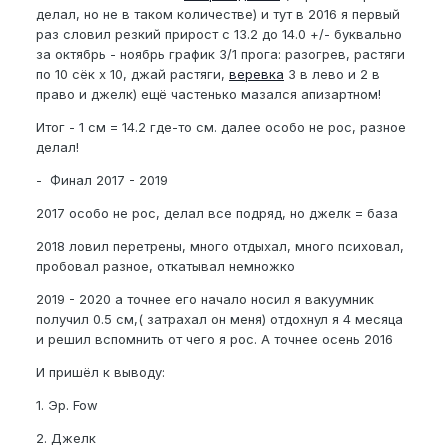
делал, но не в таком количестве) и тут в 2016 я первый
раз словил резкий прирост с 13.2 до 14.0 +/- буквально
за октябрь - ноябрь график 3/1 прога: разогрев, растяги
по 10 сёк x 10, джай растяги,
веревка
3 в лево и 2 в
право и джелк) ещё частенько мазался апизартном!
Итог - 1 см = 14.2 где-то см. далее особо не рос, разное
делал!
- Финал 2017 - 2019
2017 особо не рос, делал все подряд, но джелк = база
2018 ловил перетрены, много отдыхал, много психовал,
пробовал разное, откатывал немножко
2019 - 2020 а точнее его начало носил я вакуумник
получил 0.5 см,( затрахал он меня) отдохнул я 4 месяца
и решил вспомнить от чего я рос. А точнее осень 2016
И пришёл к выводу:
1. Эр. Fow
2. Джелк