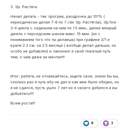
3. Эр. Растяги.
Начал делать - так: прогрев, раздрочка до 101% (
периодически делая 7-8 по 7 сёк Эр. Растягов), Эр.fow
3-4 цикла с сиденьем на нем по 1.5 мин., далее мокрый
джелк с персидским шахом макс .15 мин. (но с
пониманием того что ты делаешь) при графике 2/1 и
вуаля 2.3 см. за 2.5 месяца ( вообще делал дальше, но
особо не добавлял) и закончил я свой тяжёлый путь
тем, о чем даже не мечтал!!!
Итог: ребята, не отчаевайтесь, ищите своё, знали бы вы,
сколько раз я чуть ебу не дал и как мне было обидно, но
я не сдался, пусть ушло 7 лет но я своего добился и вы
добьётесь!!!!
Всем роста!!!
8
3