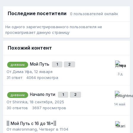
Последние посетители
0 пользователей онлайн
Ни одного зарегистрированного пользователя не
просматривает данную страницу
Похожий контент
Мой Путь
1
2
дневник
От Дима Уфа,
12 января
31
ответ
4064
просмотра
Начало пути
1
2
дневник
От Shirinka,
18 сентября, 2025
30
ответов
3697
просмотров
|| Мой Путь с 16 до 18+||
От makronmang,
Четверг в 11:04