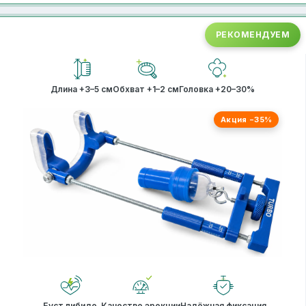
РЕКОМЕНДУЕМ
Длина +3–5 см
Обхват +1–2 см
Головка +20–30%
Акция −35%
Буст либидо
Качество эрекции
Надёжная фиксация