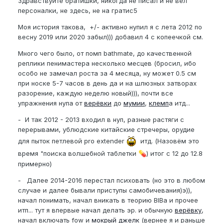
Здравствуйте братишки, никогда не писал и не вёл
персоналки, не здесь, не на гратис5
Моя история такова, +/- активно нупил я с лета 2012 по
весну 2019 или 2020 забыл))) добавил 4 с копеечкой см.
Много чего было, от помп bathmate, до качественной
реплики пенимастера несколько месцев (бросил, ибо
особо не замечал роста за 4 месяца, ну может 0.5 см
при носке 5-7 часов в день да и на шлюзных затворах
разорение, каждую неделю новый))), почти все
упражнения нупа от
верёвки
до
мумии
,
клемп
а итд...
- И так 2012 - 2013 входил в нуп, разные растяги с
перерывами, ублюдские китайские стречеры, орудие
для пыток петлевой pro extender
итд. (Назовём это
время "поиска волшебной таблетки
) итог с 12 до 12.8
💊
примерно)
- Далее 2014-2016 перестал психовать (но это в любом
случае и далее бывали приступы самобичевания)э)),
начал понимать, начал вникать в теорию BIBa и прочее
итп... тут я впервые начал делать эр. и обычную
верёвку
,
начал включать fow и
мокрый джелк
(вернее я и раньше