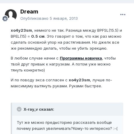
Dream
Опубликовано
5 января, 2013
xo4y23sm
, немного не так. Разница между BPFSL(15.5) и
BPEL(15) =
0.5 см
. Это говорит о том, что как раз можно
сделать основной упор на растягивания. Но джелк все
же рекомендую делать, чтобы не убить эрекцию.
В любом случае начни с
Программы новичка
, чтобы
твой друг привык к нагрузкам. А потом уже можно
тянуть конкретно)
И по поводу экса согласен с
xo4y23sm
, лучше по-
максимуму вытянуть руками. Руками быстрее.
X-ray_v сказал:
Тут же можно предысторию рассказать вообще
почему решил увеличивать?Кому-то интересно? :-(