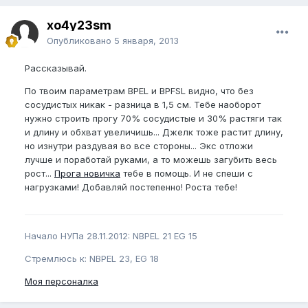
xo4y23sm
Опубликовано
5 января, 2013
Рассказывай.
По твоим параметрам BPEL и BPFSL видно, что без
сосудистых никак - разница в 1,5 см. Тебе наоборот
нужно строить прогу 70% сосудистые и 30% растяги так
и длину и обхват увеличишь... Джелк тоже растит длину,
но изнутри раздувая во все стороны... Экс отложи
лучше и поработай руками, а то можешь загубить весь
рост...
Прога новичка
тебе в помощь. И не спеши с
нагрузками! Добавляй постепенно! Роста тебе!
Начало НУПа 28.11.2012: NBPEL 21 EG 15
Стремлюсь к: NBPEL 23, EG 18
Моя персоналка