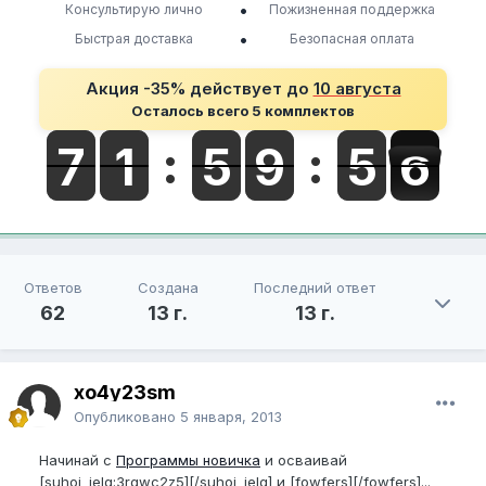
•
Консультирую лично
Пожизненная поддержка
•
Быстрая доставка
Безопасная оплата
Акция -35% действует до
10 августа
Осталось всего 5 комплектов
Ответов
Создана
Последний ответ
62
13 г.
13 г.
xo4y23sm
Опубликовано
5 января, 2013
Начинай с
Программы новичка
и осваивай
[suhoi_jelq:3rgwc2z5][/suhoi_jelq] и [fowfers][/fowfers]...