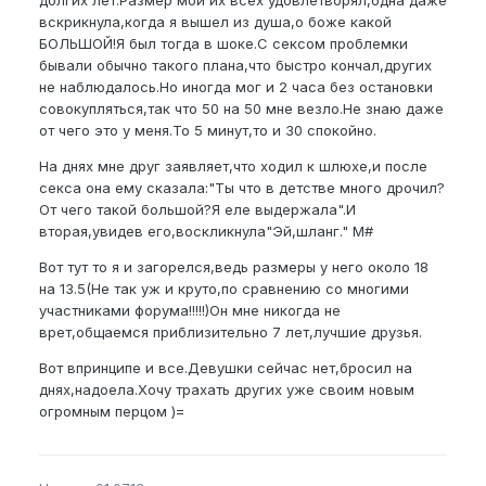
долгих лет.Размер мой их всех удовлетворял,одна даже
вскрикнула,когда я вышел из душа,о боже какой
БОЛЬШОЙ!Я был тогда в шоке.С сексом проблемки
бывали обычно такого плана,что быстро кончал,других
не наблюдалось.Но иногда мог и 2 часа без остановки
совокупляться,так что 50 на 50 мне везло.Не знаю даже
от чего это у меня.То 5 минут,то и 30 спокойно.
На днях мне друг заявляет,что ходил к шлюхе,и после
секса она ему сказала:"Ты что в детстве много дрочил?
От чего такой большой?Я еле выдержала".И
вторая,увидев его,воскликнула"Эй,шланг." M#
Вот тут то я и загорелся,ведь размеры у него около 18
на 13.5(Не так уж и круто,по сравнению со многими
участниками форума!!!!!)Он мне никогда не
врет,общаемся приблизительно 7 лет,лучшие друзья.
Вот впринципе и все.Девушки сейчас нет,бросил на
днях,надоела.Хочу трахать других уже своим новым
огромным перцом )=