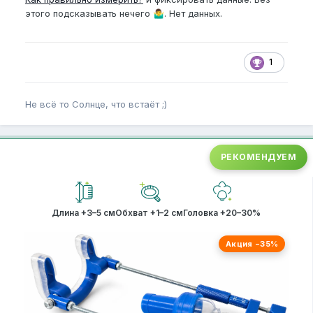
этого подсказывать нечего
. Нет данных.
🤷‍♂️
1
Не всё то Солнце, что встаёт ;)
РЕКОМЕНДУЕМ
Длина +3–5 см
Обхват +1–2 см
Головка +20–30%
Акция −35%