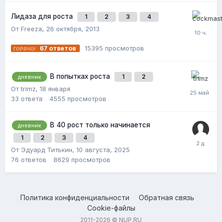
Лидаза для роста
1
2
3
4
От Freeza,
26 октября, 2013
15395
просмотров
67
ответов
В попытках роста
1
2
дневник
От trimz,
18 января
33
ответа
4555
просмотров
В 40 рост только начинается
дневник
1
2
3
4
От Эдуард Титькин,
10 августа, 2025
76
ответов
8629
просмотров
Политика конфиденциальности
Обратная связь
Cookie-файлы
2011-2026 © NUP.RU