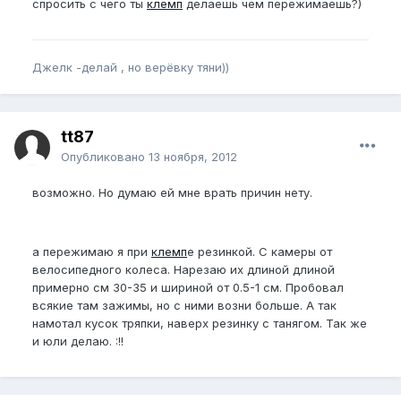
спросить с чего ты
клемп
делаешь чем пережимаешь?)
Джелк -делай , но верёвку тяни))
tt87
Опубликовано
13 ноября, 2012
возможно. Но думаю ей мне врать причин нету.
а пережимаю я при
клемп
е резинкой. С камеры от
велосипедного колеса. Нарезаю их длиной длиной
примерно см 30-35 и шириной от 0.5-1 см. Пробовал
всякие там зажимы, но с ними возни больше. А так
намотал кусок тряпки, наверх резинку с танягом. Так же
и юли делаю. :!!