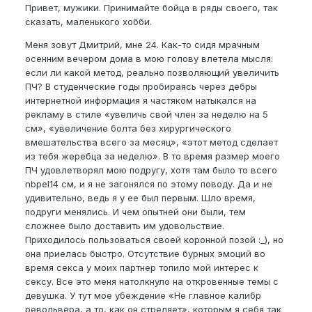
Привет, мужики. Принимайте бойца в ряды своего, так
сказать, маленького хобби.
Меня зовут Дмитрий, мне 24. Как-то сидя мрачным
осенним вечером дома в мою голову влетела мысля:
если ли какой метод, реально позволяющий увеличить
ПЧ? В студенческие годы пробираясь через дебры
интернетной информация я частяком натыкался на
рекламу в стиле «увеличь свой член за неделю на 5
см», «увеличение болта без хирургического
вмешательства всего за месяц», «этот метод сделает
из тебя жеребца за неделю». В то время размер моего
ПЧ удовлетворял мою подругу, хотя там было то всего
nbpel14 см, и я не загонялся по этому поводу. Да и не
удивительно, ведь я у ее был первым. Шло время,
подруги менялись. И чем опытней они были, тем
сложнее было доставить им удовольствие.
Приходилось пользоваться своей коронной позой :_), но
она приелась быстро. Отсутствие бурных эмоций во
время секса у моих партнер топило мой интерес к
сексу. Все это меня натолкнуло на откровенные темы с
девушка. У тут мое убеждение «Не главное калибр
револьвера, а то, как он стреляет», которым я себя так