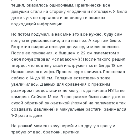
тешил, оказалось ошибочным. Практически все
девушки стали на сторону «подлине и потолще». Я было
даже чуть не сорвался и не рванул в поисках
подходящей информации.
Но потом подумал, а нах мне это все нужно, буду сам
получать удовольствие, а на них пох. А хер там было.
Встретил очаровательную девушку, и меня осенило.
После ее признания, о бывшем с 22 см пулеметом я
себя почувствовал «слабаком»((( После такого решил
твердо, что подтяну свой инструмент хотя бы до 18 см.
Нарыл немного инфы. Прошел курс новичка. Расклепал
саблю с 14 до 16 см. Толщина естественно тоже
увеличилась. Данных для сравнения с прежним
размером предоставить не могу, тк до начала НУПа не
замерял. Сейчас 13 см. В программе были лишь джелк
сухой обратной ок-хватнкой (прямой на получается так
создавать давление) и мануальные растяги. Занимался
1-2 раза в день.
На данный момент хочу перейти на другую прогу и
требую от вас, братюни, критики.