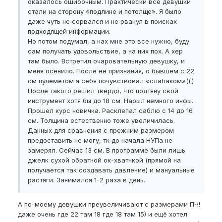
оказалось ошибочным. Практически все девушки
стали на сторону «подлине и потолще». Я было
даже чуть не сорвался и не рванул в поисках
подходящей информации.
Но потом подумал, а нах мне это все нужно, буду
сам получать удовольствие, а на них пох. А хер
там было. Встретил очаровательную девушку, и
меня осенило. После ее признания, о бывшем с 22
см пулеметом я себя почувствовал «слабаком»(((
После такого решил твердо, что подтяну свой
инструмент хотя бы до 18 см. Нарыл немного инфы.
Прошел курс новичка. Расклепал саблю с 14 до 16
см. Толщина естественно тоже увеличилась.
Данных для сравнения с прежним размером
предоставить не могу, тк до начала НУПа не
замерял. Сейчас 13 см. В программе были лишь
джелк сухой обратной ок-хватнкой (прямой на
получается так создавать давление) и мануальные
растяги. Занимался 1-2 раза в день.
А по-моему девушки преувеличивают с размерами ПЧ!
даже очень где 22 там 18 где 18 там 15) и ещё хотел