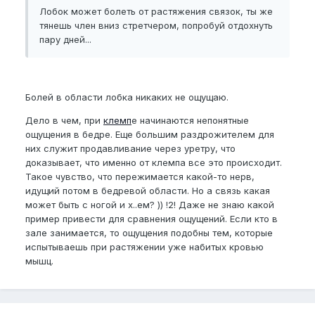
Лобок может болеть от растяжения связок, ты же
тянешь член вниз стретчером, попробуй отдохнуть
пару дней...
Болей в области лобка никаких не ощущаю.
Дело в чем, при
клемп
е начинаются непонятные
ощущения в бедре. Еще большим раздрожителем для
них служит продавливание через уретру, что
доказывает, что именно от клемпа все это происходит.
Такое чувство, что пережимается какой-то нерв,
идущий потом в бедревой области. Но а связь какая
может быть с ногой и х..ем? )) !2! Даже не знаю какой
пример привести для сравнения ощущений. Если кто в
зале занимается, то ощущения подобны тем, которые
испытываешь при растяжении уже набитых кровью
мышц.