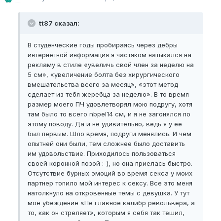
tt87 сказал:
В студенческие годы пробираясь через дебры
интернетной информация я частяком натыкался на
рекламу в стиле «увеличь свой член за неделю на
5 см», «увеличение болта без хирургического
вмешательства всего за месяц», «этот метод
сделает из тебя жеребца за неделю». В то время
размер моего ПЧ удовлетворял мою подругу, хотя
там было то всего nbpel14 см, и я не загонялся по
этому поводу. Да и не удивительно, ведь я у ее
был первым. Шло время, подруги менялись. И чем
опытней они были, тем сложнее было доставить
им удовольствие. Приходилось пользоваться
своей коронной позой :_), но она приелась быстро.
Отсутствие бурных эмоций во время секса у моих
партнер топило мой интерес к сексу. Все это меня
натолкнуло на откровенные темы с девушка. У тут
мое убеждение «Не главное калибр револьвера, а
то, как он стреляет», которым я себя так тешил,