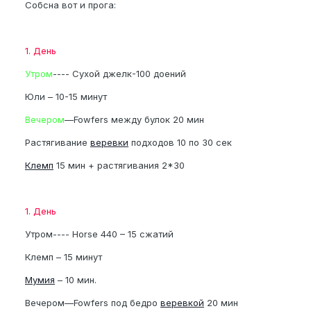
Собсна вот и прога:
1. День
Утром
---- Сухой джелк-100 доений
Юли – 10-15 минут
Вечером
—Fowfers между булок 20 мин
Растягивание
веревки
подходов 10 по 30 сек
Клемп
15 мин + растягивания 2*30
1. День
Утром---- Horse 440 – 15 сжатий
Клемп – 15 минут
Мумия
– 10 мин.
Вечером—Fowfers под бедро
веревкой
20 мин