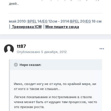
дней...
май 2010:
BPEL
14/
EG
12см - 2014:
BPEL
20/
EG
16 см
|
Тренировка ICM
|
Мне пишите сюда
tt87
Опубликовано
5 декабря, 2012
Неро сказал:
Имхо, сводит ногу не от нупа, по крайней мере, ни
от кого о таком не слышал...
Легкое покалывание и постреливание в стволе
члена может быть от идущих там процессов, часто
это признак роста.