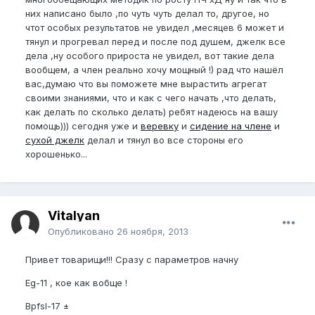
них написано было ,по чуть чуть делал то, другое, но
чтот особых результатов не увидел ,месяцев 6 может и
тянул и прогревал перед и после под душем, джелк все
дела ,ну особого прироста не увидел, вот такие дела
вообщем, а член реально хочу мощный !) рад что нашёл
вас,думаю что вы поможете мне вырастить агрегат
своими знаниями, что и как с чего начать ,что делать,
как делать по сколько делать) ребят надеюсь на вашу
помощь))) сегодня уже и
веревку
и
сидение на члене
и
сухой джелк
делал и тянул во все стороны его
хорошенько...
Vitalyan
Опубликовано
26 ноября, 2013
Привет товарищи!!! Сразу с параметров начну
Eg-11 , кое как вобще !
Bpfsl-17 ±