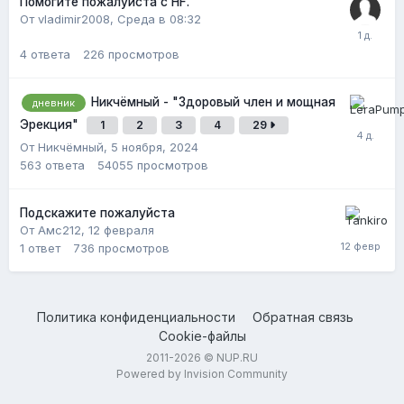
Помогите пожалуйста с HF.
От vladimir2008,
Среда в 08:32
4
ответа
226
просмотров
Никчёмный - "Здоровый член и мощная
дневник
Эрекция"
1
2
3
4
29
От Никчёмный,
5 ноября, 2024
563
ответа
54055
просмотров
Подскажите пожалуйста
От Амс212,
12 февраля
1
ответ
736
просмотров
Политика конфиденциальности
Обратная связь
Cookie-файлы
2011-2026 © NUP.RU
Powered by Invision Community