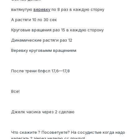
вытянутую
веревку
по 8 раз в каждую сторну
А растяги 10 по 30 сек
Круговые вращения раз 15 в каждую сторону
Динамические растяги раз 12
Веревку круговымм вращением
После трени бпфсл 17,6—17,8
Все!
Джелк часика через 2 сделаю
Что скажите ? Посоветуете? На сосудистые когда надо
налегать ? Через неделю сс придут!