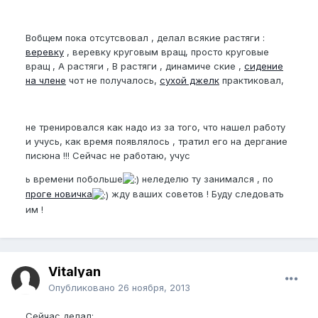
Вобщем пока отсутсвовал , делал всякие растяги :
веревку
, веревку круговым вращ, просто круговые
вращ , А растяги , В растяги , динамиче ские ,
сидение
на члене
чот не получалось,
сухой джелк
практиковал,
не тренировался как надо из за того, что нашел работу
и учусь, как время появлялось , тратил его на дергание
писюна !!! Сейчас не работаю, учус
ь времени побольше
неледелю ту занимался , по
проге новичка
жду ваших советов ! Буду следовать
им !
Vitalyan
Опубликовано
26 ноября, 2013
Сейчас делал: