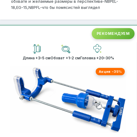
обхвате и желаемые размеры в перспективе-NBPEL-
18,EG-15,NBPFL-что бы помясистей выглядел
РЕКОМЕНДУЕМ
Длина +3–5 см
Обхват +1–2 см
Головка +20–30%
Акция −35%