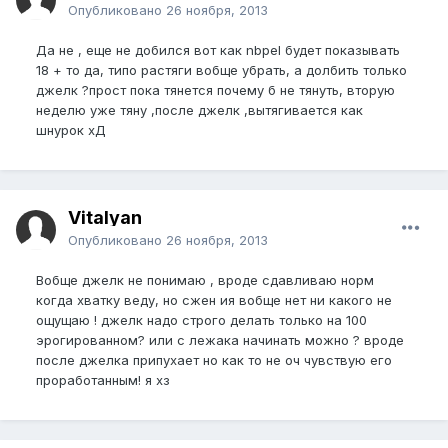
Опубликовано
26 ноября, 2013
Да не , еще не добился вот как nbpel будет показывать
18 + то да, типо растяги вобще убрать, а долбить только
джелк ?прост пока тянется почему б не тянуть, вторую
неделю уже тяну ,после джелк ,вытягивается как
шнурок хД
Vitalyan
Опубликовано
26 ноября, 2013
Вобще джелк не понимаю , вроде сдавливаю норм
когда хватку веду, но сжен ия вобще нет ни какого не
ощущаю ! джелк надо строго делать только на 100
эрогированном? или с лежака начинать можно ? вроде
после джелка припухает но как то не оч чувствую его
проработанным! я хз