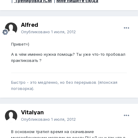
|
Тренировка ICM
|
Мне пишите сюда
Alfred
Опубликовано
1 июля, 2012
Привет=)
А в чём именно нужна помощь? Ты уже что-то пробовал
практиковать ?
Быстро - это медленно, но без перерывов (японская
поговорка).
Vitalyan
Опубликовано
1 июля, 2012
В основном тратил время на скачивание
многообещающих методик по росту ПЧ хД ну и так что в