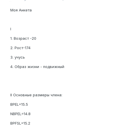
Моя Анкета
I
1. Возраст -20
2. Рост-174
3. учусь
4. Образ жизни - подвижный
II Основные размеры члена:
BPEL=15.5
NBPEL=14.8
BPFSL=15.2