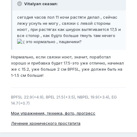
Vitalyan сказал:
сегодня часов пол 11 ночи растяги делал , сейчас
лежу уснуть не могу , связки с левой стороны
ноют , при растягах как шнурок вытягивается 17,5 и
все стопор , как будто больше тянуть там нечего
это нормально , пацанчики?
Нормально, если связки ноют, значит, поработал
хорошо и прибавка будет 17.5-это уже отлично, начинал
же с 15.2, уже больше 2 см BPFSL, уже должен быть на
1-1.5 см больше!
BPFSL 22.9(+4.9), BPEL 21.5(+3.5), NBPEL 19.9(+3.4), EG
14.7(+0.7)
Мои упражнения, техника, фото, прогресс
Лечение хронического простатита