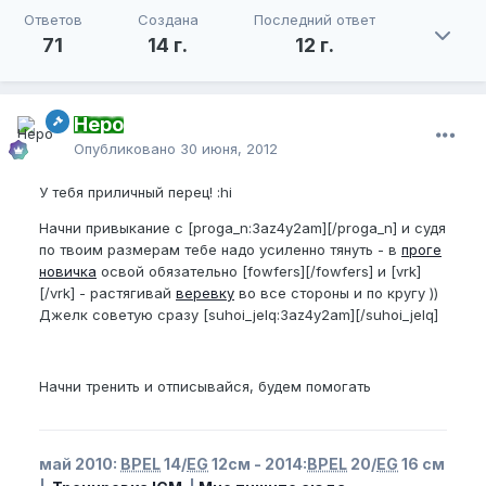
Ответов
Создана
Последний ответ
71
14 г.
12 г.
Неро
Опубликовано
30 июня, 2012
У тебя приличный перец! :hi
Начни привыкание с [proga_n:3az4y2am][/proga_n] и судя
по твоим размерам тебе надо усиленно тянуть - в
проге
новичка
освой обязательно [fowfers][/fowfers] и [vrk]
[/vrk] - растягивай
веревку
во все стороны и по кругу ))
Джелк советую сразу [suhoi_jelq:3az4y2am][/suhoi_jelq]
Начни тренить и отписывайся, будем помогать
май 2010:
BPEL
14/
EG
12см - 2014:
BPEL
20/
EG
16 см