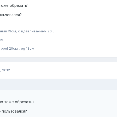
тоже обрезать)
ользовался?
ания 19см, с вдавливанием 20.5
см
bpel 20см , eg 18см
, 2012
аю тоже обрезать)
е пользовался?