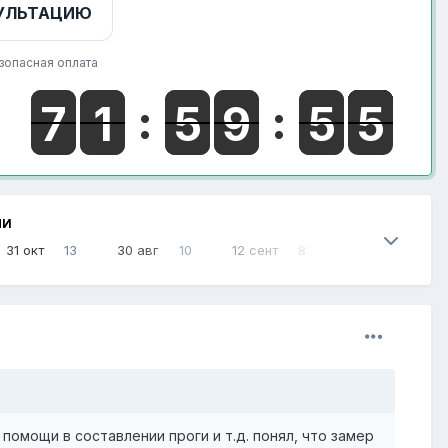
УЛЬТАЦИЮ
зопасная оплата
НИ
31 окт
13
30 авг
10
12 сент
8
помощи в составлении проги и т.д. понял, что замер