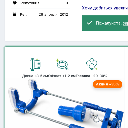
Репутация
8
Хочу добиться увелич
Рег.
26 апреля, 2012
Пожалуйста,
за
Длина +3–5 см
Обхват +1–2 см
Головка +20–30%
Акция −35%