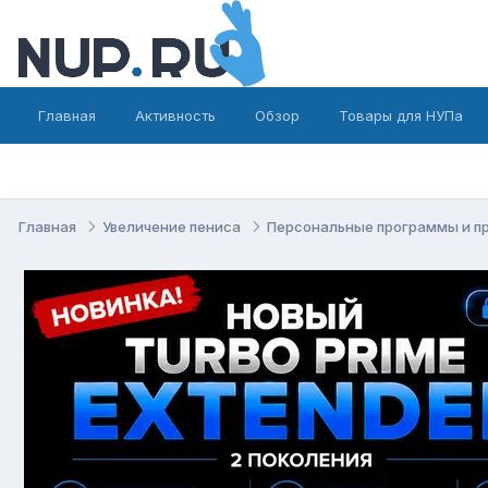
Главная
Активность
Обзор
Товары для НУПа
Главная
Увеличение пениса
Персональные программы и п