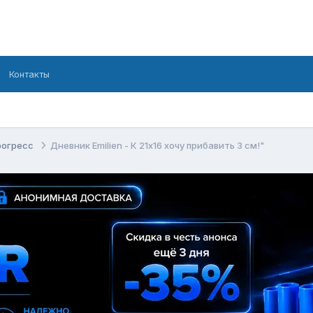
Контакты
рогресс
Дневник Emilien - К 21х16 хочу прибавить 3 см!"