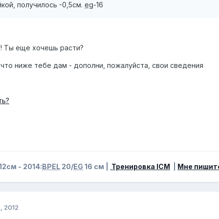
кой, получилось -0,5см.
eg
-16
р! Ты еще хочешь расти?
 что ниже тебе дам - дополни, пожалуйста, свои сведения
ть?
12см - 2014:
BPEL
20/
EG
16 см |
Тренировка ICM
|
Мне пишит
, 2012