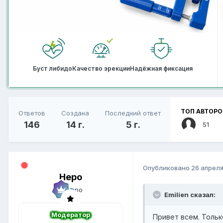
Буст либидо
Качество эрекции
Надёжная фиксация
ТОП АВТОРО
Ответов
Создана
Последний ответ
146
14 г.
5 г.
51
Опубликовано
26 апреля
Неро
Emilien сказал:
Модератор
Привет всем. Тольк