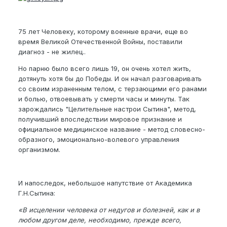
75 лет Человеку, которому военные врачи, еще во
время Великой Отечественной Войны, поставили
диагноз - не жилец..
Но парню было всего лишь 19, он очень хотел жить,
дотянуть хотя бы до Победы. И он начал разговаривать
со своим израненным телом, с терзающими его ранами
и болью, отвоевывать у смерти часы и минуты. Так
зарождались "Целительные настрои Сытина", метод,
получивший впоследствии мировое признание и
официальное медицинское название - метод словесно-
образного, эмоционально-волевого управления
организмом.
И напоследок, небольшое напутствие от Академика
Г.Н.Сытина:
«В исцелении человека от недугов и болезней, как и в
любом другом деле, необходимо, прежде всего,