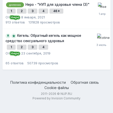
Неро - "НУП для здоровья члена (3)"
дневник
1
2
3
4
46
От
Неро
,
8 января, 2021
913
ответов
131828
просмотров
Кегель: Обратный кегель как мощное
средство сексуального здоровья
1
2
3
4
От
Неро
,
23 сентября, 2019
65
ответов
50739
просмотров
Политика конфиденциальности
Обратная связь
Cookie-файлы
2011-2026 © NUP.RU
Powered by Invision Community