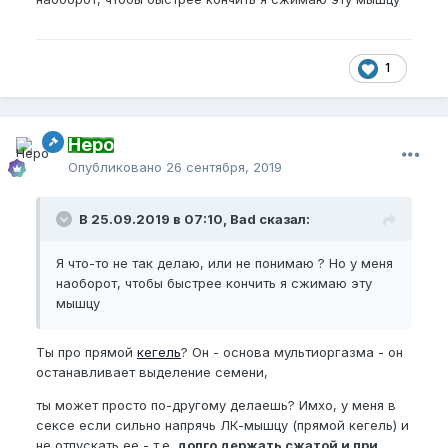
1
Неро
Опубликовано
26 сентября, 2019
В 25.09.2019 в 07:10, Bad сказал:
Я что-то не так делаю, или не понимаю ? Но у меня
наоборот, чтобы быстрее кончить я сжимаю эту
мышцу
Ты про прямой
кегель
? Он - основа мультиоргазма - он
останавливает выделение семени,
ты может просто по-другому делаешь? Имхо, у меня в
сексе если сильно напрячь ЛК-мышцу (прямой кегель) и
не отпускать ее - т.е.
долго держать сжатой и при