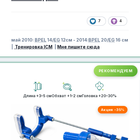
7
4
май 2010:
BPEL
14/
EG
12см - 2014:
BPEL
20/
EG
16 см
|
Тренировка ICM
|
Мне пишите сюда
РЕКОМЕНДУЕМ
Длина +3–5 см
Обхват +1–2 см
Головка +20–30%
Акция −35%