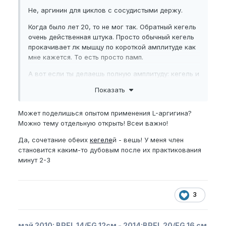
Не, аргинин для циклов с сосудистыми держу.
Когда было лет 20, то не мог так. Обратный кегель
очень действенная штука. Просто обычный кегель
прокачивает лк мышцу по короткой амплитуде как
мне кажется. То есть просто памп.
А вот если ты делаешь полную амплитуду: кегель и
сразу обратный кегель, кегель и обратный, сильно
Показать
напрягаясь в ОБЕИХ финальных точках усилия, то
прокачивается мышца полностью и не
Может поделишься опытом применения L-аргигина?
забивается:)
Можно тему отдельную открыть! Всеи важно!
Да, сочетание обеих
кегеле
й - вешь! У меня член
становится каким-то дубовым после их практикования
минут 2-3
3
май 2010:
BPEL
14/
EG
12см - 2014:
BPEL
20/
EG
16 см