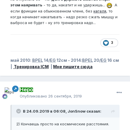
этом наяривать
- то да, накатит и не удержишь...
А
если фрикции на обыкновенном члене, без
кегеля
, то
когда начинает накатывать - надо резко сжать мышцу и
выброса не будет - ну это тренировка надо...
3
май 2010:
BPEL
14/
EG
12см - 2014:
BPEL
20/
EG
16 см
|
Тренировка ICM
|
Мне пишите сюда
Неро
Опубликовано
26 сентября, 2019
В 24.09.2019 в 06:08, JonSnow сказал:
2) Кончаешь просто на космические расстояния.