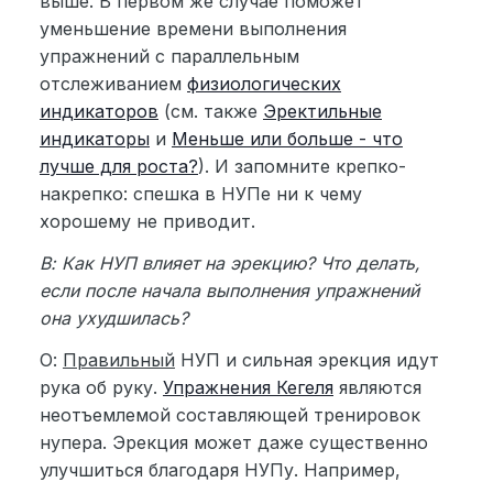
выше. В первом же случае поможет
уменьшение времени выполнения
упражнений с параллельным
отслеживанием
физиологических
индикаторов
(см. также
Эректильные
индикаторы
и
Меньше или больше - что
лучше для роста?
). И запомните крепко-
накрепко: спешка в НУПе ни к чему
хорошему не приводит.
В: Как НУП влияет на эрекцию? Что делать,
если после начала выполнения упражнений
она ухудшилась?
О:
Правильный
НУП и сильная эрекция идут
рука об руку.
Упражнения Кегеля
являются
неотъемлемой составляющей тренировок
нупера. Эрекция может даже существенно
улучшиться благодаря НУПу. Например,