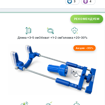
3
4
РЕКОМЕНДУЕМ
Длина +3–5 см
Обхват +1–2 см
Головка +20–30%
Акция −35%