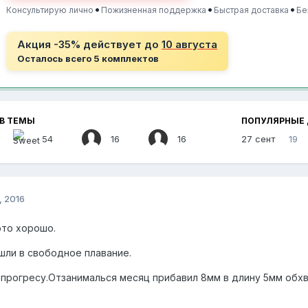
•
•
•
Консультирую лично
Пожизненная поддержка
Быстрая доставка
Бе
Акция -35% действует до
10 августа
Осталось всего 5 комплектов
В ТЕМЫ
ПОПУЛЯРНЫЕ
54
16
16
27 сент
19
, 2016
это хорошо.
шли в свободное плавание.
прогресу.Отзанималься месяц прибавил 8мм в длину 5мм обхв