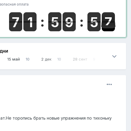
зопасная оплата
 ДНИ
15 май
10
2 дек
10
28 сент
9
ат.Не торопись брать новые упражнения по тихоньку