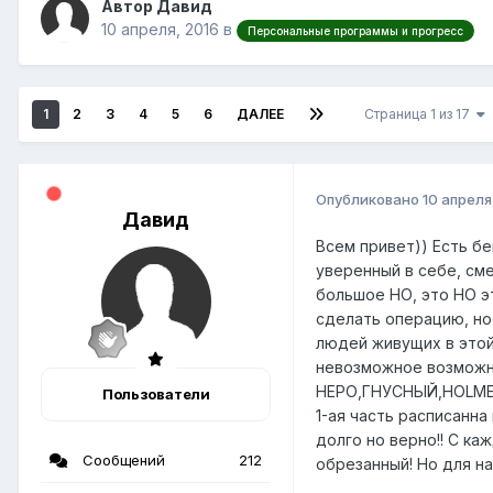
Автор Давид
10 апреля, 2016
в
Персональные программы и прогресс
1
2
3
4
5
6
ДАЛЕЕ
Страница 1 из 17
Опубликовано
10 апреля
Давид
Всем привет)) Есть бе
уверенный в себе, сме
большое НО, это НО э
сделать операцию, но 
людей живущих в этой 
невозможное возможно
НЕРО,ГНУСНЫЙ,HOLMES 
Пользователи
1-ая часть расписанна
долго но верно!! С ка
Сообщений
212
обрезанный! Но для на