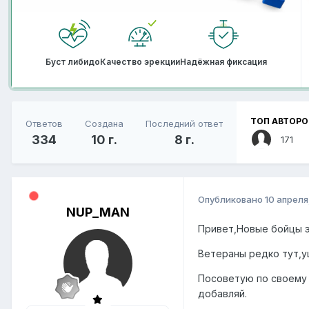
Буст либидо
Качество эрекции
Надёжная фиксация
ТОП АВТОРО
Ответов
Создана
Последний ответ
334
10 г.
8 г.
171
Опубликовано
10 апреля
NUP_MAN
Привет,Новые бойцы 
Ветераны редко тут,у
Посоветую по своему 
добавляй.