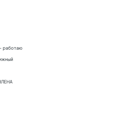
ь- работаю
вижный
ЧЛЕНА