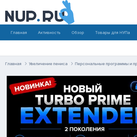
Главная
Активность
Обзор
Товары для НУПа
Главная
Увеличение пениса
Персональные программы и п