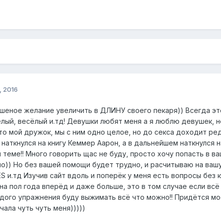
, 2016
шеное желание увеличить в ДЛИНУ своего пекаря)) Всегда это
лый, весёлый и.тд! Девушки любят меня а я люблю девушек, н
то мой дружок, мы с ним одно целое, но до секса доходит ред
наткнулся на книгу Кеммер Аарон, а в дальнейшем наткнулся 
теме!! Много говорить щас не буду, просто хочу попасть в ва
)) Но без вашей помощи будет трудно, и расчитываю на вашу 
и.тд Изучив сайт вдоль и поперёк у меня есть вопросы без к
 на пол года вперёд и даже больше, это в том случае если всё
ждого упражнения буду выжимать всё что можно!! Придётся мое
чала чуть чуть меня)))))