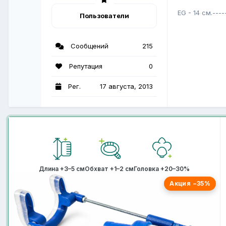
EG - 14 см.---
Пользователи
Сообщений
215
Репутация
0
Рег.
17 августа, 2013
Длина +3–5 см
Обхват +1–2 см
Головка +20–30%
Акция −35%