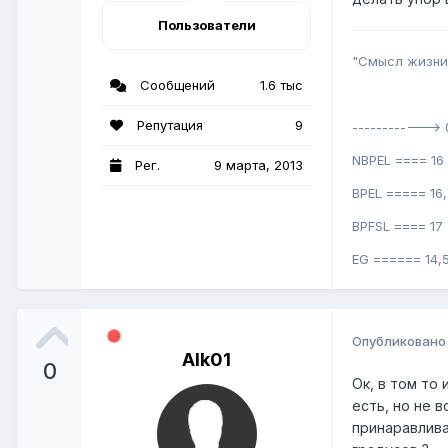
Пользователи
"Смысл жизни 
Сообщений
1.6 тыс
Репутация
9
------------> 
NBPEL ==== 16 
Рег.
9 марта, 2013
BPEL ===== 16,
BPFSL ==== 17 
EG ====== 14,5
Опубликован
Alk01
0
Ок, в том то
есть, но не в
принаравлива