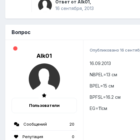
Ответ от Alk01,
16 сентября, 2013
Вопрос
Опубликовано
16 сентяб
Alk01
16.09.2013
NBPEL=13 см
BPEL=15 см
BPFSL=16.2 см
Пользователи
EG=11см
Сообщений
20
Репутация
0