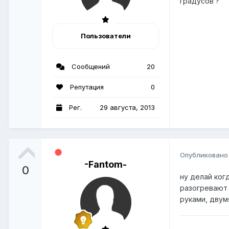
градусов ?
Пользователи
Сообщений
20
Репутация
0
Рег.
29 августа, 2013
Опубликован
-Fantom-
0
ну делай ког
разогревают 
руками, двум