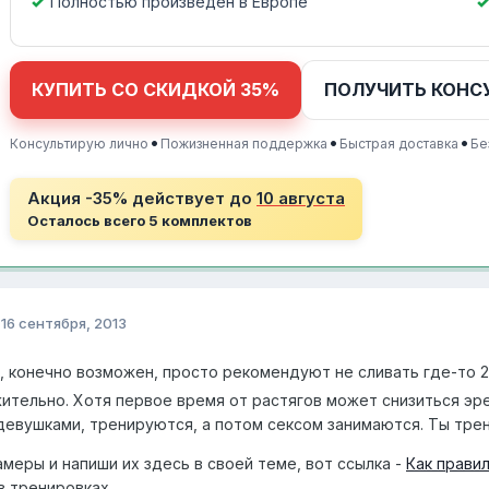
Полностью произведен в Европе
КУПИТЬ СО СКИДКОЙ 35%
ПОЛУЧИТЬ КОНС
•
•
•
Консультирую лично
Пожизненная поддержка
Быстрая доставка
Бе
Акция -35% действует до
10 августа
Осталось всего 5 комплектов
о
16 сентября, 2013
 конечно возможен, просто рекомендуют не сливать где-то 2 ч
ительно. Хотя первое время от растягов может снизиться эрек
девушками, тренируются, а потом сексом занимаются. Ты тре
амеры и напиши их здесь в своей теме, вот ссылка -
Как прави
в тренировках