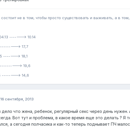
состоит не в том, чтобы просто существовать и выживать, а в том,
04.13 -------> 10.14
---------> 17,7
5 -------> 18,1
----------> 19,6
 --------> 14,6
о
16 сентября, 2013
 и дело что жена, ребенок, регулярный секс через день нужен. 
сегда. Вот тут и проблема, в какое время еще это делать ? Я 
лся, а сегодня полчасика и как-то теперь поднывает ПЧ малост