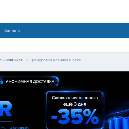
Контакты
сы новичков
Тренировки новичка и секс