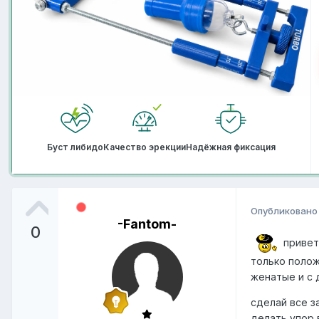
Буст либидо
Качество эрекции
Надёжная фиксация
Опубликован
-Fantom-
0
привет,
только полож
женатые и с 
сделай все з
делать упор 