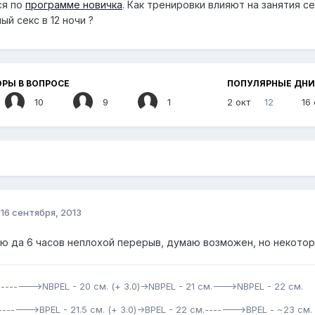
ся по
программе новичка
. Как тренировки влияют на занятия с
й секс в 12 ночи ?
РЫ В ВОПРОСЕ
ПОПУЛЯРНЫЕ ДНИ
10
9
1
2 окт
12
16
о
16 сентября, 2013
ю да 6 часов неплохой перерыв, думаю возможен, но некотор
-------->NBPEL - 20 см. (+ 3.0)->NBPEL - 21 см.--->NBPEL - 22 см.
.------->BPEL - 21.5 см. (+ 3.0)->BPEL - 22 см.------->BPEL - ~23 см.