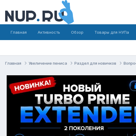
Главная
Активность
Обзор
Товары для НУПа
Главная
Увеличение пениса
Раздел для новичков
Вопро