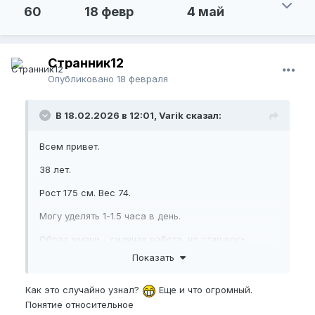
60
18 февр
4 май
Странник12
Опубликовано
18 февраля
В 18.02.2026 в 12:01, Varik сказал:
Всем привет.
38 лет.
Рост 175 см. Вес 74.
Могу уделять 1-1.5 часа в день.
Образ жизни - сидячая работа, но стараюсь
заниматься в зале 2 раза в неделю. Много хожу
Показать
пешком. Периодически делаю упражнения на
растяжку и на мышца таза.
Как это случайно узнал?
Еще и что огромный.
Понятие относительное