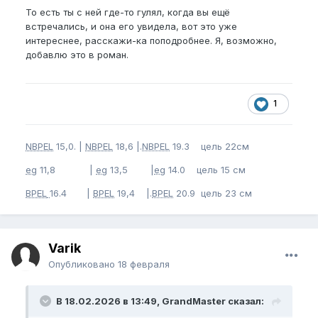
То есть ты с ней где-то гулял, когда вы ещё
встречались, и она его увидела, вот это уже
интереснее, расскажи-ка поподробнее. Я, возможно,
добавлю это в роман.
1
NBPEL
15,0. |
NBPEL
18,6 |.
NBPEL
19.3 цель 22см
eg
11,8 |
eg
13,5 |
eg
14.0 цель 15 см
BPEL
16.4 |
BPEL
19,4 |.
BPEL
20.9 цель 23 см
Varik
Опубликовано
18 февраля
В 18.02.2026 в 13:49, GrandMaster сказал: