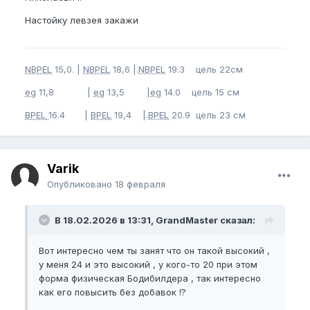
Настойку левзея закажи
NBPEL
15,0. |
NBPEL
18,6 |.
NBPEL
19.3 цель 22см
eg
11,8 |
eg
13,5 |
eg
14.0 цель 15 см
BPEL
16.4 |
BPEL
19,4 |.
BPEL
20.9 цель 23 см
Varik
Опубликовано
18 февраля
В 18.02.2026 в 13:31, GrandMaster сказал:
Вот интересно чем ты занят что он такой высокий ,
у меня 24 и это высокий , у кого-то 20 при этом
форма физическая Бодибилдера , так интересно
как его повысить без добавок !?