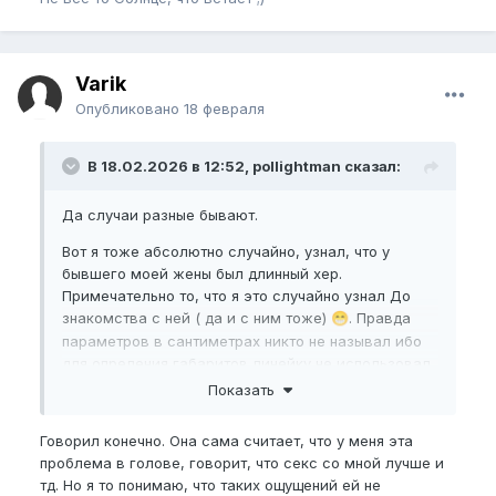
С гормонами все в порядке, за исключением
завышенного гспг 70.4 нмоль/л и немного
эстрадиола 47.77пг/мл, но это при высоком тесте
Varik
31.84 нмоль/л. Пытаюсь сбивать бором и дим.
Опубликовано
18 февраля
Сейчас занимаюсь по
программе новичка
,
которую помог составить танкиро.
В 18.02.2026 в 12:52, pollightman сказал:
Реально ли вырасти до 19 на 15/16?
Да случаи разные бывают.
Буду рад советам и мнениям.
Вот я тоже абсолютно случайно, узнал, что у
бывшего моей жены был длинный хер.
Примечательно то, что я это случайно узнал До
знакомства с ней ( да и с ним тоже)
. Правда
😁
параметров в сантиметрах никто не называл ибо
для опреления габаритов линейку не использовал.
Показать
Загоняешься, потому что забыл про главное -
даже если у этого бывшего был просто феерично
Говорил конечно. Она сама считает, что у меня эта
огромный ПЧ, он не помог ему оставаться
проблема в голове, говорит, что секс со мной лучше и
нынешним.
тд. Но я то понимаю, что таких ощущений ей не