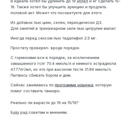
В идеале хотел бы удлинить до 19
нбпел
и ег сделать 15-
16. Также хотел бы улучшить эрекцию и продлить
половой акт. Может что посоветуете для этого.
Из добавок пью цинк, селен, периодически Д3.
Для занятий в тренажерном зале пью цитрулин малат.
Иногда перед сексом пью тадалафил 2.5 мг.
Простату проверял- вроде порядок.
С гормонами все в порядке, за исключением
завышенного гспг 70.4 нмоль/л и немного эстрадиола
47.77пг/мл, но это при высоком тесте 31.84 нмоль/л.
Пытаюсь сбивать бором и дим.
Сейчас занимаюсь по
программе новичка
, которую
помог составить танкиро.
Реально ли вырасти до 19 на 15/16?
Буду рад советам и мнениям.