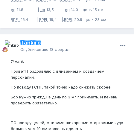
eg
11,8 |
eg
13,5 |
eg
14.0 цель 15 см
BPEL
16.4 |
BPEL
19,4 |.
BPEL
20.9 цель 23 см
Tankiro
Опубликовано
18 февраля
@Varik
Привет! Поздравляю с вливанием и созданием
персоналки.
По поводу ГСПГ, такой точно надо снижать скорее.
Бор нужно трижды в день по 3 мг принимать. И печень
проверить обязательно.
ПО поводу целей, с твоими шикарными стартовыми куда
больше, чем 19 см можешь сделать