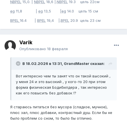
NBPEL
15,0. |
NBPEL
18,6 |.
NBPEL
19.3 цель 22см
eg
11,8 |
eg
13,5 |
eg
14.0 цель 15 см
BPEL
16.4 |
BPEL
19,4 |.
BPEL
20.9 цель 23 см
Varik
Опубликовано
18 февраля
В 18.02.2026 в 13:31, GrandMaster сказал:
Вот интересно чем ты занят что он такой высокий ,
у меня 24 и это высокий , у кого-то 20 при этом
форма физическая Бодибилдера , так интересно
как его повысить без добавок !?
Я стараюсь питаться без мусора (сладкое, мучное),
плюс зал, плюс добавки, контрастный душ. Если бы не
было проблем со сном, то было бы отлично.