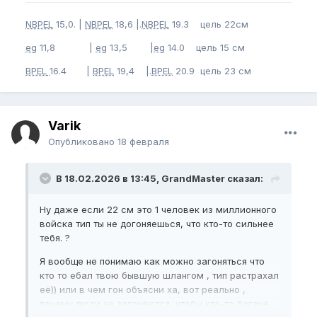
NBPEL
15,0. |
NBPEL
18,6 |.
NBPEL
19.3 цель 22см
eg
11,8 |
eg
13,5 |
eg
14.0 цель 15 см
BPEL
16.4 |
BPEL
19,4 |.
BPEL
20.9 цель 23 см
Varik
Опубликовано
18 февраля
В 18.02.2026 в 13:45, GrandMaster сказал:
Ну даже если 22 см это 1 человек из миллионного
войска тип ты не догоняешься, что кто-то сильнее
тебя. ?
Я вообще не понимаю как можно загоняться что
кто то ебал твою бывшую шлангом , тип растрахал
её)) или в чем гон объясни ха, вот реально ,
почему люди не загоняются, чтобы кто-то богаче