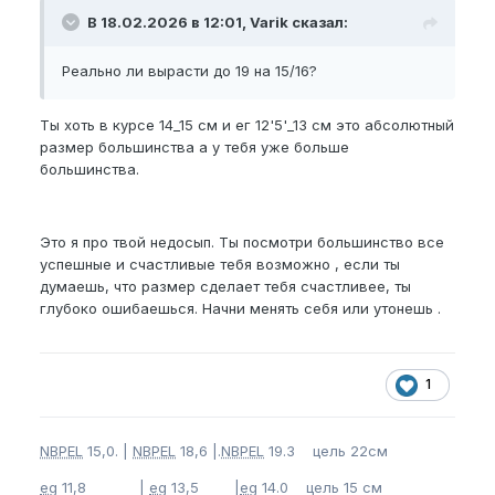
В 18.02.2026 в 12:01, Varik сказал:
Реально ли вырасти до 19 на 15/16?
Ты хоть в курсе 14_15 см и ег 12'5'_13 см это абсолютный
размер большинства а у тебя уже больше
большинства.
Это я про твой недосып. Ты посмотри большинство все
успешные и счастливые тебя возможно , если ты
думаешь, что размер сделает тебя счастливее, ты
глубоко ошибаешься. Начни менять себя или утонешь .
1
NBPEL
15,0. |
NBPEL
18,6 |.
NBPEL
19.3 цель 22см
eg
11,8 |
eg
13,5 |
eg
14.0 цель 15 см