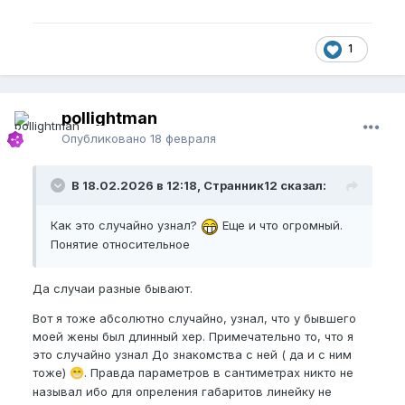
Бпел
17.5
Нбпел
16
1
Бпфсл
18
Ег (по середине 14, головка 13.5)
pollightman
Немного изогнут влево и головка вниз, из-за этого
Опубликовано
18 февраля
как будто длина меньше и выглядит не эстетично.
Не обрезан. Удалена уздечка, т.к. в свое время ее
В 18.02.2026 в 12:18, Странник12 сказал:
порвал.
Эрекция ближе к твердой 6-7
Как это случайно узнал?
Еще и что огромный.
Понятие относительное
Стоит ровно под 90 градусов к телу.
Раньше никогда не нупил.
Да случаи разные бывают.
Сейчас решил заняться, т.к. случайно узнал, что у
Вот я тоже абсолютно случайно, узнал, что у бывшего
бывшего девушки был огромный размер (цифры не
моей жены был длинный хер. Примечательно то, что я
знаю) и начал загоняться по этому поводу. Вот не
это случайно узнал До знакомства с ней ( да и с ним
думал, что в 38 лет буду комплексовать. В сексе с
тоже)
. Правда параметров в сантиметрах никто не
😁
ней меня и ее все устраивало, но после
называл ибо для опреления габаритов линейку не
информации о ее бывшем у меня начались из-за