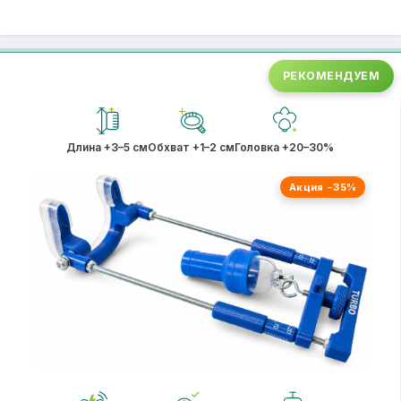
РЕКОМЕНДУЕМ
Длина +3–5 см
Обхват +1–2 см
Головка +20–30%
Акция −35%