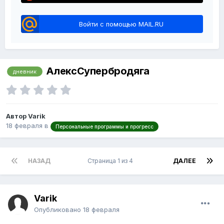
Войти с помощью MAIL.RU
АлексСупербродяга
дневник
Автор Varik
18 февраля
в
Персональные программы и прогресс
НАЗАД
Страница 1 из 4
ДАЛЕЕ
Varik
Опубликовано
18 февраля