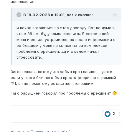
использовал.
комплексов проблемы с эрекцией, да и в целом
начал стрессовать.
В 18.02.2026 в 12:01, Varik сказал:
Веду здоровый образ жизни: не курю, не пью,
сейчас стараюсь уделять время упражнениям на
и начал загоняться по этому поводу. Вот не думал,
таз. Есть серьезная проблема с бессонницей в
что в 38 лет буду комплексовать. В сексе с ней
течение нескольких лет. Никак не могу наладить
меня и ее все устраивало, но после информации о
сон, поэтому постоянно испытываю усталость и
ее бывшем у меня начались из-за комплексов
недосып. Раньше очень сильно зависел от
проблемы с эрекцией, да и в целом начал
мастурбации и порно, в последние 1.5 года
стрессовать.
мастурбирую меньше.
В идеале хотел бы удлинить до 19
нбпел
и ег
Загоняешься, потому что забыл про главное - даже
сделать 15-16. Также хотел бы улучшить эрекцию и
если у этого бывшего был просто феерично огромный
продлить половой акт. Может что посоветуете для
ПЧ, он не помог ему оставаться нынешним.
этого.
Ты с барышней говорил про проблемы с ерекцией?
🤔
Из добавок пью цинк, селен, периодически Д3.
Для занятий в тренажерном зале пью цитрулин
малат.
2
Иногда перед сексом пью тадалафил 2.5 мг.
Простату проверял- вроде порядок.
Не всё то Солнце, что встаёт ;)