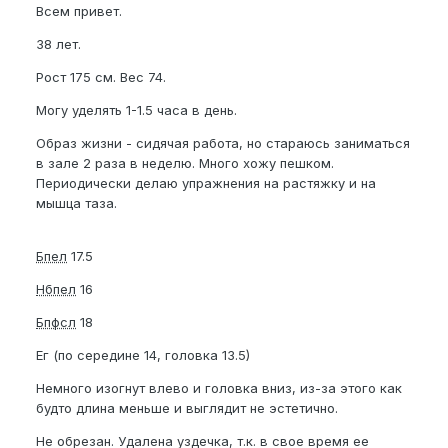
Всем привет.
38 лет.
Рост 175 см. Вес 74.
Могу уделять 1-1.5 часа в день.
Образ жизни - сидячая работа, но стараюсь заниматься
в зале 2 раза в неделю. Много хожу пешком.
Периодически делаю упражнения на растяжку и на
мышца таза.
Бпел
17.5
Нбпел
16
Бпфсл
18
Ег (по середине 14, головка 13.5)
Немного изогнут влево и головка вниз, из-за этого как
будто длина меньше и выглядит не эстетично.
Не обрезан. Удалена уздечка, т.к. в свое время ее