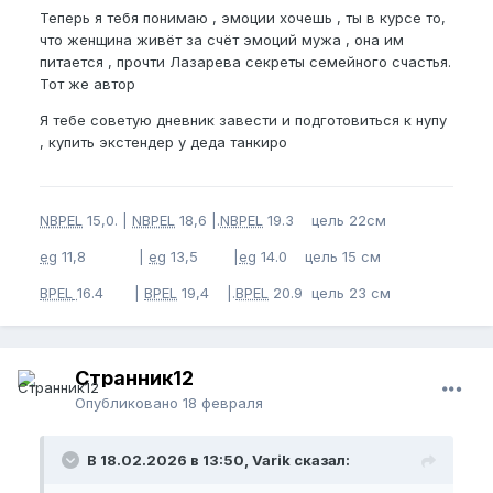
Теперь я тебя понимаю , эмоции хочешь , ты в курсе то,
что женщина живёт за счёт эмоций мужа , она им
питается , прочти Лазарева секреты семейного счастья.
Тот же автор
Я тебе советую дневник завести и подготовиться к нупу
, купить экстендер у деда танкиро
NBPEL
15,0. |
NBPEL
18,6 |.
NBPEL
19.3 цель 22см
eg
11,8 |
eg
13,5 |
eg
14.0 цель 15 см
BPEL
16.4 |
BPEL
19,4 |.
BPEL
20.9 цель 23 см
Странник12
Опубликовано
18 февраля
В 18.02.2026 в 13:50, Varik сказал: