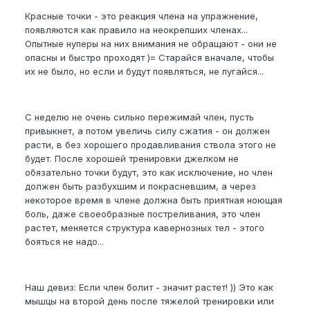
Красные точки - это реакция члена на упражнение,
появляются как правило на неокрепших членах...
Опытные нуперы на них внимания не обращают - они не
опасны и быстро проходят )= Старайся вначале, чтобы
их не было, но если и будут появляться, не пугайся...
С неделю не очень сильно пережимай член, пусть
привыкнет, а потом увеличь силу сжатия - он должен
расти, в без хорошего продавливания ствола этого не
будет. После хорошей тренировки джелком не
обязательно точки будут, это как исключение, но член
должен быть разбухшим и покрасневшим, а через
некоторое время в члене должна быть приятная ноющая
боль, даже своеобразные постреливания, это член
растет, меняется структура кавернозных тел - этого
бояться не надо...
Наш девиз: Если член болит - значит растет! )) Это как
мышцы на второй день после тяжелой тренировки или