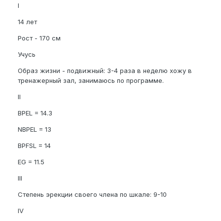
I
14 лет
Рост - 170 см
Учусь
Образ жизни - подвижный: 3-4 раза в неделю хожу в
тренажерный зал, занимаюсь по программе.
II
BPEL = 14.3
NBPEL = 13
BPFSL = 14
EG = 11.5
III
Степень эрекции своего члена по шкале: 9-10
IV