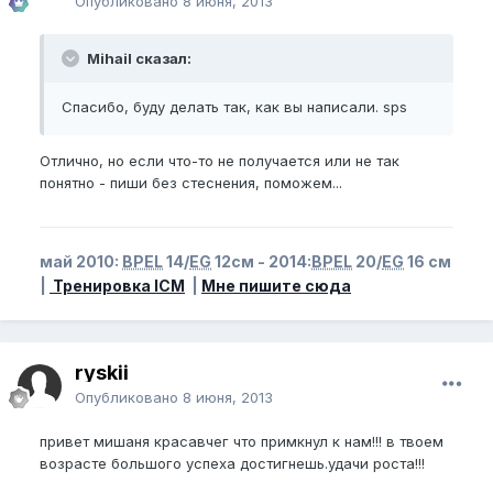
Опубликовано
8 июня, 2013
Mihail сказал:
Спасибо, буду делать так, как вы написали. sps
Отлично, но если что-то не получается или не так
понятно - пиши без стеснения, поможем...
май 2010:
BPEL
14/
EG
12см - 2014:
BPEL
20/
EG
16 см
|
Тренировка ICM
|
Мне пишите сюда
ryskii
Опубликовано
8 июня, 2013
привет мишаня красавчег что примкнул к нам!!! в твоем
возрасте большого успеха достигнешь.удачи роста!!!