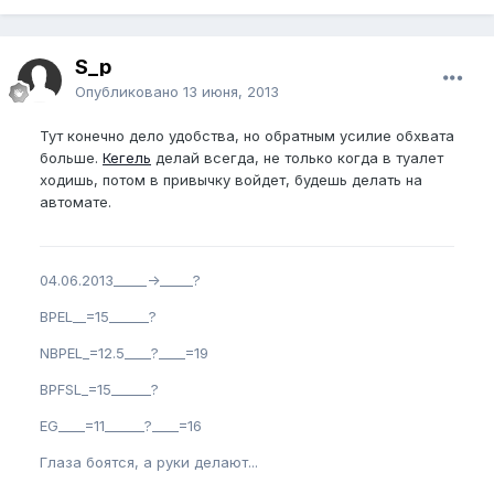
S_p
Опубликовано
13 июня, 2013
Тут конечно дело удобства, но обратным усилие обхвата
больше.
Кегель
делай всегда, не только когда в туалет
ходишь, потом в привычку войдет, будешь делать на
автомате.
04.06.2013_____->_____?
BPEL__=15______?
NBPEL_=12.5____?____=19
BPFSL_=15______?
EG____=11______?____=16
Глаза боятся, а руки делают...