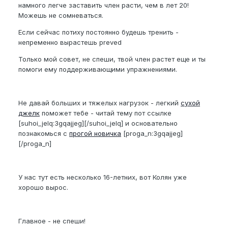
намного легче заставить член расти, чем в лет 20!
Можешь не сомневаться.
Если сейчас потиху постоянно будешь тренить -
непременно вырастешь preved
Только мой совет, не спеши, твой член растет еще и ты
помоги ему поддерживающими упражнениями.
Не давай больших и тяжелых нагрузок - легкий
сухой
джелк
поможет тебе - читай тему пот ссылке
[suhoi_jelq:3gqajjeg][/suhoi_jelq] и основательно
познакомься с
прогой новичка
[proga_n:3gqajjeg]
[/proga_n]
У нас тут есть несколько 16-летних, вот Колян уже
хорошо вырос.
Главное - не спеши!