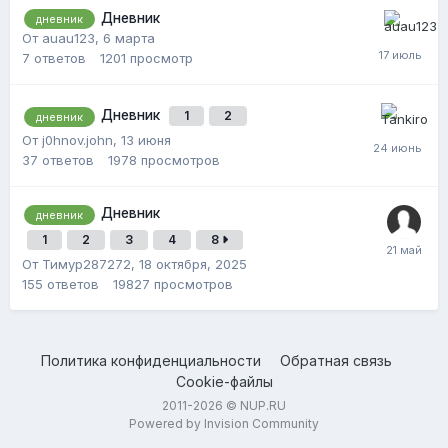
Дневник
дневник
От auau123,
6 марта
7
ответов
1201
просмотр
Дневник
1
2
дневник
От j0hnov.john,
13 июня
37
ответов
1978
просмотров
Дневник
дневник
1
2
3
4
8
От Тимур287272,
18 октября, 2025
155
ответов
19827
просмотров
Политика конфиденциальности
Обратная связь
Cookie-файлы
2011-2026 © NUP.RU
Powered by Invision Community