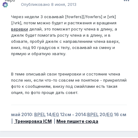
Опубликовано
8 июня, 2013
Через недели 3 осваивай [fowfers][/fowfers] и [vrk]
[/vrk], потом можно будет и растяжения и вращения
веревки
делай, это поможет росту члена в длину, а
джелк будет помогать росту члена и в длину, и в
обхвате, пробуй джелк с направлением члена вверх,
вниз, под 90 градусов к телу, осваивай на смену и
прямую и обратную хватку.
В теме описывай свои тренировки и состояние члена
после них, если что-то совсем не понятное - прикрепляй
фото к сообщениям, внизу под смайлами есть такая
опция, по фото проще дать совет.
май 2010:
BPEL
14/
EG
12см - 2014:
BPEL
20/
EG
16 см
|
Тренировка ICM
|
Мне пишите сюда