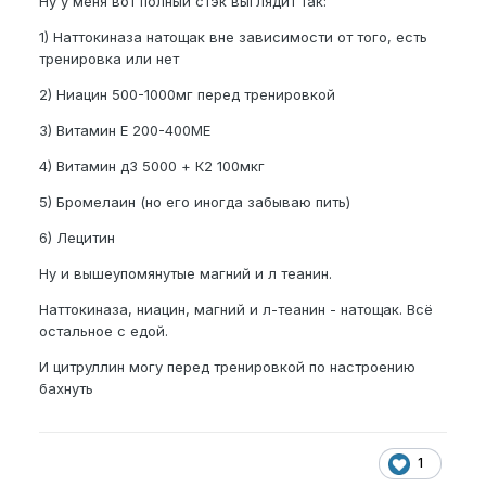
Ну у меня вот полный стэк выглядит так:
1) Наттокиназа натощак вне зависимости от того, есть
тренировка или нет
2) Ниацин 500-1000мг перед тренировкой
3) Витамин Е 200-400МЕ
4) Витамин д3 5000 + К2 100мкг
5) Бромелаин (но его иногда забываю пить)
6) Лецитин
Ну и вышеупомянутые магний и л теанин.
Наттокиназа, ниацин, магний и л-теанин - натощак. Всё
остальное с едой.
И цитруллин могу перед тренировкой по настроению
бахнуть
1