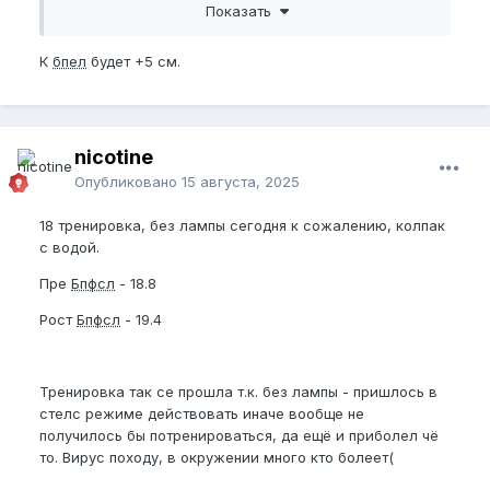
Показать
дальше?
Я предлагаю, что дальше будет помпа и +2см к
К
бпел
будет +5 см.
BPEL
?
Заранее спасибо за ответ!
👌
👍
nicotine
Опубликовано
15 августа, 2025
18 тренировка, без лампы сегодня к сожалению, колпак
с водой.
Пре
Бпфсл
- 18.8
Рост
Бпфсл
- 19.4
Тренировка так се прошла т.к. без лампы - пришлось в
стелс режиме действовать иначе вообще не
получилось бы потренироваться, да ещё и приболел чё
то. Вирус походу, в окружении много кто болеет(