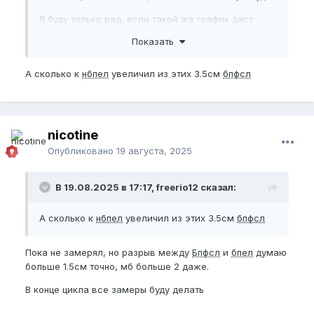
Я буду только рад, если такой же график даст
хороший буст и к твоим уже имеющимся
Показать
шикарным результатам!
А сколько к
нбпел
увеличил из этих 3.5см
бпфсл
nicotine
Опубликовано
19 августа, 2025
В 19.08.2025 в 17:17, freerio12 сказал:
А сколько к
нбпел
увеличил из этих 3.5см
бпфсл
Пока не замерял, но разрыв между
Бпфсл
и
бпел
думаю
больше 1.5см точно, мб больше 2 даже.
В конце цикла все замеры буду делать