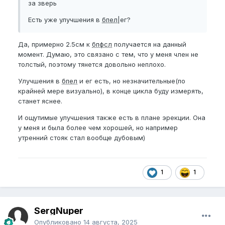
за зверь
Есть уже улучшения в
бпел
|ег?
Да, примерно 2.5см к
бпфсл
получается на данный
момент. Думаю, это связано с тем, что у меня член не
толстый, поэтому тянется довольно неплохо.
Улучшения в
бпел
и ег есть, но незначительные(по
крайней мере визуально), в конце цикла буду измерять,
станет яснее.
И ощутимые улучшения также есть в плане эрекции. Она
у меня и была более чем хорошей, но например
утренний стояк стал вообще дубовым)
1
1
SergNuper
Опубликовано
14 августа, 2025