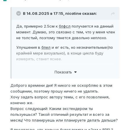
В 14.08.2025 в 17:15, nicotine сказал:
Да, примерно 2.5см к
бпфсл
получается на данный
момент. Думаю, это связано с тем, что у меня член
не толстый, поэтому тянется довольно неплохо.
Улучшения в
бпел
и ег есть, но незначительные(по
крайней мере визуально), в конце цикла буду
измерять, станет яснее.
И ощутимые улучшения также есть в плане
Показать
эрекции. Она у меня и была более чем хорошей, но
например утренний стояк стал вообще дубовым)
Доброго времени дня! Я никого не оскорбляю в этом
сообщении, поэтому прошу ничего не удалять.
Хочу задать вопрос автору темы, с его позволения,
конечно же.
Вопрос следующий: Каким экстендером ты
пользуешься? Такой отличный результат и всего за
месяц! Что планируешь или планируете делать дальше?
Я предлагаю, что дальше будет помпа и +2см к
BPEL
?