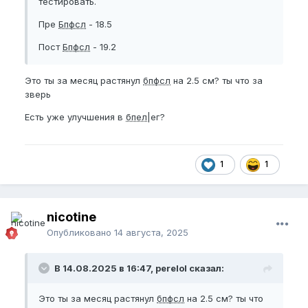
тестировать.
Пре
Бпфсл
- 18.5
Пост
Бпфсл
- 19.2
Это ты за месяц растянул
бпфсл
на 2.5 см? ты что за
зверь
Есть уже улучшения в
бпел
|ег?
1
1
nicotine
Опубликовано
14 августа, 2025
В 14.08.2025 в 16:47, perelol сказал:
Это ты за месяц растянул
бпфсл
на 2.5 см? ты что