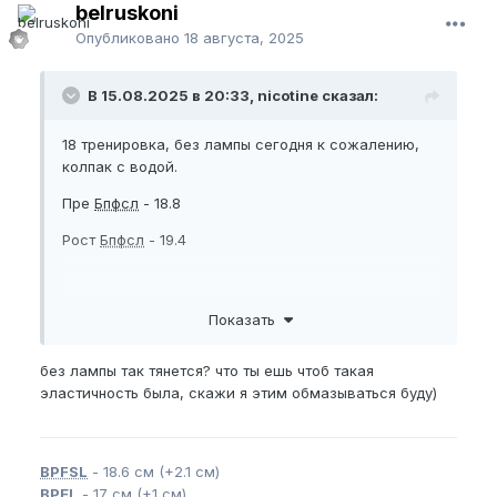
belruskoni
Опубликовано
18 августа, 2025
В 15.08.2025 в 20:33, nicotine сказал:
18 тренировка, без лампы сегодня к сожалению,
колпак с водой.
Пре
Бпфсл
- 18.8
Рост
Бпфсл
- 19.4
Тренировка так се прошла т.к. без лампы -
Показать
пришлось в стелс режиме действовать иначе
вообще не получилось бы потренироваться, да ещё
без лампы так тянется? что ты ешь чтоб такая
и приболел чё то. Вирус походу, в окружении
эластичность была, скажи я этим обмазываться буду)
много кто болеет(
BPFSL
- 18.6 см (+2.1 см)
BPEL
- 17 см (+1 см)