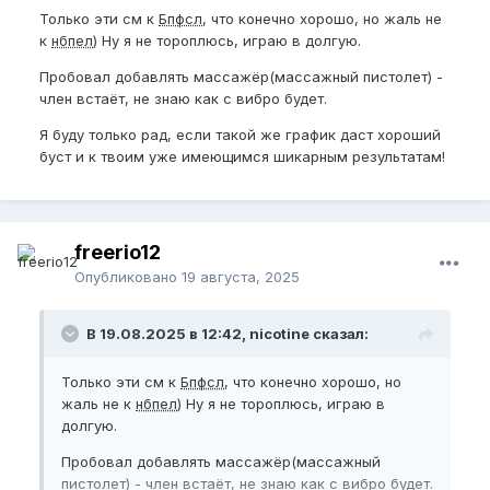
Только эти см к
Бпфсл
, что конечно хорошо, но жаль не
к
нбпел
) Ну я не тороплюсь, играю в долгую.
Пробовал добавлять массажёр(массажный пистолет) -
член встаёт, не знаю как с вибро будет.
Я буду только рад, если такой же график даст хороший
буст и к твоим уже имеющимся шикарным результатам!
freerio12
Опубликовано
19 августа, 2025
В 19.08.2025 в 12:42, nicotine сказал:
Только эти см к
Бпфсл
, что конечно хорошо, но
жаль не к
нбпел
) Ну я не тороплюсь, играю в
долгую.
Пробовал добавлять массажёр(массажный
пистолет) - член встаёт, не знаю как с вибро будет.