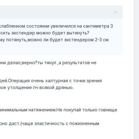
слабленном состоянии увеличился на сантиметра 3
носить экстендер можно будет вытянуть?
аму потянуть,можно ли будет экстендером 2-3 см
ни делал,верно?ты тянул ,а результатов не
дей.Операция очень халтурная с точки зрения
ное утолщение пч всякой дрянью.
с минимальным натяжением.Не покупай только говнище
рно даст.(чаще эластичность с пожизненным