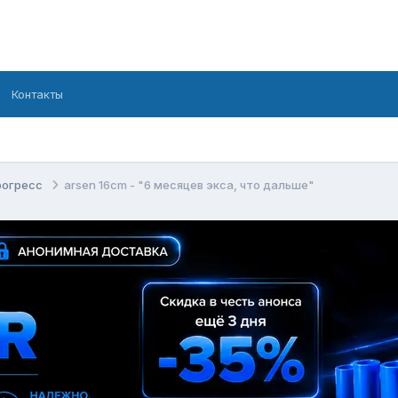
Контакты
рогресс
arsen 16cm - "6 месяцев экса, что дальше"