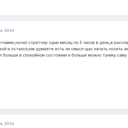
я, 2024
томию,носил стретчер один месяц по 5 часов в день,в рассла
акой и остался,как думаете есть ли смысл щас начать носить
тал больше в спокойном состоянии и больше можно тунику саму
я, 2024