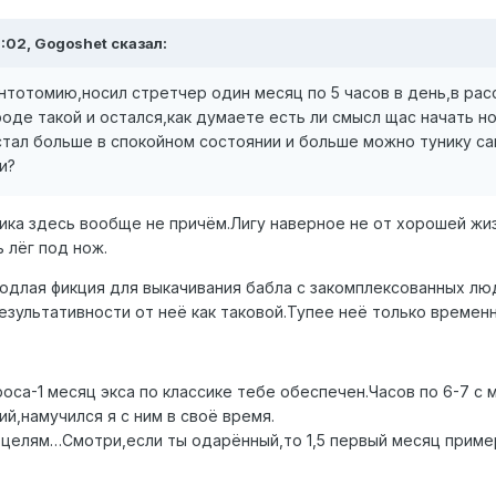
5:02, Gogoshet сказал:
тотомию,носил стретчер один месяц по 5 часов в день,в рас
роде такой и остался,как думаете есть ли смысл щас начать 
 стал больше в спокойном состоянии и больше можно тунику с
ии?
ика здесь вообще не причём.Лигу наверное не от хорошей жиз
 лёг под нож.
одлая фикция для выкачивания бабла с закомплексованных лю
езультативности от неё как таковой.Тупее неё только времен
роса-1 месяц экса по классике тебе обеспечен.Часов по 6-7 
й,намучился я с ним в своё время.
 целям…Смотри,если ты одарённый,то 1,5 первый месяц приме