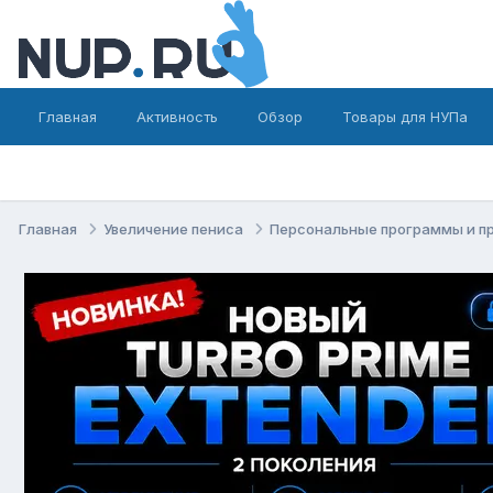
Главная
Активность
Обзор
Товары для НУПа
Главная
Увеличение пениса
Персональные программы и п