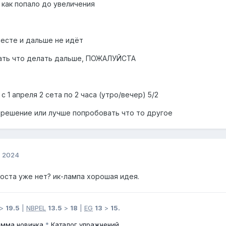
л как попало до увеличения
месте и дальше не идёт
ать что делать дальше, ПОЖАЛУЙСТА
 1 апреля 2 сета по 2 часа (утро/вечер) 5/2
 решение или лучше попробовать что то другое
, 2024
оста уже нет? ик-лампа хорошая идея.
>
19.5
|
NBPEL
13.5
>
18
|
EG
13
>
15.
амма новичка
*
Каталог упражнений