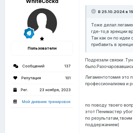
WhiteCockd
В 25.10.2024 в 1
Тоже делал легамен
где-то,в эрекции в
Так как он по идеи
прибавить в эрекц
Пользователи
Подрезали связки .Тун
Сообщений
137
было.Разочаровавшись
Лигаментотомия это п
Репутация
101
профессионализма и р
Рег.
23 ноября, 2023
Мой дневник тренировок
по поводу твоего воп
этот Пенимастер убоги
по результатам,твоим
поддержанием)