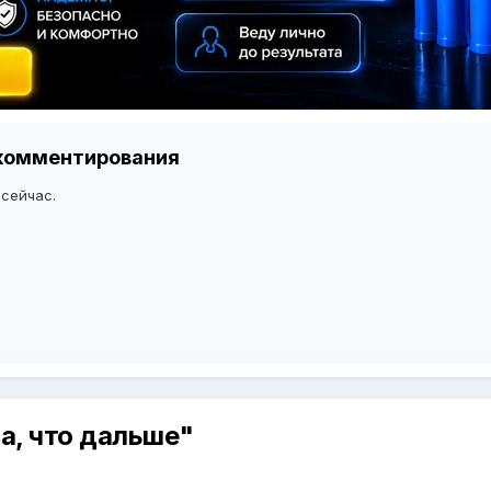
я комментирования
 сейчас.
са, что дальше"