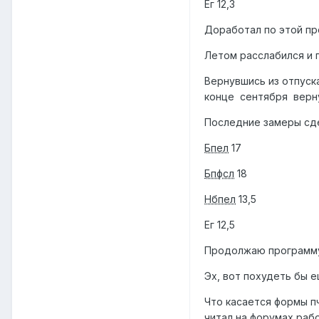
Ег 12,3
Доработал по этой про
Летом расслабился и п
Вернувшись из отпуска
конце сентября верн
Последние замеры сд
Бпел
17
Бпфсл
18
Нбпел
13,5
Ег 12,5
Продолжаю программу 
Эх, вот похудеть бы 
Что касается формы пч
читал на форумах,раб