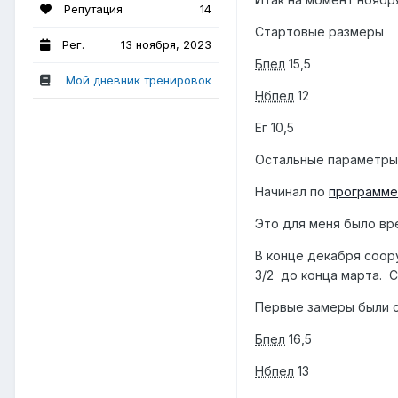
Репутация
14
Стартовые размеры
Рег.
13 ноября, 2023
Бпел
15,5
Мой дневник тренировок
Нбпел
12
Ег 10,5
Остальные параметры
Начинал по
программе
Это для меня было вре
В конце декабря соор
3/2 до конца марта. 
Первые замеры были с
Бпел
16,5
Нбпел
13