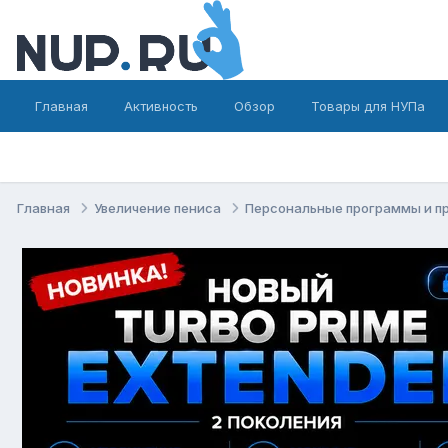
Главная
Активность
Обзор
Товары для НУПа
Главная
Увеличение пениса
Персональные программы и п