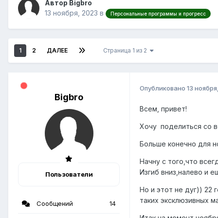
Автор Bigbro
13 ноября, 2023
в
Персональные программы и прогресс
1
2
ДАЛЕЕ
Страница 1 из 2
Опубликовано
13 ноября
Bigbro
Всем, привет!
Хочу поделиться со в
Больше конечно для н
Начну с того,что всег
Изгиб вниз,налево и е
Пользователи
Но и этот не дуг)) 22
таких эксклюзивных ма
Сообщений
14
Итак на момент ноября