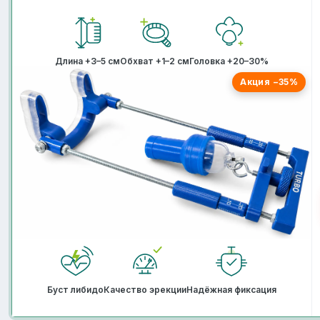
Длина +3–5 см
Обхват +1–2 см
Головка +20–30%
Акция −35%
Буст либидо
Качество эрекции
Надёжная фиксация