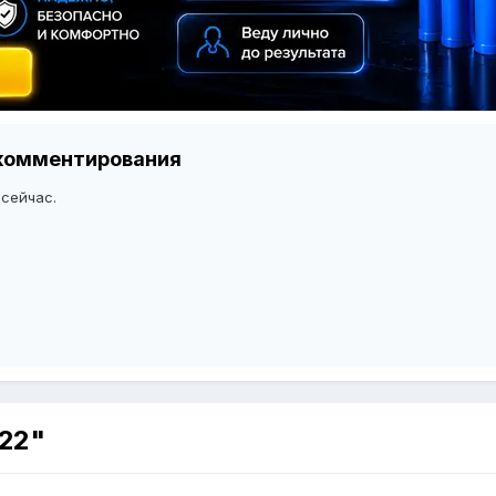
я комментирования
 сейчас.
022"