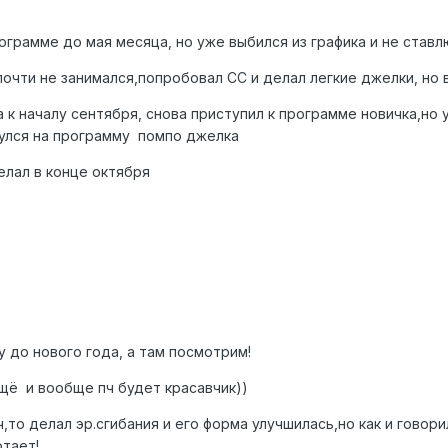
грамме до мая месяца, но уже выбился из графика и не ставлю
очти не занимался,попробовал СС и делал легкие джелки, но 
 к началу сентября, снова приступил к программе новичка,но 
улся на программу помпо джелка
елал в конце октября
до нового года, а там посмотрим!
ещё и вообще пч будет красавчик))
,то делал эр.сгибания и его форма улучшилась,но как и говори
отает!