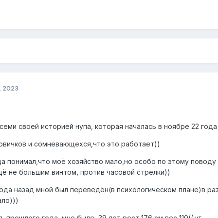
, 2023
семи своей историей нупа, которая началась в ноябре 22 года
овичков и сомневающехся,что это работает))
да понимал,что моё хозяйство мало,но особо по этому поводу
щё не большим винтом, против часовой стрелки)).
 года назад мной был переведён(в психологическом плане)в ра
ло)))
 прошлого года, мне было 39 лет рост 176 см вес 110(( кг