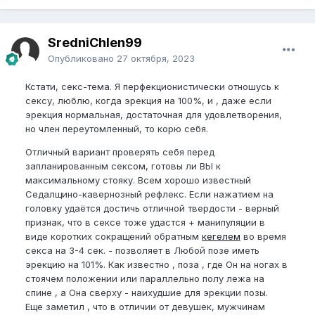
SredniChlen99
Опубликовано
27 октября, 2023
Кстати, секс-тема. Я перфекционистически отношусь к
сексу, люблю, когда эрекция на 100%, и , даже если
эрекция нормальная, достаточная для удовлетворения,
но член переутомленный, то корю себя.
Отличный вариант проверять себя перед
запланированным сексом, готовы ли ВЫ к
максимальному стояку. Всем хорошо известный
Седалщино-кавернозный рефлекс. Если нажатием на
головку удаётся достичь отличной твердости - верный
признак, что в сексе тоже удастся + манипуляции в
виде коротких сокращений обратным
кегелем
во время
секса на 3-4 сек. - позволяет в Любой позе иметь
эрекцию на 101%. Как известно , поза , где Он на ногах в
стоячем положении или параллельно полу лежа на
спине , а Она сверху - наихудшие для эрекции позы.
Еще заметил , что в отличии от девушек, мужчинам