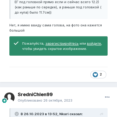
ЕГ под головкой прямо если и сейчас всего 12.2)
(как раньше по середке), а раньше под головкой (
до нупа) было 11.7см))
Нет, я имею ввиду сама голова, на фото она кажется
большой
Пожалуйста,
зарегистрируйтесь
или
войдите
,
чтобы увидеть скрытое изображение.
2
SredniChlen99
Опубликовано
26 октября, 2023
В 26.10.2023 в 13:52, Nkari сказал: