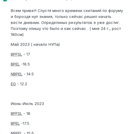
Всем привет! Спустя много времени скитаний по форуму
и бороздя нуп знания, только сейчас решил начать
вести дневник. Определнных результатов я уже достиг.
Поэтому опишу что было и как сейчас . ( мне 24 г., рост
180см)
Май 2023 ( начало НУПа)
BPFSL
- 17
BPEL
-16.5
NBPEL
- 14.5
EG
- 12.2
Июнь-Июль 2023
BPFSL
- 18
BPEL
-17.5
NBPEL
- 15.5