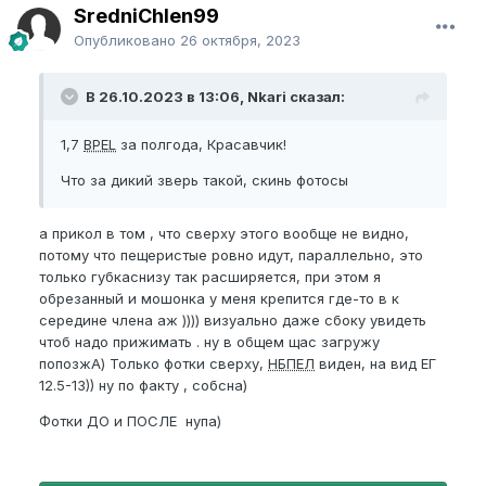
SredniChlen99
Опубликовано
26 октября, 2023
В 26.10.2023 в 13:06, Nkari сказал:
1,7
BPEL
за полгода, Красавчик!
Что за дикий зверь такой, скинь фотосы
а прикол в том , что сверху этого вообще не видно,
потому что пещеристые ровно идут, параллельно, это
только губкаснизу так расширяется, при этом я
обрезанный и мошонка у меня крепится где-то в к
середине члена аж )))) визуально даже сбоку увидеть
чтоб надо прижимать . ну в общем щас загружу
попозжА) Только фотки сверху,
НБПЕЛ
виден, на вид ЕГ
12.5-13)) ну по факту , собсна)
Фотки ДО и ПОСЛЕ нупа)