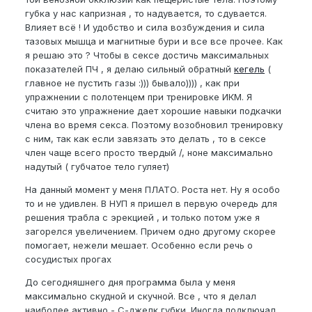
губка у нас капризная , то надувается, то сдувается.
Влияет всё ! И удобство и сила возбуждения и сила
тазовых мышца и магнитные бури и все все прочее. Как
я решаю это ? Чтобы в сексе достичь максимальных
показателей ПЧ , я делаю сильный обратный
кегель
(
главное не пустить газы :))) бывало)))) , как при
упражнении с полотенцем при тренировке ИКМ. Я
считаю это упражнение дает хорошие навыки подкачки
члена во время секса. Поэтому возобновил тренировку
с ним, так как если завязать это делать , то в сексе
член чаще всего просто твердый /, ноне максимально
надутый ( губчатое тело гуляет)
На данный момент у меня ПЛАТО. Роста нет. Ну я особо
то и не удивлен. В НУП я пришел в первую очередь для
решения трабла с эрекцией , и только потом уже я
загорелся увеличением. Причем одно другому скорее
помогает, нежели мешает. Особенно если речь о
сосудистых прогах
До сегодняшнего дня программа была у меня
максимально скудной и скучной. Все , что я делал
наиболее активно - С-джелк губки. Иногда подключал