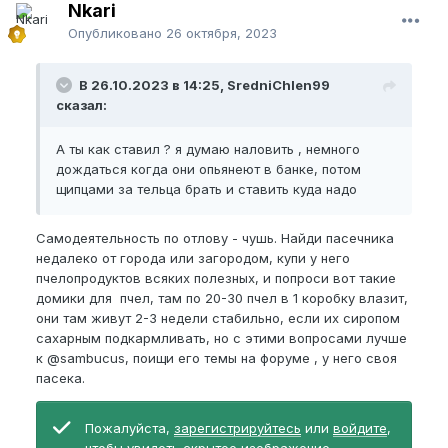
Nkari
Опубликовано
26 октября, 2023
В 26.10.2023 в 14:25, SredniChlen99
сказал:
А ты как ставил ? я думаю наловить , немного
дождаться когда они опьянеют в банке, потом
щипцами за тельца брать и ставить куда надо
Самодеятельность по отлову - чушь. Найди пасечника
недалеко от города или загородом, купи у него
пчелопродуктов всяких полезных, и попроси вот такие
домики для пчел, там по 20-30 пчел в 1 коробку влазит,
они там живут 2-3 недели стабильно, если их сиропом
сахарным подкармливать, но с этими вопросами лучше
к
@sambucus
, поищи его темы на форуме , у него своя
пасека.
Пожалуйста,
зарегистрируйтесь
или
войдите
,