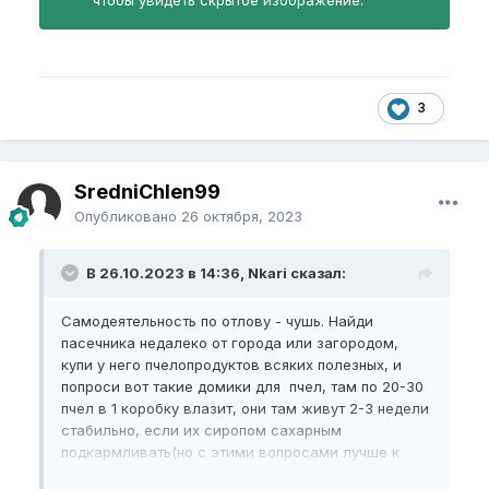
чтобы увидеть скрытое изображение.
3
SredniChlen99
Опубликовано
26 октября, 2023
В 26.10.2023 в 14:36, Nkari сказал:
Самодеятельность по отлову - чушь. Найди
пасечника недалеко от города или загородом,
купи у него пчелопродуктов всяких полезных, и
попроси вот такие домики для пчел, там по 20-30
пчел в 1 коробку влазит, они там живут 2-3 недели
стабильно, если их сиропом сахарным
подкармливать(но с этими вопросами лучше к
@sambucus
, поищи его темы на форуме по пчелам,