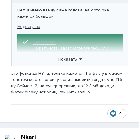
Нет, я имею ввиду сама голова, на фото она
кажется большой
Недоступно
Недоступно
Пожалуйста,
зарегистрируйтесь
или
войдите
, чтобы увидеть скрытое
Показать
изображение.
это фотка до НУПа, только кажется) По факту в самом
толстом месте головку если замерить тогда было 11.5)
ну Сейчас 12, на супер эрекции, до 12.3 мб доходит .
Фоток сюоку нет блин, как-нить залью
2
Nkari