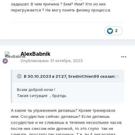
задышал. В чем причина ? Бкм? Икм? Кто из них
перегружается ? Не могу понять физику процесса.
2
AlexBabnik
Опубликовано
31 октября, 2023
В 30.10.2023 в 21:27, SredniChlen99 сказал:
Всем доброй ночи !
Такая ситуация , братцы.
А какие ты упражнения делаешь? Кроме тренировок
икм. Сосудистые сейчас делаешь? Если делаешь
сосудистые и не сливаешь в течение нескольких часов
после них сексом или дрочкой, то это глупо так не
сливать, простату так загонишь. Т.е. ты 4 дня подряд