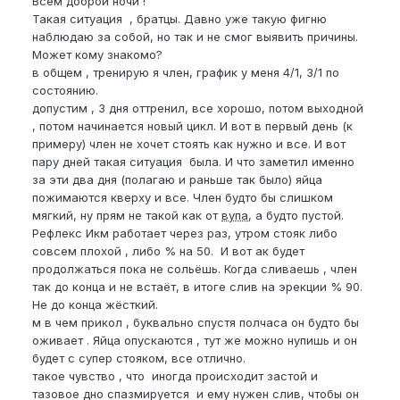
Всем доброй ночи !
Такая ситуация , братцы. Давно уже такую фигню
наблюдаю за собой, но так и не смог выявить причины.
Может кому знакомо?
в общем , тренирую я член, график у меня 4/1, 3/1 по
состоянию.
допустим , 3 дня оттренил, все хорошо, потом выходной
, потом начинается новый цикл. И вот в первый день (к
примеру) член не хочет стоять как нужно и все. И вот
пару дней такая ситуация была. И что заметил именно
за эти два дня (полагаю и раньше так было) яйца
пожимаются кверху и все. Член будто бы слишком
мягкий, ну прям не такой как от
вупа
, а будто пустой.
Рефлекс Икм работает через раз, утром стояк либо
совсем плохой , либо % на 50. И вот ак будет
продолжаться пока не сольёшь. Когда сливаешь , член
так до конца и не встаёт, в итоге слив на эрекции % 90.
Не до конца жёсткий.
м в чем прикол , буквально спустя полчаса он будто бы
оживает . Яйца опускаются , тут же можно нупишь и он
будет с супер стояком, все отлично.
такое чувство , что иногда происходит застой и
тазовое дно спазмируется и ему нужен слив, чтобы он