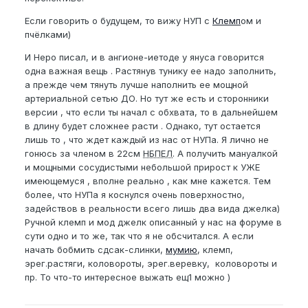
Если говорить о будущем, то вижу НУП с
Клемп
ом и
пчёлками)
И Неро писал, и в ангионе-иетоде у януса говорится
одна важная вещь . Растянув тунику ее надо заполнить,
а прежде чем тянуть лучше наполнить ее мощной
артериальной сетью ДО. Но тут же есть и сторонники
версии , что если ты начал с обхвата, то в дальнейшем
в длину будет сложнее расти . Однако, тут остается
лишь то , что ждет каждый из нас от НУПа. Я лично не
гонюсь за членом в 22см
НБПЕЛ
. А получить мануалкой
и мощными сосудистыми небольшой прирост к УЖЕ
имеющемуся , вполне реально , как мне кажется. Тем
более, что НУПа я коснулся очень поверхностно,
задействов в реальности всего лишь два вида джелка)
Ручной клемп и мод джелк описанный у нас на форуме в
сути одно и то же, так что я не обсчитался. А если
начать бобмить сдсак-слинки,
мумию
, клемп,
эрег.растяги, коловороты, эрег.веревку, коловороты и
пр. То что-то интересное выжать ещ1 можно )