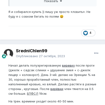
Показать
у него своя пасека.
Я и собирался купить )) пишу уж просто «ловить». Не
Пожалуйста,
зарегистрируйтесь
или
буду я с совком бегать по полям
😄
войдите
, чтобы увидеть скрытое
изображение.
4
SredniChlen99
Опубликовано
27 октября, 2023
Начал делать полуэрегированную
веревку
после проги
(джелк + садсак слинки + удушение змея + с-джелк
пещер + коловорот). День 3-ий. делаю на Эрекции % на
30, хорошо проработанный член, полностью
наполненный кровью, но вялый. Делаю растяги в разные
стороны , круговые. После
верёвки
член тянется на 0.5
см больше.
БПФСЛ
19см.
На трен. времени уходит около 40-50 мин.