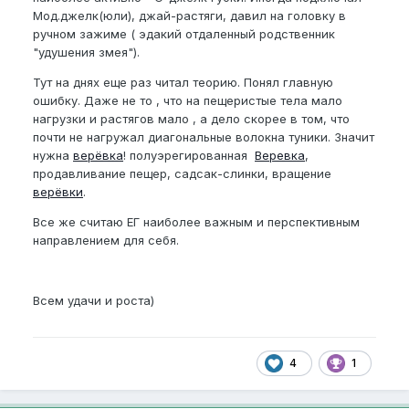
Мод.джелк(юли), джай-растяги, давил на головку в
ручном зажиме ( эдакий отдаленный родственник
"удушения змея").
Тут на днях еще раз читал теорию. Понял главную
ошибку. Даже не то , что на пещеристые тела мало
нагрузки и растягов мало , а дело скорее в том, что
почти не нагружал диагональные волокна туники. Значит
нужна
верёвка
! полуэрегированная
Веревка
,
продавливание пещер, садсак-слинки, вращение
верёвки
.
Все же считаю ЕГ наиболее важным и перспективным
направлением для себя.
Всем удачи и роста)
4
1