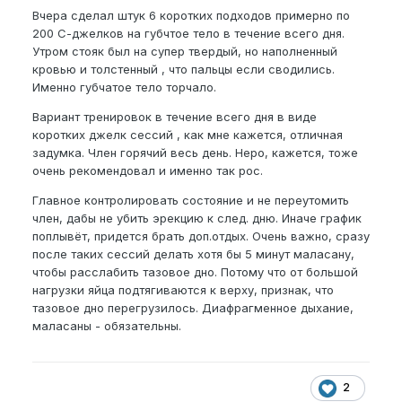
Вчера сделал штук 6 коротких подходов примерно по
200 С-джелков на губчтое тело в течение всего дня.
Утром стояк был на супер твердый, но наполненный
кровью и толстенный , что пальцы если сводились.
Именно губчатое тело торчало.
Вариант тренировок в течение всего дня в виде
коротких джелк сессий , как мне кажется, отличная
задумка. Член горячий весь день. Неро, кажется, тоже
очень рекомендовал и именно так рос.
Главное контролировать состояние и не переутомить
член, дабы не убить эрекцию к след. дню. Иначе график
поплывёт, придется брать доп.отдых. Очень важно, сразу
после таких сессий делать хотя бы 5 минут маласану,
чтобы расслабить тазовое дно. Потому что от большой
нагрузки яйца подтягиваются к верху, признак, что
тазовое дно перегрузилось. Диафрагменное дыхание,
маласаны - обязательны.
2