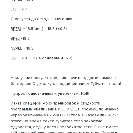
EG
- 12.7
С августа до сегодняшнего дня
BPFSL
- 18.5(авг.) - 18.8 (+0.3)
BPEL
-18.2
NBPEL
- 16.3
EG
- 12.9-13.1 ( в основании 15.3)
Наилучших результатов, как я считаю, достиг именно
благодаря С-джелку с продавливанием Губчатого тела!
Прирост однозначный и уверенный, Но!!!
Из-за специфик моих тренировок и скудности
программы увеличение и ЕГ и
БПЕЛ
произошло именно
через увеличение ГУБЧАТОГО тела. Я назову явный "-"
этого! Во время секса губчатое тело зачастую
сдувается, ведь у всех нас Губчатое тело ПЧ не имеет
той венозной окклюзии как пещеристые тела. Поэтому