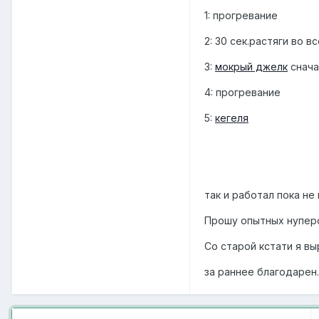
1: прогревание
2: 30 сек.растяги во в
3:
мокрый джелк
снача
4: прогревание
5:
кегеля
так и работал пока не
Прошу опытных нуперо
Cо старой кстати я вы
за раннее благодарен.