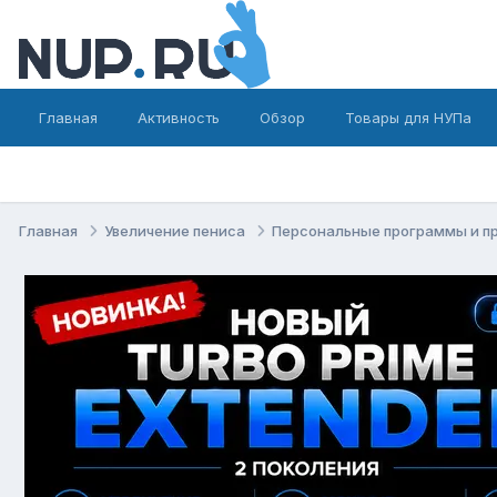
Главная
Активность
Обзор
Товары для НУПа
Главная
Увеличение пениса
Персональные программы и п