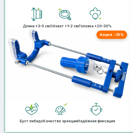
Длина +3–5 см
Обхват +1–2 см
Головка +20–30%
Акция −35%
Буст либидо
Качество эрекции
Надёжная фиксация