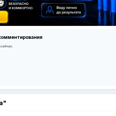
я комментирования
 сейчас.
а"