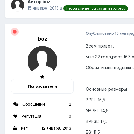
Автор boz
15 января, 2013
в
Персональные программы и прогресс
Опубликовано
15 января
boz
Всем привет,
мне 32 года,рост 167 
Oбраз жизни подвижн
Пользователи
Oсновные размеры:
BPEL: 15,5
Сообщений
2
NBPEL: 14,5
Репутация
0
BPFSL: 17,5
Рег.
12 января, 2013
EG: 11,5