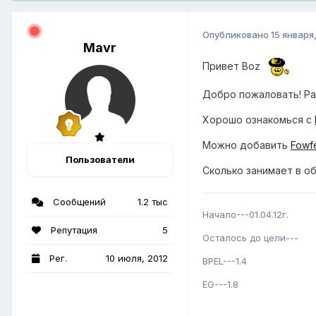
Опубликовано
15 января
Mavr
Привет Boz
Добро пожаловать! Ра
Хорошо ознакомься с
Можно добавить
Fowf
Пользователи
Сколько занимает в о
Сообщений
1.2 тыс
Начало---01.04.12г.
Репутация
5
Осталось до цели---
Рег.
10 июля, 2012
BPEL---1.4
EG---1.8