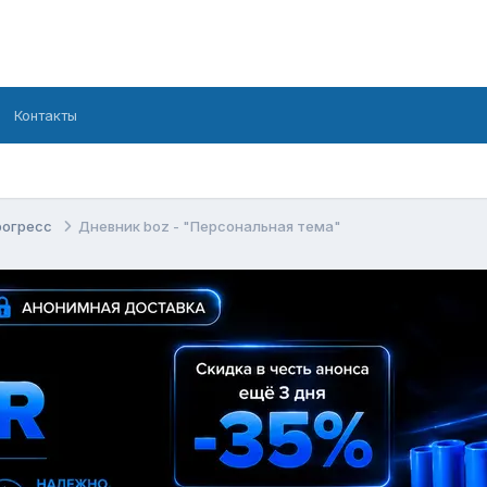
Контакты
рогресс
Дневник boz - "Персональная тема"