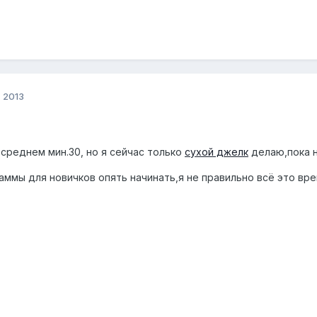
, 2013
 среднем мин.30, но я сейчас только
сухой джелк
делаю,пока н
аммы для новичков опять начинать,я не правильно всё это вр