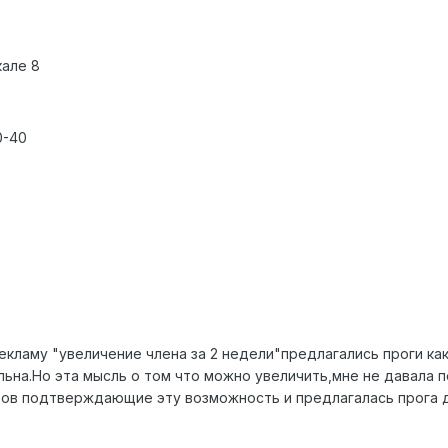
кале 8
0-40
екламу "увеличение члена за 2 недели"предлагались проги как
льна.Hо эта мысль о том что можно увеличить,мне не давала 
тов подтверждающие эту возможность и предлагалась прога д