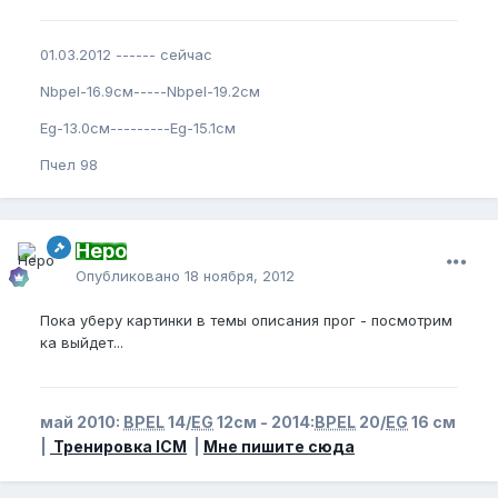
01.03.2012 ------ сейчас
Nbpel-16.9см-----Nbpel-19.2см
Eg-13.0см---------Eg-15.1см
Пчел 98
Неро
Опубликовано
18 ноября, 2012
Пока уберу картинки в темы описания прог - посмотрим
ка выйдет...
май 2010:
BPEL
14/
EG
12см - 2014:
BPEL
20/
EG
16 см
|
Тренировка ICM
|
Мне пишите сюда