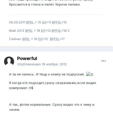
бросаются в глаза и палят. Короче палево.
09.09.2011
BPEL
= 15
EG
=11
BPFSL
=15
Май 2013
BPEL
= 18
EG
=13
BPFSL
=18.3
Сейчас
BPEL
= 16
EG
=12
BPFSL
=17
Powerful
Опубликовано
18 ноября, 2012
А ты не пались.. И тёщу к компу не подпускай..
Я когда кто подходит,сразу сворачиваю,если виден
компромат. H$
А так, фотки нормальные. Сразу видно что к чему и
зачем.