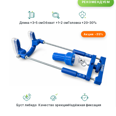
РЕКОМЕНДУЕМ
Длина +3–5 см
Обхват +1–2 см
Головка +20–30%
Акция −35%
Буст либидо
Качество эрекции
Надёжная фиксация