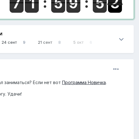
И
24 сент
9
21 сент
8
5 окт
6
ал заниматься? Если нет вот
Программа Новичка
.
гу. Удачи!