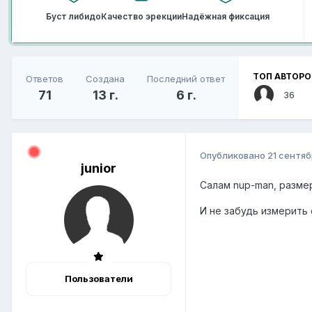
Буст либидо
Качество эрекции
Надёжная фиксация
ТОП АВТОРО
Ответов
Создана
Последний ответ
71
13 г.
6 г.
36
Опубликовано
21 сентяб
junior
Салам nup-man, разме
И не забудь измерить
Пользователи