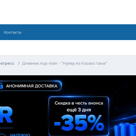
Контакты
рогресс
Дневник nup-man - "Нупер из Казахстана"