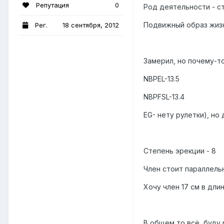
Репутация
0
Род деятельности - с
Подвижный образ жиз
Рег.
18 сентября, 2012
Замерил, но почему-т
NBPEL-13.5
NBPFSL-13.4
EG- нету рулетки), но
Степень эрекции - 8
Член стоит параллель
Хочу член 17 см в длин
В общем то всё, буду