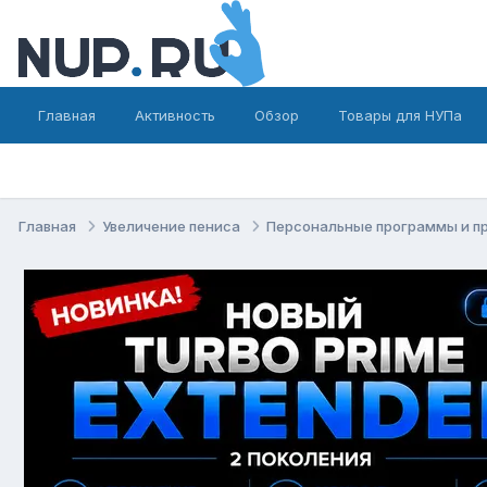
Главная
Активность
Обзор
Товары для НУПа
Главная
Увеличение пениса
Персональные программы и п