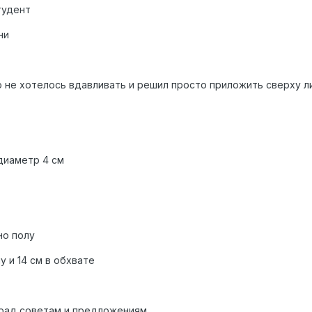
тудент
ни
о не хотелось вдавливать и решил просто приложить сверху л
 диаметр 4 см
но полу
у и 14 см в обхвате
 рад советам и предложениям