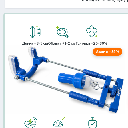
Длина +3–5 см
Обхват +1–2 см
Головка +20–30%
Акция −35%