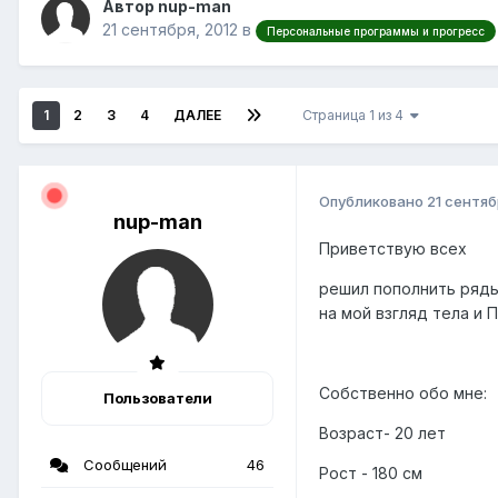
Автор nup-man
21 сентября, 2012
в
Персональные программы и прогресс
1
2
3
4
ДАЛЕЕ
Страница 1 из 4
Опубликовано
21 сентяб
nup-man
Приветствую всех
решил пополнить ряды,
на мой взгляд тела и 
Собственно обо мне:
Пользователи
Возраст- 20 лет
Сообщений
46
Рост - 180 см