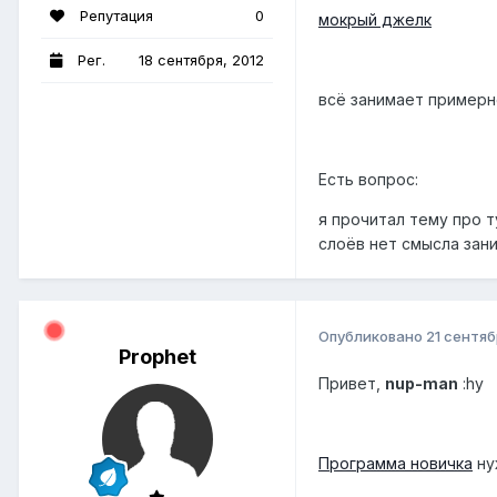
Репутация
0
мокрый джелк
Рег.
18 сентября, 2012
всё занимает примерн
Есть вопрос:
я прочитал тему про т
слоёв нет смысла зан
Опубликовано
21 сентяб
Prophet
Привет,
nup-man
:hy
Программа новичка
ну