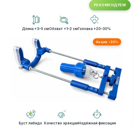
РЕКОМЕНДУЕМ
Длина +3–5 см
Обхват +1–2 см
Головка +20–30%
Акция −35%
Буст либидо
Качество эрекции
Надёжная фиксация