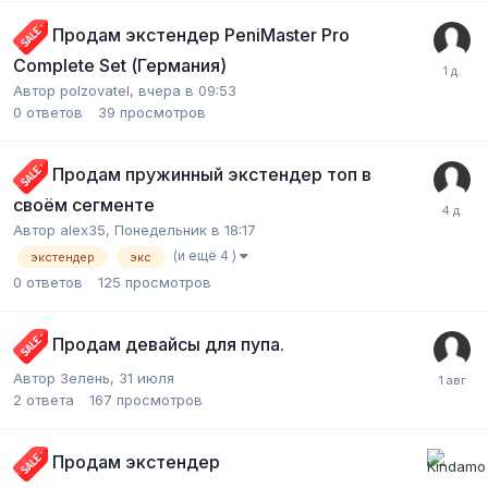
Продам экстендер PeniMaster Pro
Complete Set (Германия)
Автор polzovatel,
вчера в 09:53
0
ответов
39
просмотров
Продам пружинный экстендер топ в
своём сегменте
Автор alex35,
Понедельник в 18:17
(и ещё 4 )
экстендер
экс
0
ответов
125
просмотров
Продам девайсы для пупа.
Автор Зелень,
31 июля
2
ответа
167
просмотров
Продам экстендер