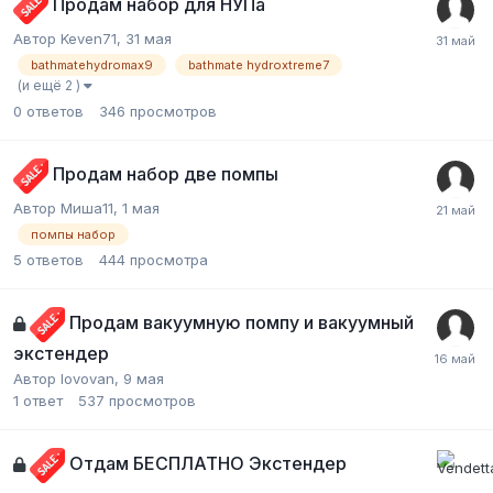
Продам набор для НУПа
Автор Keven71,
31 мая
bathmatehydromax9
bathmate hydroxtreme7
(и ещё 2 )
0
ответов
346
просмотров
Продам набор две помпы
Автор Миша11,
1 мая
помпы набор
5
ответов
444
просмотра
Продам вакуумную помпу и вакуумный
экстендер
Автор lovovan,
9 мая
1
ответ
537
просмотров
Отдам БЕСПЛАТНО Экстендер