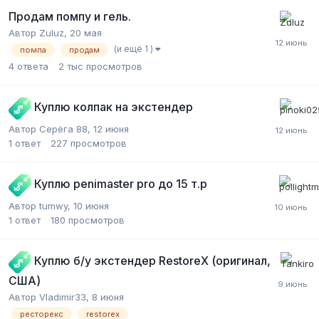
Продам помпу и гель.
Автор Zuluz,
20 мая
(и ещё 1 )
помпа
продам
4
ответа
2 тыс
просмотров
Куплю колпак на экстендер
Автор Серёга 88,
12 июня
1
ответ
227
просмотров
Куплю penimaster pro до 15 т.р
Автор tumwy,
10 июня
1
ответ
180
просмотров
Куплю б/у экстендер RestoreX (оригинал,
США)
Автор Vladimir33,
8 июня
ресторекс
restorex