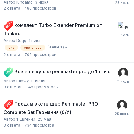
Автор Kindamo,
3 июня
2
ответа
480
просмотров
комплект Turbo Extender Premium от
Tankiro
Автор Ddqq,
15 июня
(и ещё 1 )
экс
экстендер
2
ответа
709
просмотров
Всё ещё куплю penimaster pro до 15 тыс.
Автор tumwy,
11 июля
0
ответов
148
просмотров
Продам экстендер Penimaster PRO
Complete Set Германия (б/У)
Автор 1-Евгений,
25 мая
3
ответа
734
просмотра