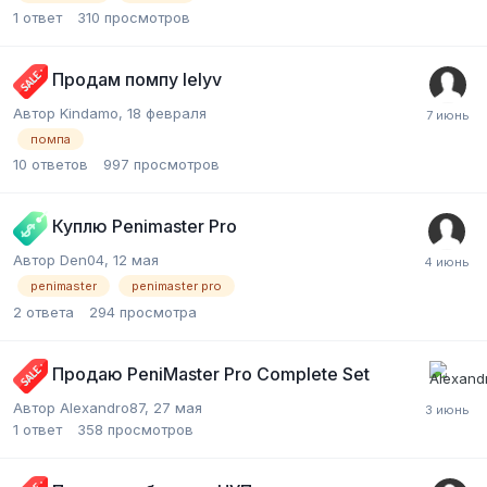
1
ответ
310
просмотров
Продам помпу lelyv
Автор Kindamo,
18 февраля
помпа
10
ответов
997
просмотров
Куплю Penimaster Pro
Автор Den04,
12 мая
penimaster
penimaster pro
2
ответа
294
просмотра
Продаю PeniMaster Pro Complete Set
Автор Alexandro87,
27 мая
1
ответ
358
просмотров