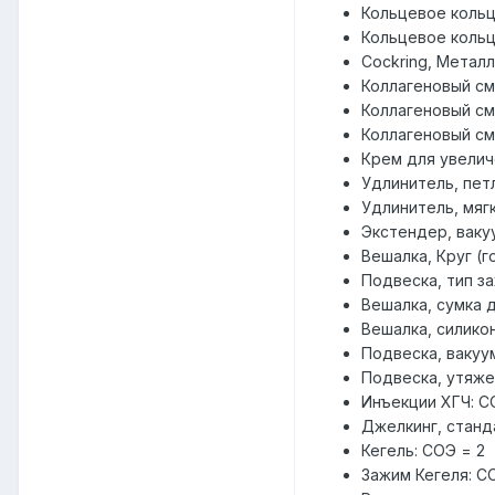
Кольцевое кольц
Кольцевое кольц
Cockring, Металл
Коллагеновый см
Коллагеновый см
Коллагеновый см
Крем для увелич
Удлинитель, пет
Удлинитель, мягк
Экстендер, ваку
Вешалка, Круг (г
Подвеска, тип за
Вешалка, сумка д
Вешалка, силикон
Подвеска, вакуу
Подвеска, утяже
Инъекции ХГЧ: С
Джелкинг, станд
Кегель: СОЭ = 2
Зажим Кегеля: С