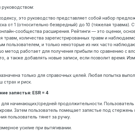
м руководством:
одексу, это руководство представляет собой набор предлож
ска от 1 (относительно безвредный) до 10 (тяжелая травма).
онлайн-сообщества расширения. Рейтинги — это оценки, осно
я травм, количества зарегистрированных травм и наблюдаемо
м пользователем, и только некоторые из них часто наблюдаю
шо метод работает для получения прибыли по сравнению с вл
о, а также добавлять новые записи, если позволит время. И
азначена только для справочных целей. Любая попытка выпол
 страх и риск.
ие запястья: ESR = 4
 для начинающих/средней продолжительности. Пользователь 
 крови. Затем пользователь помещает запястье под стержень 
ия пользователь тянет за ручку.
змерное усилие при вытягивании.