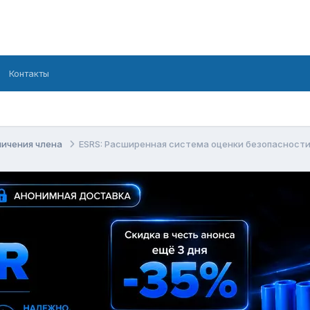
Контакты
личения члена
ESRS: Расширенная система оценки безопасност