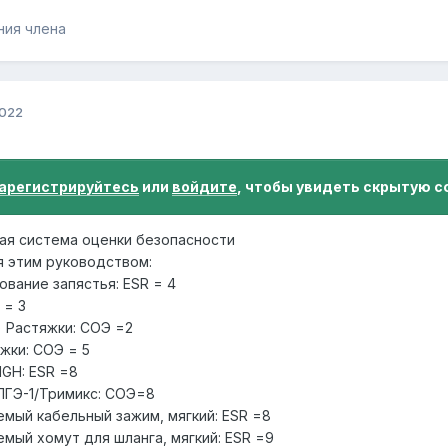
ния члена
2022
арегистрируйтесь
или
войдите
, чтобы увидеть скрытую с
ая система оценки безопасности
я этим руководством:
ование запястья: ESR = 4
 = 3
 Растяжки: СОЭ =2
жки: СОЭ = 5
HGH: ESR =8
ПГЭ-1/Тримикс: СОЭ=8
емый кабельный зажим, мягкий: ESR =8
емый хомут для шланга, мягкий: ESR =9