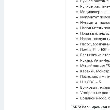
Ручное растяжен
Ручное растяжен
Модифицированн
Имплантат полов
Имплантат полов
Наполнитель пол
Приапизм, индуц
Насос, воздушны
Насос, воздушны
Помпа, Pria: ESR
Растяжка из сто
Рукава, Анти-Чер
Мягкий зажим: E
Кабачки, Монстр
Подкожные жемч
ULI: СОЭ = 5
Волновая терапи
V-образные раст
Водяной насос, 
ESRS: Расширенная 