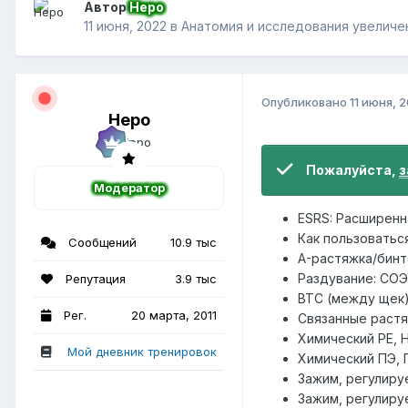
Автор
Неро
11 июня, 2022
в
Анатомия и исследования увеличе
Опубликовано
11 июня, 
Неро
Пожалуйста,
з
Модератор
ESRS: Расширенн
Как пользоватьс
Сообщений
10.9 тыс
A-растяжка/бинт
Раздувание: СОЭ
Репутация
3.9 тыс
BTC (между щек)
Рег.
20 марта, 2011
Связанные растя
Химический PE, 
Мой дневник тренировок
Химический ПЭ, 
Зажим, регулиру
Зажим, регулиру