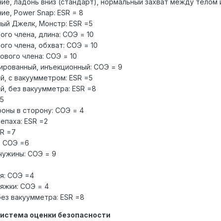
ие, ладонь вниз (стандарт), нормальный захват между телом и
ие, Power Snap: ESR = 8
ый Джелк, Монстр: ESR =5
ого члена, длина: СОЭ = 10
ого члена, обхват: СОЭ = 10
ового члена: СОЭ = 10
ированный, инъекционный: СОЭ = 9
й, с вакуумметром: ESR =5
й, без вакуумметра: ESR =8
=5
роны в сторону: СОЭ = 4
епаха: ESR =2
SR =7
: СОЭ =6
ужины: СОЭ = 9
я: СОЭ =4
яжки: СОЭ = 4
без вакуумметра: ESR =8
система оценки безопасности