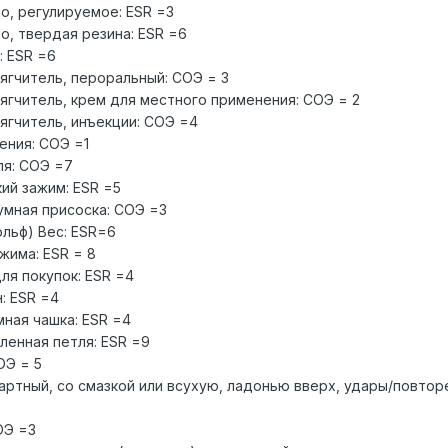
о, регулируемое: ESR =3
о, твердая резина: ESR =6
: ESR =6
ягчитель, пероральный: СОЭ = 3
ягчитель, крем для местного применения: СОЭ = 2
ягчитель, инъекции: СОЭ =4
ения: СОЭ =1
ля: СОЭ =7
ий зажим: ESR =5
умная присоска: СОЭ =3
ольф) Вес: ESR=6
жима: ESR = 8
ля покупок: ESR =4
: ESR =4
мная чашка: ESR =4
ленная петля: ESR =9
ОЭ = 5
артный, со смазкой или всухую, ладонью вверх, удары/повтор
ОЭ =3