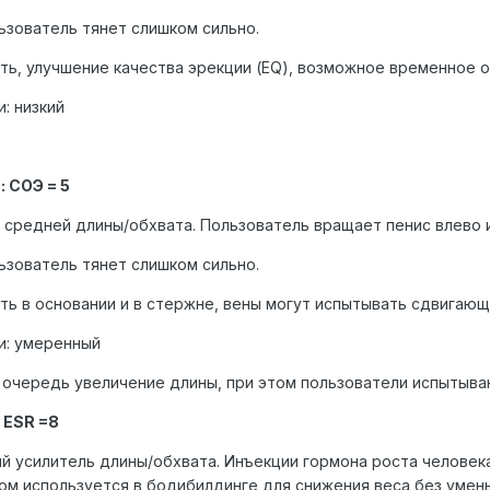
ьзователь тянет слишком сильно.
ть, улучшение качества эрекции (EQ), возможное временное 
: низкий
 СОЭ = 5
 средней длины/обхвата. Пользователь вращает пенис влево ил
ьзователь тянет слишком сильно.
ь в основании и в стержне, вены могут испытывать сдвигающи
и: умеренный
 очередь увеличение длины, при этом пользователи испытыва
 ESR =8
й усилитель длины/обхвата. Инъекции гормона роста человек
ном используется в бодибилдинге для снижения веса без уме