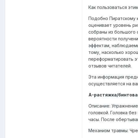
Как пользоваться эти
Подобно Пиратскому к
оценивает уровень ри
собраны из большого 
вероятности получени
эффектам, наблюдаемы
тому, насколько хоро
переформатировать эт
отзывов читателей.
Эта информация предн
осуществляется на ваш
A-растяжка/бинтован
Описание: Упражнение
головкой. Головка без
часы. После обертыван
Механизм травмы: Чре