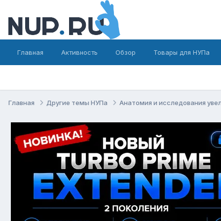
Главная
Активность
Обзор
Товары для НУПа
Главная
Другие темы НУПа
Анатомия и исследования уве