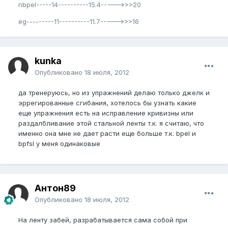
nbpel-----14----------15.4----->>>20
eg---------11----------11.7----->>>16
kunka
Опубликовано
18 июля, 2012
да тренеруюсь, но из упражнений делаю только джелк и
эррегированные сгибания, хотелось бы узнать какие
еще упражнения есть на исправление кривизны или
раздалбливание этой стальной ленты т.к. я считаю, что
именно она мне не дает расти еще больше т.к. bpel и
bpfsl у меня одинаковые
Антон89
Опубликовано
18 июля, 2012
На ленту забей, разрабатывается сама собой при