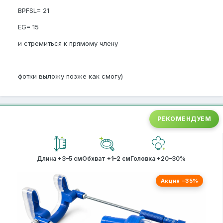
BPFSL= 21
EG= 15
и стремиться к прямому члену
фотки выложу позже как смогу)
РЕКОМЕНДУЕМ
Длина +3–5 см
Обхват +1–2 см
Головка +20–30%
Акция −35%