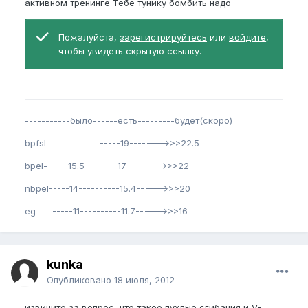
активном тренинге Тебе тунику бомбить надо
Пожалуйста,
зарегистрируйтесь
или
войдите
,
чтобы увидеть скрытую ссылку.
-----------было------есть---------будет(скоро)
bpfsl------------------19------->>>22.5
bpel------15.5--------17------->>>22
nbpel-----14----------15.4----->>>20
eg---------11----------11.7----->>>16
kunka
Опубликовано
18 июля, 2012
извините за вопрос, что такое пухлые сгибания и V-