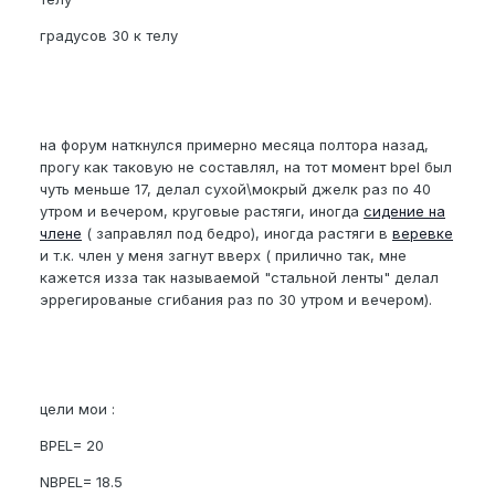
градусов 30 к телу
на форум наткнулся примерно месяца полтора назад,
прогу как таковую не составлял, на тот момент bpel был
чуть меньше 17, делал сухой\мокрый джелк раз по 40
утром и вечером, круговые растяги, иногда
сидение на
члене
( заправлял под бедро), иногда растяги в
веревке
и т.к. член у меня загнут вверх ( прилично так, мне
кажется изза так называемой "стальной ленты" делал
эррегированые сгибания раз по 30 утром и вечером).
цели мои :
BPEL= 20
NBPEL= 18.5