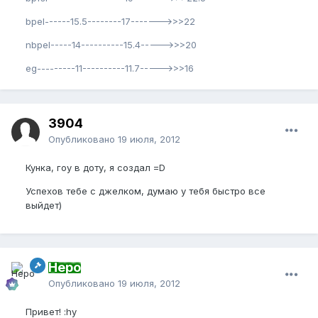
bpel------15.5--------17------->>>22
nbpel-----14----------15.4----->>>20
eg---------11----------11.7----->>>16
3904
Опубликовано
19 июля, 2012
Кунка, гоу в доту, я создал =D
Успехов тебе с джелком, думаю у тебя быстро все
выйдет)
Неро
Опубликовано
19 июля, 2012
Привет! :hy