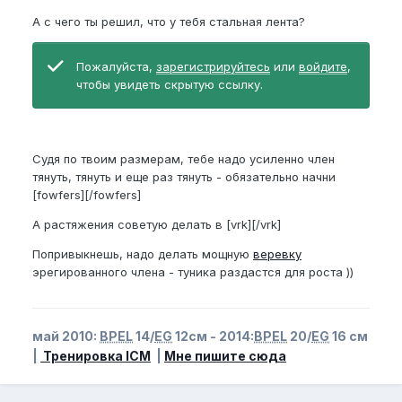
А с чего ты решил, что у тебя стальная лента?
Пожалуйста,
зарегистрируйтесь
или
войдите
,
чтобы увидеть скрытую ссылку.
Судя по твоим размерам, тебе надо усиленно член
тянуть, тянуть и еще раз тянуть - обязательно начни
[fowfers][/fowfers]
А растяжения советую делать в [vrk][/vrk]
Попривыкнешь, надо делать мощную
веревку
эрегированного члена - туника раздастся для роста ))
май 2010:
BPEL
14/
EG
12см - 2014:
BPEL
20/
EG
16 см
|
Тренировка ICM
|
Мне пишите сюда