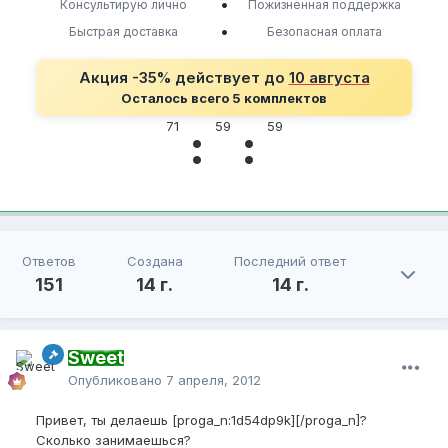
•
Консультирую лично
Пожизненная поддержка
•
Быстрая доставка
Безопасная оплата
Акция -35% действует до
10 августа
Осталось всего 5 комплектов
71
59
59
Ответов
Создана
Последний ответ
151
14 г.
14 г.
Sweet
Опубликовано
7 апреля, 2012
Привет, ты делаешь [proga_n:1d54dp9k][/proga_n]?
Сколько занимаешься?