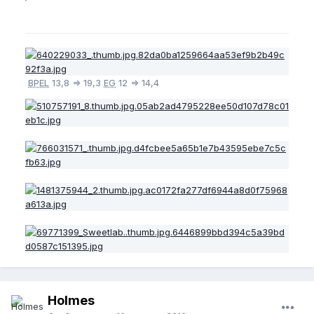
BPEL
13,8 => 19,3
EG
12 => 14,4
Holmes