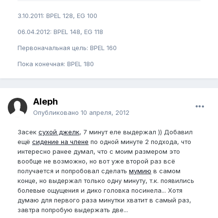
3.10.2011: BPEL 128, EG 100
06.04.2012: BPEL 148, EG 118
Первоначальная цель: BPEL 160
Пока конечная: BPEL 180
Aleph
Опубликовано
10 апреля, 2012
Засек
сухой джелк
, 7 минут еле выдержал )) Добавил
ещё
сидение на члене
по одной минуте 2 подхода, что
интересно ранее думал, что с моим размером это
вообще не возможно, но вот уже второй раз всё
получается и попробовал сделать
мумию
в самом
конце, но выдержал только одну минуту, т.к. появились
болевые ощущения и дико головка посинела... Хотя
думаю для первого раза минутки хватит в самый раз,
завтра попробую выдержать две...