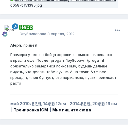
Неро
Опубликовано
8 апреля, 2012
Aleph
, привет!
Размеры у твоего бойца хорошие - сможешь неплохо
вырасти еще. После [proga_n:1ey8coaw][/proga_n]
обязательно замеряйся по-новому, будешь дальше
видеть, что делать тебе лучше. А на точки &** все
проходят, член бунтует, это нормально, пусть привыкает
расти
май 2010:
BPEL
14/
EG
12см - 2014:
BPEL
20/
EG
16 см
|
Тренировка ICM
|
Мне пишите сюда