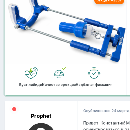
Акция −35%
Буст либидо
Качество эрекции
Надёжная фиксация
Опубликовано
24 марта,
Prophet
Привет, Константин! М
ориентироваться в дал