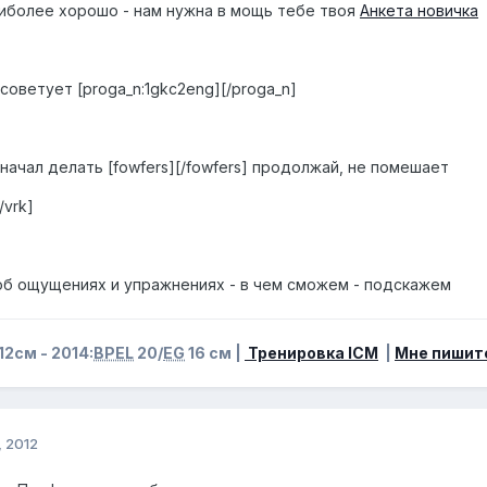
иболее хорошо - нам нужна в мощь тебе твоя
Анкета новичка
советует [proga_n:1gkc2eng][/proga_n]
ачал делать [fowfers][/fowfers] продолжай, не помешает
/vrk]
б ощущениях и упражнениях - в чем сможем - подскажем
12см - 2014:
BPEL
20/
EG
16 см |
Тренировка ICM
|
Мне пишит
 2012