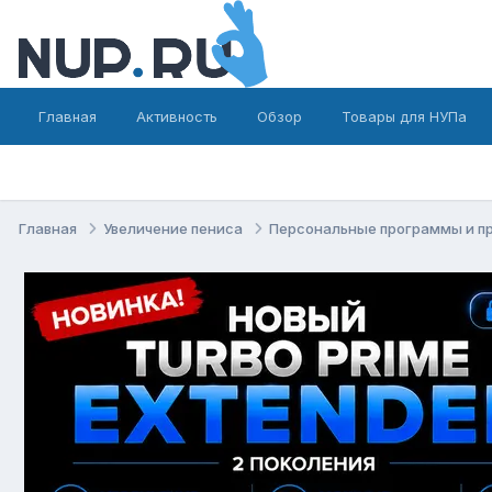
Главная
Активность
Обзор
Товары для НУПа
Главная
Увеличение пениса
Персональные программы и п