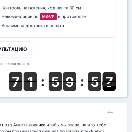
Контроль натяжения, ход винта 30 см
Рекомендации по
и протоколам
MGVP
Анонимная доставка и оплата
УЛЬТАЦИЮ
зопасная оплата
от это
Анкета новичка
чтобы мы знали, на что тебе
о бы позаниматься сначала по [proga_n:1y7fuebc]