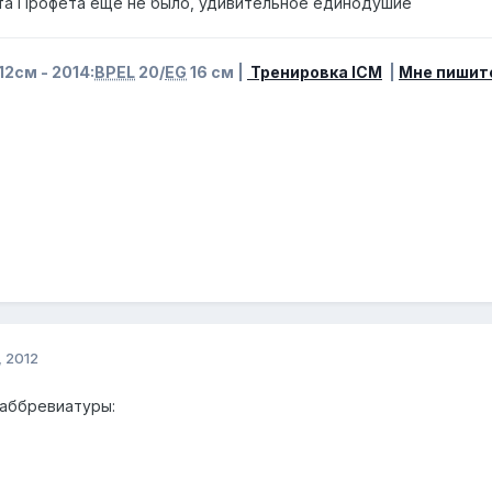
ета Профета еще не было, удивительное единодушие
12см - 2014:
BPEL
20/
EG
16 см |
Тренировка ICM
|
Мне пишит
 2012
 аббревиатуры: