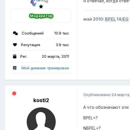
Я отвечал, когда отв
Модератор
май 2010:
BPEL
14/
EG
Сообщений
10.9 тыс
Репутация
3.9 тыс
Рег.
20 марта, 2011
Мой дневник тренировок
Опубликовано
24 марта,
kosti2
А что обозначают эти
BPEL=?
NBPEL=?