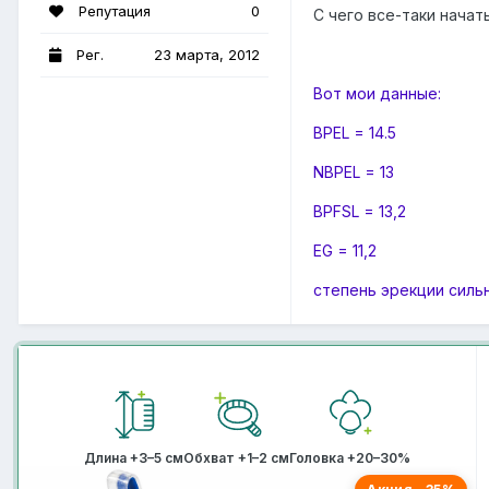
Репутация
0
С чего все-таки начат
Рег.
23 марта, 2012
Вот мои данные:
BPEL = 14.5
NBPEL = 13
BPFSL = 13,2
EG = 11,2
степень эрекции силь
Длина +3–5 см
Обхват +1–2 см
Головка +20–30%