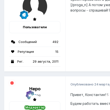
[/proga_n] А потом уж
вопросы - спрашивай!
Пользователи
Сообщений
492
Репутация
15
Рег.
29 августа, 2011
Опубликовано
24 марта,
Неро
Привет, Константин! !::
Будем работать вместе
Модератор