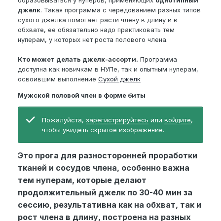
образовываться у нуперов, применяющих
однотипный
джелк
. Такая программа с чередованием разных типов
сухого джелка помогает расти члену в длину и в
обхвате, ее обязательно надо практиковать тем
нуперам, у которых нет роста полового члена.
Кто может делать джелк-ассорти.
Программа
доступна как новичкам в НУПе, так и опытным нуперам,
освоившим выполнение
Сухой джелк
Мужской половой член в форме биты
Пожалуйста,
зарегистрируйтесь
или
войдите
,
чтобы увидеть скрытое изображение.
Это прога для разносторонней проработки
тканей и сосудов члена, особенно важна
тем нуперам, которые делают
продолжительный джелк по 30-40 мин за
сессию, результативна как на обхват, так и
рост члена в длину, построена на разных