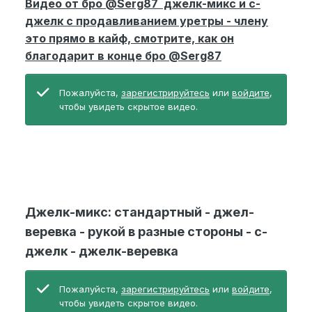
Видео от бро
@Serg87
джелк-микс и с-
джелк с продавливанием уретры - члену
это прямо в кайф, смотрите, как он
благодарит в конце бро
@Serg87
Пожалуйста,
зарегистрируйтесь
или
войдите
,
чтобы увидеть скрытое видео.
Джелк-микс: стандартный - джел-
веревка - рукой в разные стороны - с-
джелк - джелк-веревка
Пожалуйста,
зарегистрируйтесь
или
войдите
,
чтобы увидеть скрытое видео.