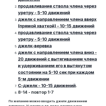
продавливание ствола члена через
уретру - 5-10 движений
джелк с направлением члена вверх
(прямой хваткой) - 10-15 движений
продавливание ствола члена через
уретру - 5-10 движений
джелк-веревка
джелк с направлением члена вниз -
20 движений c вытягиванием члена
и удерживанием его в вытянутом
состоянии на 5-10 сек при каждом
5-м движении
С-джелк - 10-15 движений
.
8-14 - повтор 1-7
По желанию можно вводить джелк движением
туловища, V-джелк и др. виды джелка и все