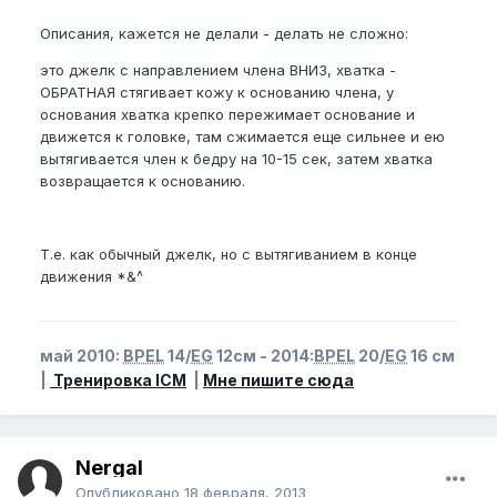
Описания, кажется не делали - делать не сложно:
это джелк с направлением члена ВНИЗ, хватка -
ОБРАТНАЯ стягивает кожу к основанию члена, у
основания хватка крепко пережимает основание и
движется к головке, там сжимается еще сильнее и ею
вытягивается член к бедру на 10-15 сек, затем хватка
возвращается к основанию.
Т.е. как обычный джелк, но с вытягиванием в конце
движения *&^
май 2010:
BPEL
14/
EG
12см - 2014:
BPEL
20/
EG
16 см
|
Тренировка ICM
|
Мне пишите сюда
Nergal
Опубликовано
18 февраля, 2013