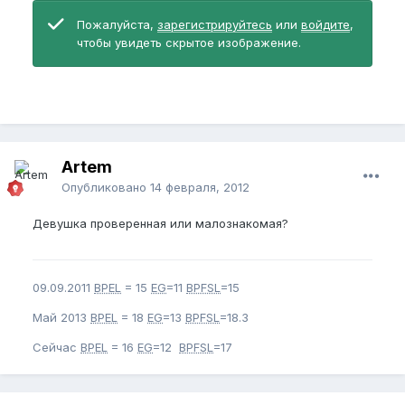
Пожалуйста,
зарегистрируйтесь
или
войдите
,
чтобы увидеть скрытое изображение.
Artem
Опубликовано
14 февраля, 2012
Девушка проверенная или малознакомая?
09.09.2011
BPEL
= 15
EG
=11
BPFSL
=15
Май 2013
BPEL
= 18
EG
=13
BPFSL
=18.3
Сейчас
BPEL
= 16
EG
=12
BPFSL
=17