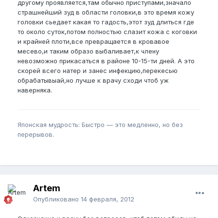
другому проявляется,там обычно приступами,значало
страшнейший зуд в области головки,в это время кожу
головки сьедает какая то гадость,этот зуд длиться где
то около суток,потом полностью слазит кожа с коговки
и крайней плоти,все превращается в кровавое
месево,и таким образо выбаливает,к члену
невозможно прикасаться в районе 10-15-ти дней. А это
скорей всего натер и занес инфекцию,перекесью
обрабатывыай,но лучше к врачу сходи чтоб уж
наверняка.
Японская мудрость: Быстро — это медленно, но без
перерывов.
Artem
Опубликовано
14 февраля, 2012