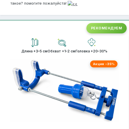
такое? помогите пожалуйста!
РЕКОМЕНДУЕМ
Длина +3–5 см
Обхват +1–2 см
Головка +20–30%
Акция −35%