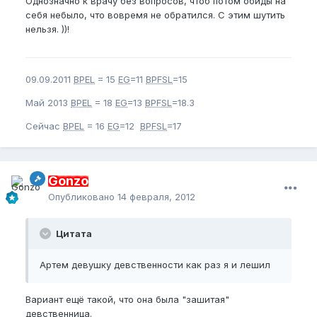
Однозначно к врачу без вопросов, чтоб потом обиды на
себя небыло, что вовремя не обратился. С этим шутить
нельзя. ))!
09.09.2011
BPEL
= 15
EG
=11
BPFSL
=15
Май 2013
BPEL
= 18
EG
=13
BPFSL
=18.3
Сейчас
BPEL
= 16
EG
=12
BPFSL
=17
Gonzo
Опубликовано
14 февраля, 2012
Цитата
Артем девушку девственности как раз я и лешил
Вариант ещё такой, что она была "зашитая"
девственница.