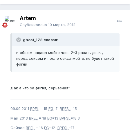
Artem
Опубликовано
10 марта, 2012
ghost_173 сказал:
в общем пацаны мойте член 2-3 раза в день ,
перед сексом и после секса мойте. не будет такой
фигни
Дак а что за фигня, серьёзная?
09.09.2011
BPEL
= 15
EG
=11
BPFSL
=15
Май 2013
BPEL
= 18
EG
=13
BPFSL
=18.3
Сейчас
BPEL
= 16
EG
=12
BPFSL
=17