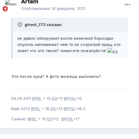
Artem
Опубликовано
14 февраля, 2012
ghost_173 сказал:
не давно обноружил возле венечной бороздки
опухоль напоминает чем то не созрелый прыщ. кто
знает что это такое? помогите пожалуйста!
Это после нупа? А фото можешь выложить?
09.09.2011
BPEL
= 15
EG
=11
BPFSL
=15
Май 2013
BPEL
= 18
EG
=13
BPFSL
=18.3
Сейчас
BPEL
= 16
EG
=12
BPFSL
=17