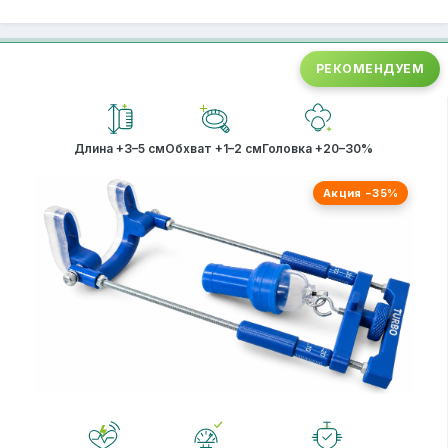
РЕКОМЕНДУЕМ
Длина +3–5 см
Обхват +1–2 см
Головка +20–30%
Акция −35%