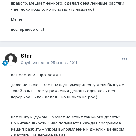
правого. мешает немного. сделал сеня ленивые растяги
- неплохо пошло, но поправлять надоело(
Meine
постараюсь спс!
Star
Опубликовано
25 июля, 2011
вот составил программы..
даже не знаю - все впихнуть умудрился. у меня был уже
такой опыт - все упражнения делал в один день без
перерыва - член болел - но нифига не рос(
Вот сижу и думаю - может не стоит так много делать?
По интенсивности 1 час получается каждая программа.
Решил разбить - утром выпрямление и джелк - вечером
- растяги. Не перемешивая.