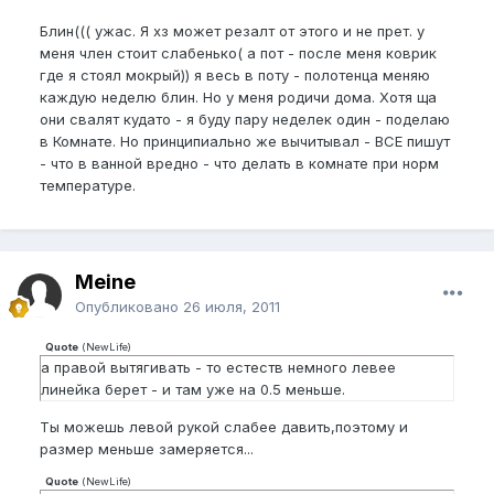
Блин((( ужас. Я хз может резалт от этого и не прет. у
меня член стоит слабенько( а пот - после меня коврик
где я стоял мокрый)) я весь в поту - полотенца меняю
каждую неделю блин. Но у меня родичи дома. Хотя ща
они свалят кудато - я буду пару неделек один - поделаю
в Комнате. Но принципиально же вычитывал - ВСЕ пишут
- что в ванной вредно - что делать в комнате при норм
температуре.
Meine
Опубликовано
26 июля, 2011
Quote
(
NewLife
)
а правой вытягивать - то естеств немного левее
линейка берет - и там уже на 0.5 меньше.
Ты можешь левой рукой слабее давить,поэтому и
размер меньше замеряется...
Quote
(
NewLife
)