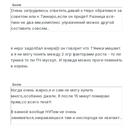
Quote
Очень затрудняюсь ответить,давай к Неро обратимся за
советом или к Танкиро,если он придёт! Разница всё-
таки не два мм,комплекс упражнений можно другой
составить совсем...
я неро задолбал вчера))) он говорит что ТУника мешает.
а я не могу понять между 2 огр факторами роста - то ли
туника то ли ПЧ мускул.. И правда можно проги поменять
в корень.
Quote
Когда очень жарко,я и сам не могу нупить
много,особенно джелк. Я после 15 минут помираю
прям,со всего течёт!
В ванной вообще НУПом не очень
заниматься,закрываешься там и кислорода не хватает...