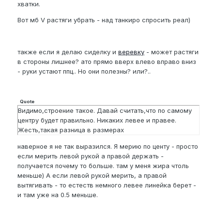
хватки.
Вот мб V растяги убрать - над танкиро спросить реал)
также если я делаю сиделку и
веревку
- может растяги
в стороны лишнее? ато прямо вверх влево вправо вниз
- руки устают ппц.. Но они полезны? или?..
Quote
Видимо,строение такое. Давай считать,что по самому
центру будет правильно. Никаких левее и правее.
Жесть,такая разница в размерах
наверное я не так выразился. Я мерию по центу - просто
если мерить левой рукой а правой держать -
получается почему то больше. там у меня жира чтоль
меньше) А если левой рукой мерить, а правой
вытягивать - то естеств немного левее линейка берет -
и там уже на 0.5 меньше.