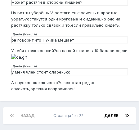
может растяги в стороны лишнее?
Ну вот ты уберёшь V-растяги,ещё хочешь и простые
убрать?останутся одни круговые и сидение,но оно на
растяжку только связок,и то,если правильно сидеть.
Quote
(
NewLife
)
он говорит что ТУника мешает
У тебя стояк крепкий?по нашей шкале в 10 баллов оцени
Quote
(
NewLife
)
у меня член стоит слабенько
А спускаешь как часто?я как стал редко
спускать,эрекция поправилась!
НАЗАД
Страница 1 из 22
ДАЛЕЕ