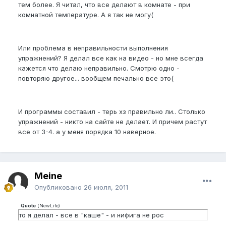
тем более. Я читал, что все делают в комнате - при
комнатной температуре. А я так не могу(
Или проблема в неправильности выполнения
упражнений? Я делал все как на видео - но мне всегда
кажется что делаю неправильно. Смотрю одно -
повторяю другое... вообщем печально все это(
И программы составил - терь хз правильно ли.. Столько
упражнений - никто на сайте не делает. И причем растут
все от 3-4. а у меня порядка 10 наверное.
Meine
Опубликовано
26 июля, 2011
Quote
(
NewLife
)
то я делал - все в "каше" - и нифига не рос