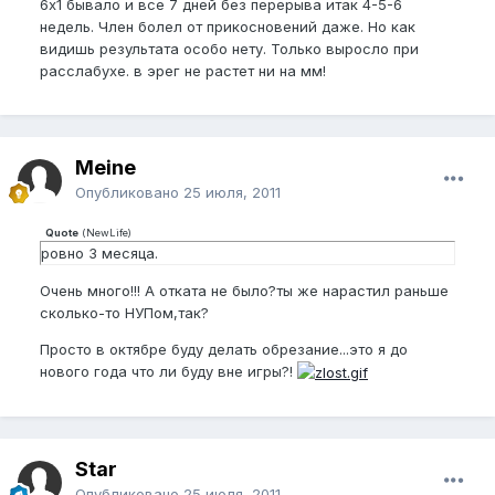
6x1 бывало и все 7 дней без перерыва итак 4-5-6
недель. Член болел от прикосновений даже. Но как
видишь результата особо нету. Только выросло при
расслабухе. в эрег не растет ни на мм!
Meine
Опубликовано
25 июля, 2011
Quote
(
NewLife
)
ровно 3 месяца.
Очень много!!! А отката не было?ты же нарастил раньше
сколько-то НУПом,так?
Просто в октябре буду делать обрезание...это я до
нового года что ли буду вне игры?!
Star
Опубликовано
25 июля, 2011