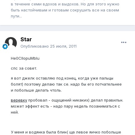
в течение семи вдохов и выдохов. Но для этого нужно
быть настойчивым и готовым сокрушить все на своем
пути...
Star
Опубликовано
25 июля, 2011
He0CIIopuMbIu
cпс за совет.
я вот джелк оставляю под конец, когда уже пальцы
болят) поэтому делаю так се. надо бы его потчательнее
и побольше делать чтоль.
веревку
пробовал - ощущений никаких) делал правильн.
может эффект есть - надо пару недель позаниматься с
ней.
У меня и водянка была блин( ща левое яичко побольше