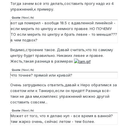
Тогда зачем всё это делать,составить прогу надо из 4
упражнений,к примеру.
Quote
(
NewLife
)
вот ща померил - вообще 18.5 с вдавленной линейкой -
если мерить по центру и немного правее. НО ПОЧЕМУ
ТО если мерить по центру и брать левее - то меньше???
в чем подвох?
Видимо,строение такое. Давай считать,что по самому
центру будет правильно. Никаких левее и правее.
Жесть,такая разница в размерах
Quote
(
NewLife
)
Что точнее? прямой или кривой?
Очень затрудняюсь ответить,давай к Неро обратимся за
советом или к Танкиро,если он придёт! Разница всё-
таки не два мм,комплекс упражнений можно другой
составить совсем...
Quote
(
NewLife
)
Может от того, что я делаю нуп - все время в ванной?
там жарко очень, сейчас летом - тем более.