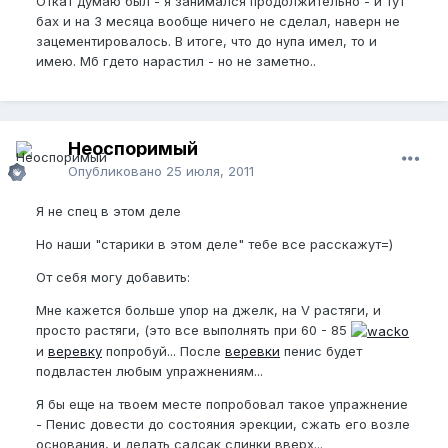
Откат думаю был - я занимался продолжительно - и тут
бах и на 3 месяца вообще ничего не сделал, наверн не
зацементировалось. В итоге, что до нупа имел, то и
имею. Мб гдето нарастил - но не заметно..
Неоспоримый
Опубликовано
25 июля, 2011
Я не спец в этом деле
Но наши "старики в этом деле" тебе все расскажут=)
От себя могу добавить:
Мне кажется больше упор на джелк, на V растяги, и
просто растяги, (это все выполнять при 60 - 85
и
веревку
попробуй... После
веревки
пенис будет
подвластен любым упражнениям...
Я бы еще на твоем месте попробовал такое упражнение
- Пенис довести до состояния эрекции, сжать его возле
основания, и делать садсак слинки вверх...