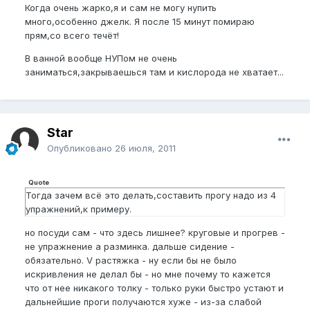
Когда очень жарко,я и сам не могу нупить
много,особенно джелк. Я после 15 минут помираю
прям,со всего течёт!
В ванной вообще НУПом не очень
заниматься,закрываешься там и кислорода не хватает...
Star
Опубликовано
26 июля, 2011
Quote
Тогда зачем всё это делать,составить прогу надо из 4
упражнений,к примеру.
но посуди сам - что здесь лишнее? круговые и прогрев -
не упражнение а разминка. дальше сидение -
обязательно. V растяжка - ну если бы не было
искривления не делал бы - но мне почему то кажется
что от нее никакого толку - только руки быстро устают и
дальнейшие проги получаются хуже - из-за слабой