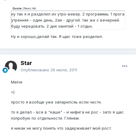
Quote
(
NewLife
)
ну так я и разделил их утро-вевер. 2 программы. 1 прога
утренняя - один день, 2ая - другой. так же с вечерней.
буду чередовать. 2 дня занятий - 1 отдых.
Ну и хорошо,делай так. Я щас тоже разделил.
Star
Опубликовано
26 июля, 2011
Meine
=)
просто я вообще уже запарилсяь если честн.
то я делал - все в "каше" - и нифига не рос - зато я щас
попробую по отдельности. Глянем.
я никак не могу понять что задерживает мой рост.