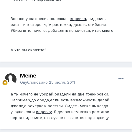
Все же упражнения полезны -
веревка
, сидение,
растяги в стороны, V растяжка, джелк, сгибания.
Убирать то нечего, добавлять не хочется, итак много.
А что вы скажите?
Meine
Опубликовано
25 июля, 2011
а ты ничего не убирай,раздели на две тренировки.
Например,до обеда,если есть возможность,делай
джелк,а вечерком растяги. Сидеть можешь когда
угодно,как и
веревку
. Я делаю немножко растягов
перед сидением,так лучше он тянется под задницу.