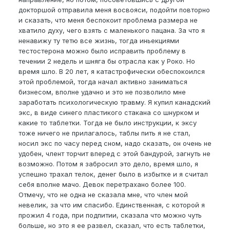
докторшой отправила меня восвояси, подойти повторно
и сказать, что меня беспокоит проблема размера не
хватило духу, чего взять с маленького пацана. За что я
ненавижу ту тетю все жизнь, тогда иньекциями
тестостерона можно было исправить проблему в
течении 2 недель и шняга бы отрасла как у Роко. Но
время шло. В 20 лет, я катастрофически обеспокоился
этой проблемой, тогда начал активно заниматься
бизнесом, вполне удачно и это не позволило мне
заработать психологическую травму. Я купил канадский
экс, в виде синего пластикого стакана со шнурком и
какие то таблетки. Тогда не было инструкции, к эксу
тоже ничего не прилагалось, таблы пить я не стал,
носил экс по часу перед сном, надо сказать, он очень не
удобен, члент торчит вперед с этой бандурой, загнуть не
возможно. Потом я забросил это дело, время шло, я
успешно трахал телок, денег было в избытке и я считал
себя вполне мачо. Девок перетрахано более 100.
Отмечу, что не одна не сказала мне, что член мой
невелик, за что им спасибо. Единственная, с которой я
прожил 4 года, при подпитии, сказала что можно чуть
больше, но это я ее развел, сказал, что есть таблетки,