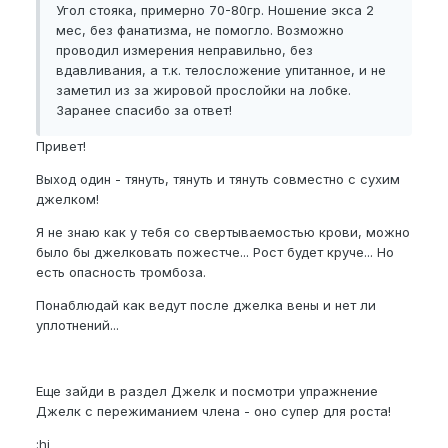
Угол стояка, примерно 70-80гр. Ношение экса 2
мес, без фанатизма, не помогло. Возможно
проводил измерения неправильно, без
вдавливания, а т.к. телосложение упитанное, и не
заметил из за жировой прослойки на лобке.
Заранее спасибо за ответ!
Привет!
Выход один - тянуть, тянуть и тянуть совместно с сухим
джелком!
Я не знаю как у тебя со свертываемостью крови, можно
было бы джелковать пожестче... Рост будет круче... Но
есть опасность тромбоза.
Понаблюдай как ведут после джелка вены и нет ли
уплотнений...
Еще зайди в раздел Джелк и посмотри упражнение
Джелк с пережиманием члена - оно супер для роста!
:hi