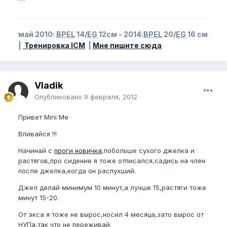
май 2010:
BPEL
14/
EG
12см - 2014:
BPEL
20/
EG
16 см
|
Тренировка ICM
|
Мне пишите сюда
Vladik
Опубликовано
9 февраля, 2012
Привет Mini Me
Вливайся !!!
Начинай с
проги новичка
,побольше сухого джелка и
растягов,про сидение я тоже отписался,садись на член
после джелка,когда он распухший.
Джел делай минимум 10 минут,а лучше 15,растяги тоже
минут 15-20.
От экса я тоже не вырос,носил 4 месяца,зато вырос от
НУПа,так что не переживай.