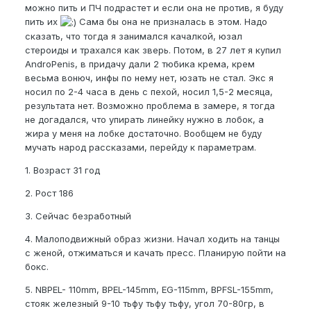
можно пить и ПЧ подрастет и если она не против, я буду
пить их
Сама бы она не призналась в этом. Надо
сказать, что тогда я занимался качалкой, юзал
стероиды и трахался как зверь. Потом, в 27 лет я купил
AndroPenis, в придачу дали 2 тюбика крема, крем
весьма вонюч, инфы по нему нет, юзать не стал. Экс я
носил по 2-4 часа в день с пехой, носил 1,5-2 месяца,
результата нет. Возможно проблема в замере, я тогда
не догадался, что упирать линейку нужно в лобок, а
жира у меня на лобке достаточно. Вообщем не буду
мучать народ рассказами, перейду к параметрам.
1. Возраст 31 год
2. Рост 186
3. Сейчас безработный
4. Малоподвижный образ жизни. Начал ходить на танцы
с женой, отжиматься и качать пресс. Планирую пойти на
бокс.
5. NBPEL- 110mm, BPEL-145mm, EG-115mm, BPFSL-155mm,
стояк железный 9-10 тьфу тьфу тьфу, угол 70-80гр, в