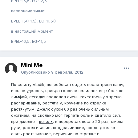
BPEL-16,5, EG-12,5
первоначальные:
BPEL-15(+1,5), EG-11,5()
в настоящий момент:
BPEL-16,5, EG-11,5
Mini Me
Опубликовано
9 февраля, 2012
По совету Vladik, попробовал сидеть после трени на пч,
вполне удалось, правда головка налилась еще больше
лимфой, сегодня проделал очень качественную треню
распаривание, растяги V, кручение по стрелке
растянутым, джелк сухой 60 раз очень сильным
сжатием, на сколько мог терпеть боль и хватило сил,
при джелке -
кегель
, в перерывах после 20 раз, смена
руки, растягивание, поддрачивание, после джелка
опять растягивание, верчение по стрелке и