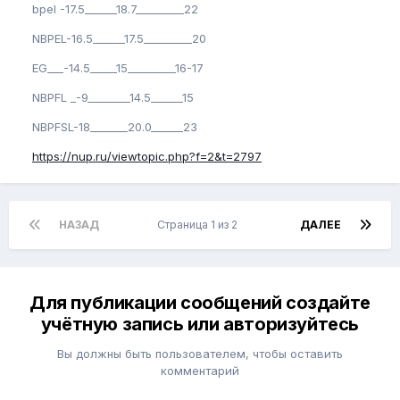
bpel -17.5______18.7_________22
NBPEL-16.5______17.5_________20
EG___-14.5_____15_________16-17
NBPFL _-9________14.5______15
NBPFSL-18_______20.0______23
https://nup.ru/viewtopic.php?f=2&t=2797
НАЗАД
Страница 1 из 2
ДАЛЕЕ
Для публикации сообщений создайте
учётную запись или авторизуйтесь
Вы должны быть пользователем, чтобы оставить
комментарий