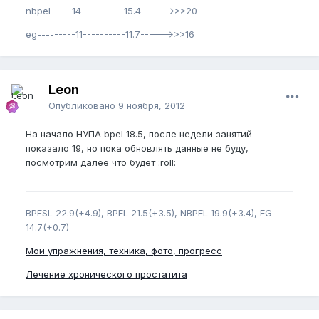
nbpel-----14----------15.4----->>>20
eg---------11----------11.7----->>>16
Leon
Опубликовано
9 ноября, 2012
На начало НУПА bpel 18.5, после недели занятий
показало 19, но пока обновлять данные не буду,
посмотрим далее что будет :roll:
BPFSL 22.9(+4.9), BPEL 21.5(+3.5), NBPEL 19.9(+3.4), EG
14.7(+0.7)
Мои упражнения, техника, фото, прогресс
Лечение хронического простатита