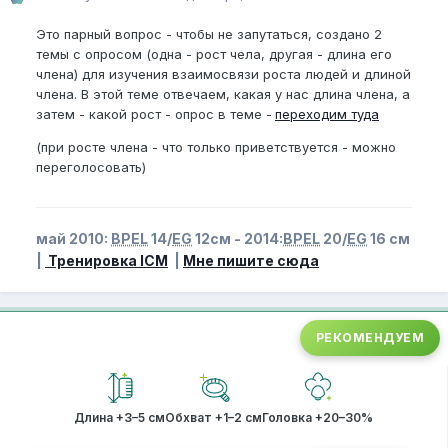
Это парный вопрос - чтобы не запутаться, создано 2
темы с опросом (одна - рост чела, другая - длина его
члена) для изучения взаимосвязи роста людей и длиной
члена. В этой теме отвечаем, какая у нас длина члена, а
затем - какой рост - опрос в теме -
переходим туда
(при росте члена - что только приветствуется - можно
переголосовать)
май 2010:
BPEL
14/
EG
12см - 2014:
BPEL
20/
EG
16 см
|
Тренировка ICM
|
Мне пишите сюда
РЕКОМЕНДУЕМ
Длина +3–5 см
Обхват +1–2 см
Головка +20–30%