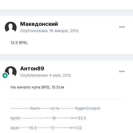
Македонский
Опубликовано
18 января, 2012
12.5 BPEL
Антон89
Опубликовано
4 мая, 2012
На начало нупа BPEL 15.5см
-----------было------есть---------будет(скоро)
bpfsl------------------19------->>>22.5
bpel------15.5--------17------->>>22