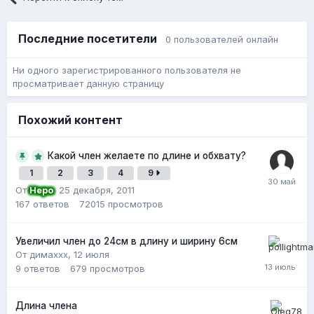
Последние посетители
0 пользователей онлайн
Ни одного зарегистрированного пользователя не
просматривает данную страницу
Похожий контент
Какой член желаете по длине и обхвату?
1
2
3
4
9
От
Неро
,
25 декабря, 2011
167
ответов
72015
просмотров
Увеличил член до 24см в длину и ширину 6см
От димаxxx,
12 июля
9
ответов
679
просмотров
Длина члена