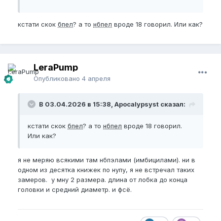
кстати скок
бпел
? а то
нбпел
вроде 18 говорил. Или как?
LeraPump
Опубликовано
4 апреля
В 03.04.2026 в 15:38, Apocalypsyst сказал:
кстати скок
бпел
? а то
нбпел
вроде 18 говорил.
Или как?
я не меряю всякими там нбпэлами (имбицилами). ни в
одном из десятка книжек по нупу, я не встречал таких
замеров. у мну 2 размера. длина от лобка до конца
головки и средний диаметр. и фсё.