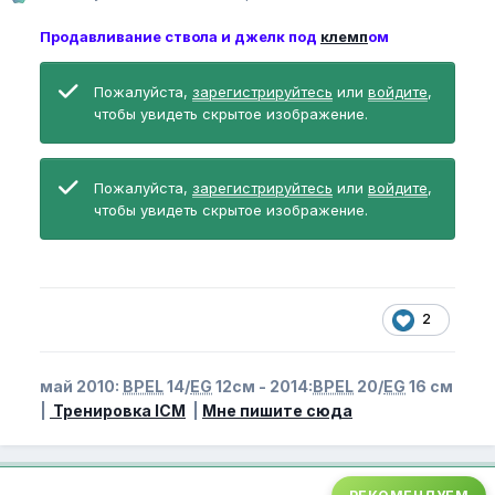
Продавливание ствола и джелк под
клемп
ом
Пожалуйста,
зарегистрируйтесь
или
войдите
,
чтобы увидеть скрытое изображение.
Пожалуйста,
зарегистрируйтесь
или
войдите
,
чтобы увидеть скрытое изображение.
2
май 2010:
BPEL
14/
EG
12см - 2014:
BPEL
20/
EG
16 см
|
Тренировка ICM
|
Мне пишите сюда