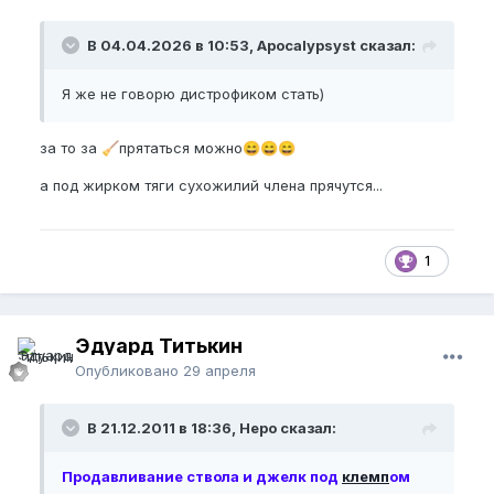
В 04.04.2026 в 10:53, Apocalypsyst сказал:
Я же не говорю дистрофиком стать)
за то за
прятаться можно
🧹
😄
😄
😄
а под жирком тяги сухожилий члена прячутся...
1
Эдуард Титькин
Опубликовано
29 апреля
В 21.12.2011 в 18:36, Неро сказал:
Продавливание ствола и джелк под
клемп
ом