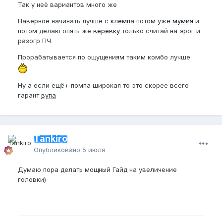
Так у неё вариантов много же
Наверное начинать лучше с
клемп
а потом уже
мумия
и
потом делаю опять же
верёвку
только считай на эрог и
разогр ПЧ
Прорабатывается по ощущениям таким комбо лучше
Ну а если ещё+ помпа широкая то это скорее всего
гарант
вупа
Tankiro
Опубликовано
5 июля
Думаю пора делать мощный Гайд на увеличение
головки)