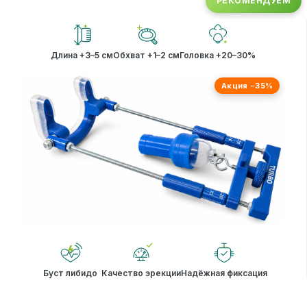
РЕКОМЕНДУЕМ
Длина +3–5 см
Обхват +1–2 см
Головка +20–30%
Акция −35%
Буст либидо
Качество эрекции
Надёжная фиксация