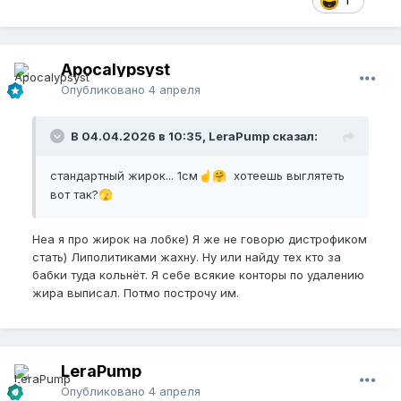
1
Apocalypsyst
Опубликовано
4 апреля
В 04.04.2026 в 10:35, LeraPump сказал:
стандартный жирок... 1см
хотеешь выглятеть
☝️
🤗
вот так?
🫣
Неа я про жирок на лобке) Я же не говорю дистрофиком
стать) Липолитиками жахну. Ну или найду тех кто за
бабки туда кольнёт. Я себе всякие конторы по удалению
жира выписал. Потмо построчу им.
LeraPump
Опубликовано
4 апреля