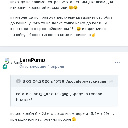
никогда не занимался. разве что лёгким джелком для
втирания хреновой косметики,
☺️
😉
пч меряется по правому верхнему квадранту от лобка
до конца. у кого то на лобке тонка кожа да кости, у
когото сало с прослойками см 15...
и вдавливать
😀
линейку - беспользное занятие в принципе
☝️
LeraPump
Опубликовано
4 апреля
В 03.04.2026 в 15:38, Apocalypsyst сказал:
кстати скок
бпел
? а то
нбпел
вроде 18 говорил.
Или как?
после колбы 6 х 23+. с эркольцом держит 5,5+ х 21+. в
приподнятом настроении короче
🫣