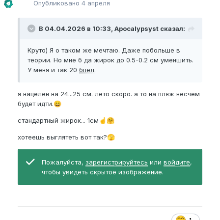
Опубликовано
4 апреля
В 04.04.2026 в 10:33, Apocalypsyst сказал:
Круто) Я о таком же мечтаю. Даже побольше в
теории. Но мне б да жирок до 0.5-0.2 см уменшить.
У меня и так 20
бпел
.
я нацелен на 24...25 см. лето скоро. а то на пляж несчем
будет идти.
😄
стандартный жирок... 1см
☝️
🤗
хотеешь выглятеть вот так?
🫣
Пожалуйста,
зарегистрируйтесь
или
войдите
,
чтобы увидеть скрытое изображение.