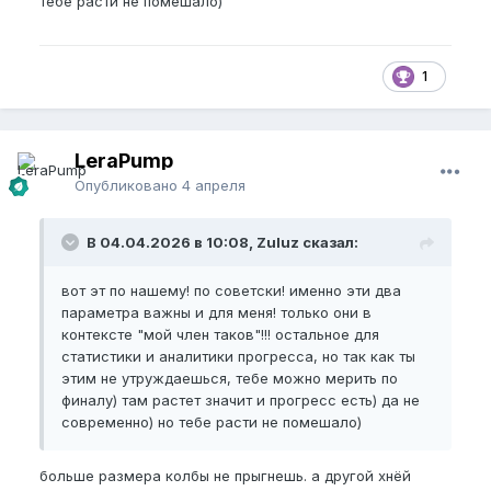
тебе расти не помешало)
1
LeraPump
Опубликовано
4 апреля
В 04.04.2026 в 10:08, Zuluz сказал:
вот эт по нашему! по советски! именно эти два
параметра важны и для меня! только они в
контексте "мой член таков"!!! остальное для
статистики и аналитики прогресса, но так как ты
этим не утруждаешься, тебе можно мерить по
финалу) там растет значит и прогресс есть) да не
современно) но тебе расти не помешало)
больше размера колбы не прыгнешь. а другой хнёй