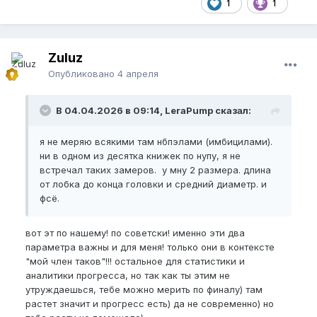
1
1
Zuluz
Опубликовано
4 апреля
В 04.04.2026 в 09:14, LeraPump сказал:
я не меряю всякими там нбпэлами (имбицилами).
ни в одном из десятка книжек по нупу, я не
встречал таких замеров. у мну 2 размера. длина
от лобка до конца головки и средний диаметр. и
фсё.
вот эт по нашему! по советски! именно эти два
параметра важны и для меня! только они в контексте
"мой член таков"!!! остальное для статистики и
аналитики прогресса, но так как ты этим не
утруждаешься, тебе можно мерить по финалу) там
растет значит и прогресс есть) да не современно) но