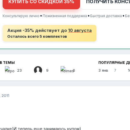
КУПИТЬ СО СКИДКОЙ 35%
ПОЛУЧИТЬ КОНС
•
•
•
Консультирую лично
Пожизненная поддержка
Быстрая доставка
Бе
Акция -35% действует до
10 августа
Осталось всего 5 комплектов
В ТЕМЫ
ПОПУЛЯРНЫЕ Д
23
9
6
3 янв
7
1
 2011
ачалке)И теперь еще занимаюсь нупом)