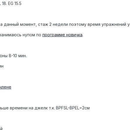
18. EG 15.5
 на данный момент, стаж 2 недели поэтому время упражнений 
1 занимаюсь нупом по
программе новичка
.
оны 8-10 мин.
ин
члене
ьше времени на джелк т.к. BPFSL-BPEL=2см
ий