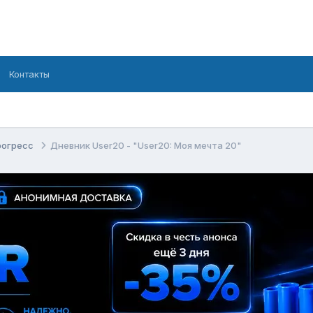
Контакты
рогресс
Дневник User20 - "User20: Моя мечта 20"