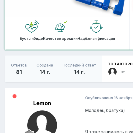
Буст либидо
Качество эрекции
Надёжная фиксация
ТОП АВТОРО
Ответов
Создана
Последний ответ
81
14 г.
14 г.
35
Опубликовано
16 ноября,
Lemon
Молодец братуха)
Я тоже занимаюсь в к