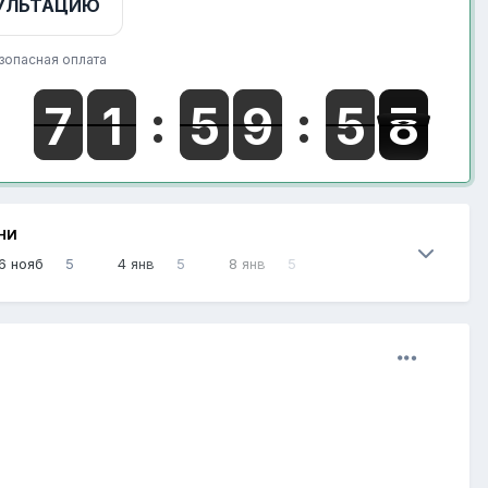
УЛЬТАЦИЮ
зопасная оплата
НИ
6 нояб
5
4 янв
5
8 янв
5