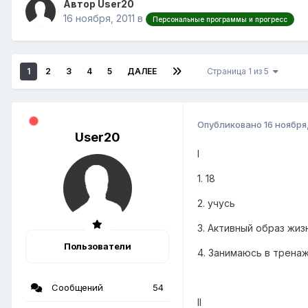
Автор User20
16 ноября, 2011
в
Персональные программы и прогресс
1
2
3
4
5
ДАЛЕЕ
Страница 1 из 5
Опубликовано
16 ноября,
User20
I
1. 18
2. учусь
3. Активный образ жиз
Пользователи
4. Занимаюсь в трена
Сообщений
54
II