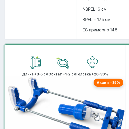
NBPEL 16 см
BPEL = 17.5 см
EG примерно 14.5
Длина +3–5 см
Обхват +1–2 см
Головка +20–30%
Акция −35%