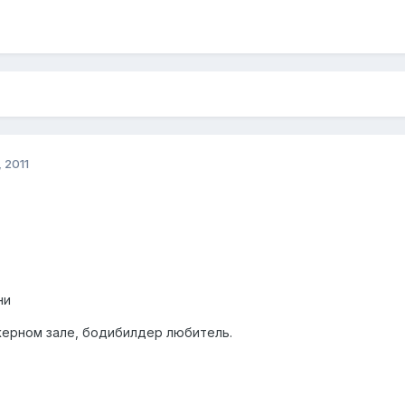
 2011
ни
жерном зале, бодибилдер любитель.