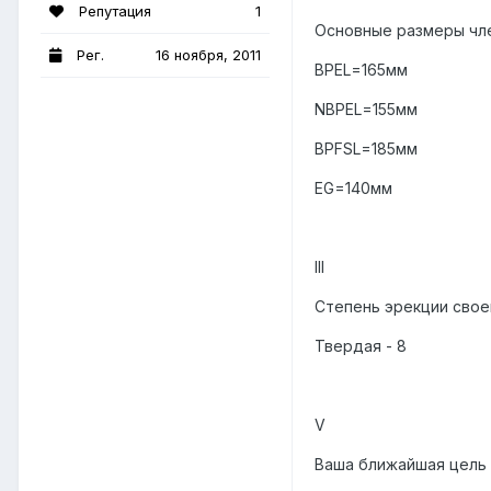
Репутация
1
Основные размеры чле
Рег.
16 ноября, 2011
BPEL=165мм
NBPEL=155мм
BPFSL=185мм
EG=140мм
III
Степень эрекции своег
Твердая - 8
V
Ваша ближайшая цель 