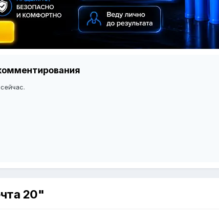
я комментирования
 сейчас.
ечта 20"