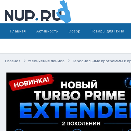
Главная
Активность
Обзор
Товары для НУПа
Главная
Увеличение пениса
Персональные программы и п