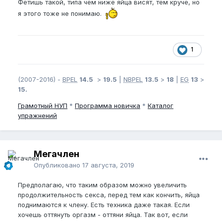
Фетишь такой, типа чем ниже яйца висят, тем круче, но
я этого тоже не понимаю.
1
(2007-2016) -
BPEL
14.5
>
19.5
|
NBPEL
13.5
>
18
|
EG
13
>
15.
Грамотный
НУП
*
Программа новичка
*
Каталог
упражнений
Мегачлен
Опубликовано
17 августа, 2019
Предполагаю, что таким образом можно увеличить
продолжительность секса, перед тем как кончить, яйца
поднимаются к члену. Есть техника даже такая. Если
хочешь оттянуть оргазм - оттяни яйца. Так вот, если