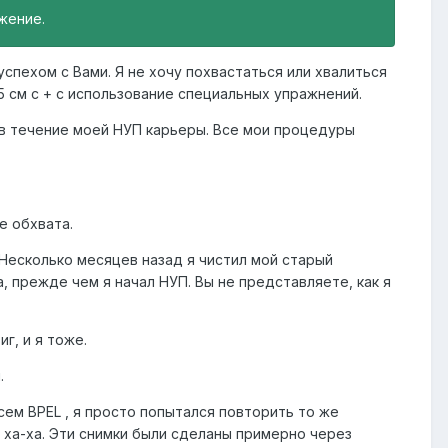
жение.
успехом с Вами. Я не хочу похвастаться или хвалиться
5 см с + с использование специальных упражнений.
з в течение моей НУП карьеры. Все мои процедуры
е обхвата.
Несколько месяцев назад я чистил мой старый
 прежде чем я начал НУП. Вы не представляете, как я
г, и я тоже.
.
всем BPEL , я просто попытался повторить то же
 ха-ха. Эти снимки были сделаны примерно через