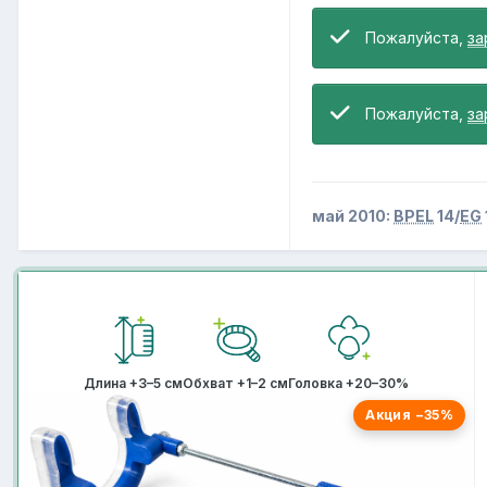
Пожалуйста,
за
Пожалуйста,
за
май 2010:
BPEL
14/
EG
Длина +3–5 см
Обхват +1–2 см
Головка +20–30%
Акция −35%