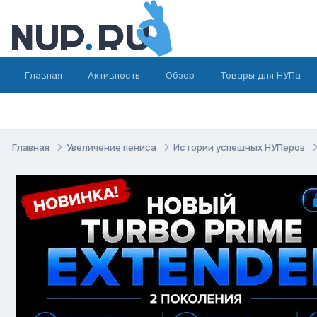
Главная
Активность
Обзор
Товары для НУПа
Главная
Увеличение пениса
Истории успешных НУПеров