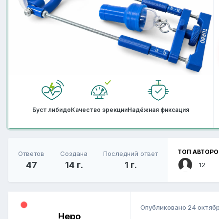
Буст либидо
Качество эрекции
Надёжная фиксация
ТОП АВТОРО
Ответов
Создана
Последний ответ
47
14 г.
1 г.
12
Опубликовано
24 октябр
Неро