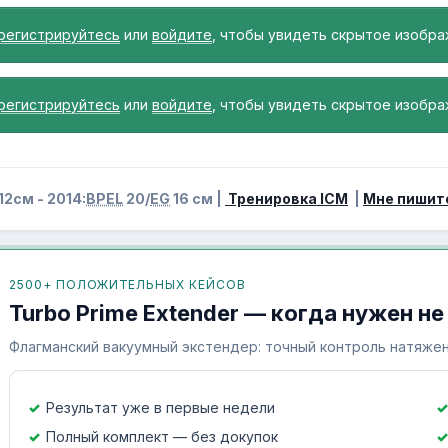
регистрируйтесь
или
войдите
, чтобы увидеть скрытое изобра
регистрируйтесь
или
войдите
, чтобы увидеть скрытое изобра
12см - 2014:
BPEL
20/
EG
16 см |
Тренировка ICM
|
Мне пишит
2500+ ПОЛОЖИТЕЛЬНЫХ КЕЙСОВ
Turbo Prime Extender — когда нужен не
Флагманский вакуумный экстендер: точный контроль натяжен
Результат уже в первые недели
Полный комплект — без докупок