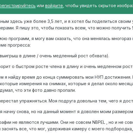
регистрируйтесь
или
войдите
, чтобы увидеть скрытое изобра
вным здесь уже более 3,5 лет, и я хотел бы поделиться своим 
рами. Я пишу это, чтобы показать всем, что можно получить 
мою программ, я могу вам сказать, что она менялась многора
еме прогресса:
выигрыш в длине / очень медленный рост обхвата).
ворит о быстром росте члена в длину и очень медленном рост
м я найду время до конца суммировать мои НУП достижения. 
которые измерения на снимках, которые я делал около месяца,
 думал, что эти фото давно пропали.
ерестал упражняться. Моя подруга довольна тем, чего я дости
я начну снова, но на данный момент я доволен моим размером
рафии не являются лучшими. Они не совсем NBPEL , но и не со
 заснять все, что мог, удерживая камеру с моего подбородка,