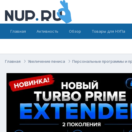
Главная
Активность
Обзор
Товары для НУПа
Главная
Увеличение пениса
Персональные программы и п