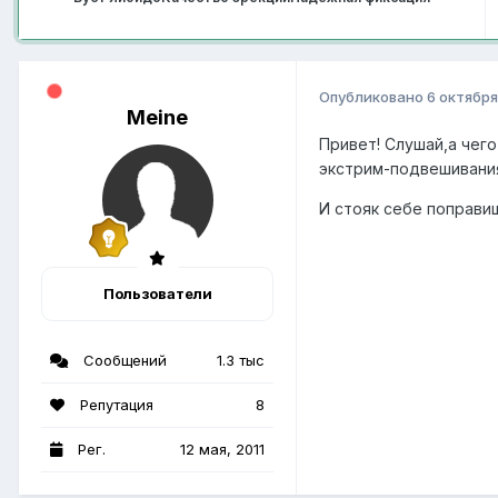
Опубликовано
6 октября
Meine
Привет! Слушай,а чег
экстрим-подвешивани
И стояк себе поправи
Пользователи
Сообщений
1.3 тыс
Репутация
8
Рег.
12 мая, 2011