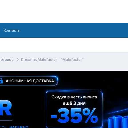
Контакты
рогресс
Дневник Malefactor - "Malefactor"