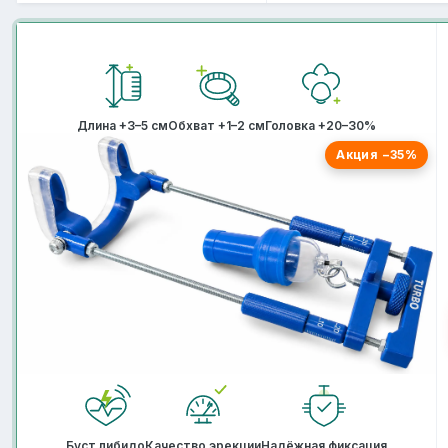
Длина +3–5 см
Обхват +1–2 см
Головка +20–30%
Акция −35%
Буст либидо
Качество эрекции
Надёжная фиксация