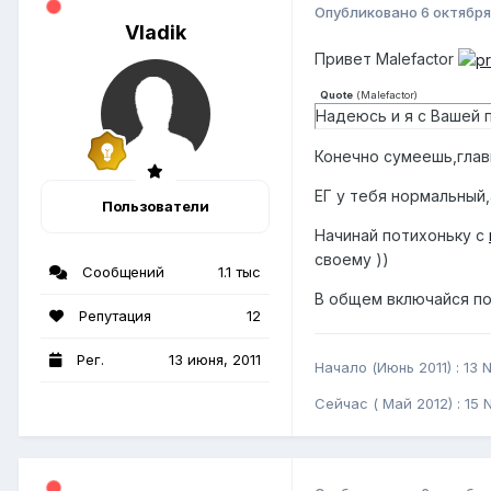
Опубликовано
6 октября
Vladik
Привет Malefactor
Quote
(
Malefactor
)
Надеюсь и я с Вашей 
Конечно сумеешь,глав
ЕГ у тебя нормальный,
Пользователи
Начинай потихоньку с
своему ))
Сообщений
1.1 тыс
В общем включайся пот
Репутация
12
Рег.
13 июня, 2011
Начало (Июнь 2011) : 13 N
Сейчас ( Май 2012) : 15 N