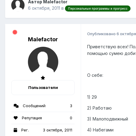
Автор Malefactor
6 октября, 2011
в
Персональные программы и прогресс
Опубликовано
6 октября
Malefactor
Приветствую всех! По
помощью сумею добить
О себе:
Пользователи
1) 29
Сообщений
3
2) Работаю
Репутация
0
3) Малоподвижный
4) Набегами
Рег.
3 октября, 2011