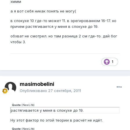
хммм
а я вот себя никак понять не могу(
в спокухе 10 где-то может 11. в эрегированном 16-17. но
причем растягивается у меня в спокухе до 19.
обхват не смотрел. но там разница 2 см где-то. дай бог
чтобы 3.
1
masimobelini
Опубликовано
27 сентября, 2011
Quote
(
NewLife
)
растягивается у меня в спокухе до 19.
Ну этот фактор по этой теории в расчёт не идёт.
Quote
(
NewLife
)