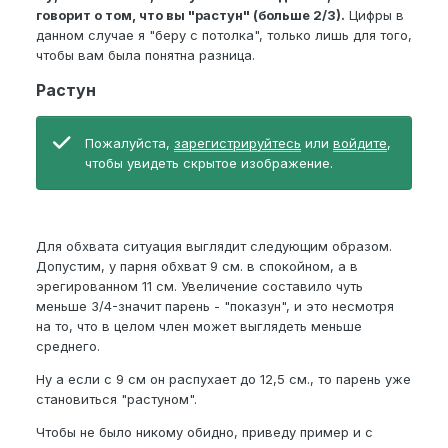
говорит о том, что вы "растун" (больше 2/3).
Цифры в
данном случае я "беру с потолка", только лишь для того,
чтобы вам была понятна разница.
Растун
Пожалуйста,
зарегистрируйтесь
или
войдите
,
чтобы увидеть скрытое изображение.
Для обхвата ситуация выглядит следующим образом.
Допустим, у парня обхват 9 см. в спокойном, а в
эрегированном 11 см. Увеличение составило чуть
меньше 3/4-значит парень - "показун", и это несмотря
на то, что в целом член может выглядеть меньше
среднего.
Ну а если с 9 см он распухает до 12,5 см., то парень уже
становиться "растуном".
Чтобы не было никому обидно, приведу пример и с