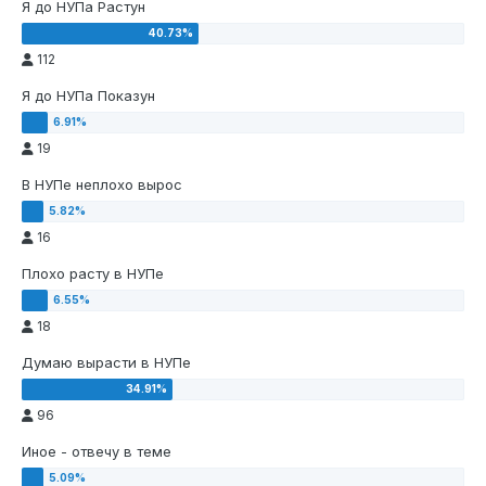
Я до НУПа Растун
112
Я до НУПа Показун
19
В НУПе неплохо вырос
16
Плохо расту в НУПе
18
Думаю вырасти в НУПе
96
Иное - отвечу в теме