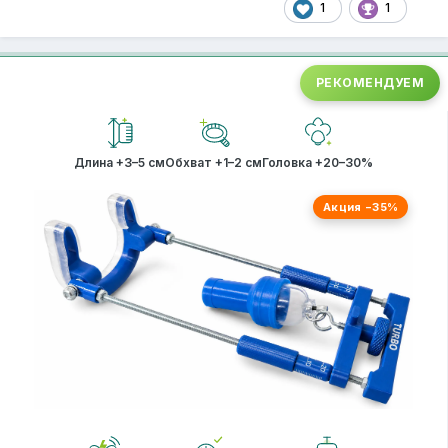
1
1
РЕКОМЕНДУЕМ
Длина +3–5 см
Обхват +1–2 см
Головка +20–30%
Акция −35%