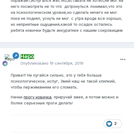
поражает,испугался жестко,вставать не хотел,не мог на
него посмотреть не то что дотронуться. понимал,что это
на психологическом уровне,но сделать ничего не мог.
пока не поднял, уснуть не мог. с утра вроде все хорошо,
но неприятные ощущения,какой то осадок остались.
ребята новички будьте аккуратнее с нашим сокровищем
Неро
Опубликовано
19 сентября, 2019
Привет! Не пугайся сильно, это у тебя больше
психологическое, испуг, Змей наш не такой хлипкий,
чтобы пержиманием его сломать..
Начни
прогу новичка
, приручай змея, а потом можно и
более серьезные проги делать!
2