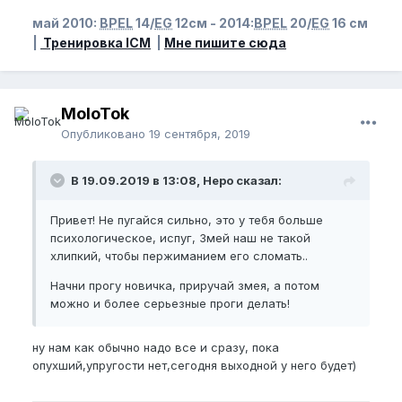
май 2010:
BPEL
14/
EG
12см - 2014:
BPEL
20/
EG
16 см
|
Тренировка ICM
|
Мне пишите сюда
MoloTok
Опубликовано
19 сентября, 2019
В 19.09.2019 в 13:08, Неро сказал:
Привет! Не пугайся сильно, это у тебя больше
психологическое, испуг, Змей наш не такой
хлипкий, чтобы пержиманием его сломать..
Начни прогу новичка, приручай змея, а потом
можно и более серьезные проги делать!
ну нам как обычно надо все и сразу, пока
опухший,упругости нет,сегодня выходной у него будет)