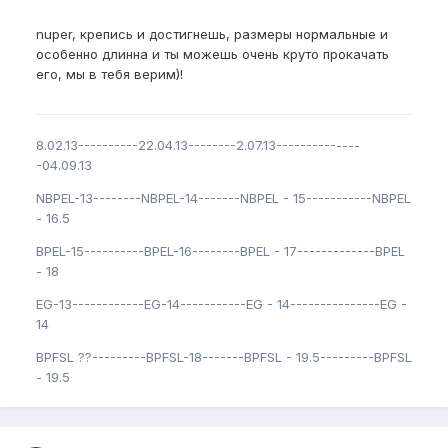
nuper, крепись и достигнешь, размеры нормальные и
особенно длинна и ты можешь очень круто прокачать
его, мы в тебя верим)!
8.02.13----------22.04.13--------2.07.13--------------
-04.09.13
NBPEL-13--------NBPEL-14-------NBPEL - 15-----------NBPEL
- 16.5
BPEL-15----------BPEL-16--------BPEL - 17-------------BPEL
- 18
EG-13------------EG-14-----------EG - 14---------------EG -
14
BPFSL ??---------BPFSL-18-------BPFSL - 19.5---------BPFSL
- 19.5