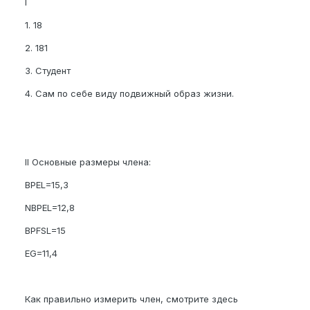
I
1. 18
2. 181
3. Студент
4. Сам по себе виду подвижный образ жизни.
II Основные размеры члена:
BPEL=15,3
NBPEL=12,8
BPFSL=15
EG=11,4
Как правильно измерить член, смотрите здесь