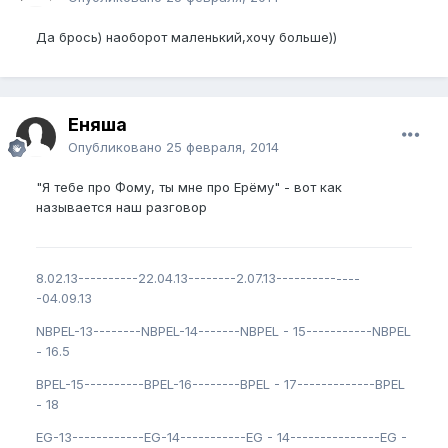
Да брось) наоборот маленький,хочу больше))
Еняша
Опубликовано
25 февраля, 2014
"Я тебе про Фому, ты мне про Ерёму" - вот как
называется наш разговор
8.02.13----------22.04.13--------2.07.13--------------
-04.09.13
NBPEL-13--------NBPEL-14-------NBPEL - 15-----------NBPEL
- 16.5
BPEL-15----------BPEL-16--------BPEL - 17-------------BPEL
- 18
EG-13------------EG-14-----------EG - 14---------------EG -