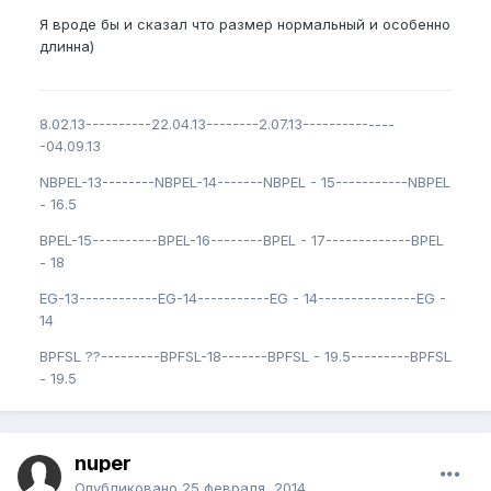
Я вроде бы и сказал что размер нормальный и особенно
длинна)
8.02.13----------22.04.13--------2.07.13--------------
-04.09.13
NBPEL-13--------NBPEL-14-------NBPEL - 15-----------NBPEL
- 16.5
BPEL-15----------BPEL-16--------BPEL - 17-------------BPEL
- 18
EG-13------------EG-14-----------EG - 14---------------EG -
14
BPFSL ??---------BPFSL-18-------BPFSL - 19.5---------BPFSL
- 19.5
nuper
Опубликовано
25 февраля, 2014