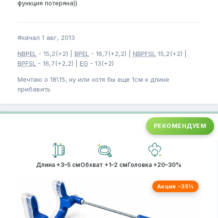
функция потеряна))
#начал 1 авг, 2013
NBPEL
- 15,2(+2) |
BPEL
- 16,7(+2,2) |
NBPFSL
15,2(+2) |
BPFSL
- 16,7(+2,2) |
EG
- 13(+2)
Мечтаю о 18\15, ну или хотя бы еще 1см к длине
прибавить
РЕКОМЕНДУЕМ
Длина +3–5 см
Обхват +1–2 см
Головка +20–30%
Акция −35%