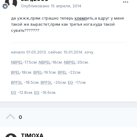
Опубликовано
15 апреля, 2014
да ужжж,прям страшно теперь
клемп
ить,а вдруг у меня
такой же вырастет,прям как третья нога.куда такой
сувать???????
начало 01.05.2013. сейчас 10.01.2014. хочу.
NBPEL
-17.5см .
NBPEL
-18см.
NBPEL
-20см.
BPEL
-18см.
BPEL
-19.1см.
BPEL
-22см
BPFSL
-18.5см.
BPFSL
-20см.
EG
-17см
EG
-12.8см.
EG
-16.6см.
0
TIMOXA