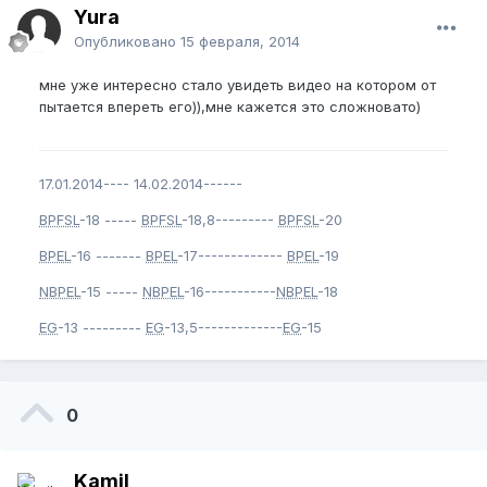
Yura
Опубликовано
15 февраля, 2014
мне уже интересно стало увидеть видео на котором от
пытается впереть его)),мне кажется это сложновато)
17.01.2014---- 14.02.2014------
BPFSL
-18 -----
BPFSL
-18,8---------
BPFSL
-20
BPEL
-16 -------
BPEL
-17-------------
BPEL
-19
NBPEL
-15 -----
NBPEL
-16-----------
NBPEL
-18
EG
-13 ---------
EG
-13,5-------------
EG
-15
0
Kamil