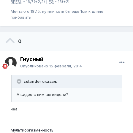
BPFSL
- 16,7(+2,2) |
EG
- 13(+2)
Мечтаю о 18\15, ну или хотя бы еще 1см к длине
прибавить
0
Гнусный
Опубликовано
15 февраля, 2014
zolander сказал:
А видео с ним вы видели?
неа
Мультиоргазменность