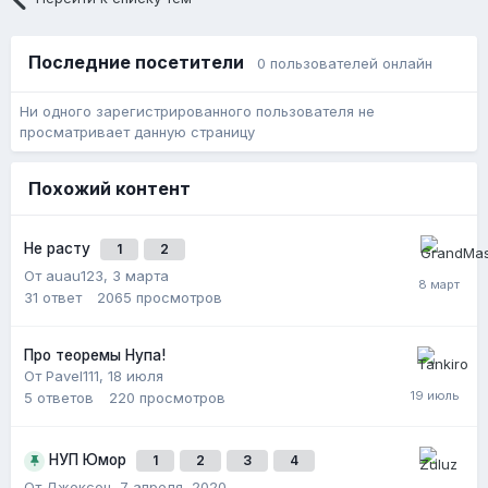
Последние посетители
0 пользователей онлайн
Ни одного зарегистрированного пользователя не
просматривает данную страницу
Похожий контент
Не расту
1
2
От auau123,
3 марта
31
ответ
2065
просмотров
Про теоремы Нупа!
От Pavel111,
18 июля
5
ответов
220
просмотров
НУП Юмор
1
2
3
4
От Джексон,
7 апреля, 2020