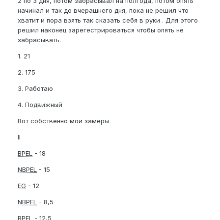
2 по 3 дня, потом забрасывал на полгода, потом опять
начинал и так до вчерашнего дня, пока не решил что
хватит и пора взять так сказать себя в руки . Для этого
решил наконец зарегестрироваться чтобы опять не
забрасывать.
1. 21
2. 175
3. Работаю
4. Подвижный
Вот собственно мои замеры
II
BPEL
- 18
NBPEL
- 15
EG
- 12
NBPFL
- 8,5
BPFL
- 12,5