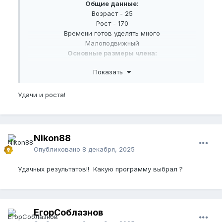
Общие данные:
Возраст - 25
Рост - 170
Времени готов уделять много
Малоподвижный
Основные размеры члена:
BPEL
- 12.5
Показать
NBPEL
- 11.5
BPFSL
- 13
EG
- 10
Удачи и роста!
Обрезан
Степень эрекции
9/10
Угол Члена
на 10 часов
Растун
Nikon88
Опубликовано
8 декабря, 2025
Удачных результатов!! Какую программу выбрал ?
ЕгорСоблазнов