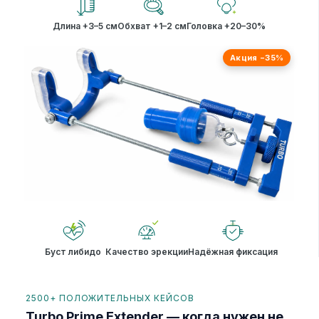
Длина +3–5 см
Обхват +1–2 см
Головка +20–30%
Акция −35%
Буст либидо
Качество эрекции
Надёжная фиксация
2500+ ПОЛОЖИТЕЛЬНЫХ КЕЙСОВ
Turbo Prime Extender — когда нужен не