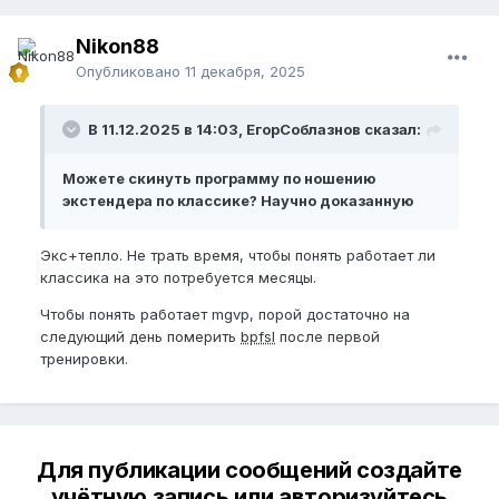
8) Прогревание в кружке с горячей водой 3
минуты
Nikon88
9) Джелк мокрый 3 минуты 2 минуты
Опубликовано
11 декабря, 2025
10) Кегель 30 раз
Тренировка кажется достаточно легкой, провожу
В 11.12.2025 в 14:03, ЕгорСоблазнов сказал:
такие для начала чтобы дисциплинироваться
Можете скинуть программу по ношению
экстендера по классике? Научно доказанную
Кегель 50 раз
Экс+тепло. Не трать время, чтобы понять работает ли
классика на это потребуется месяцы.
Чтобы понять работает mgvp, порой достаточно на
следующий день померить
bpfsl
после первой
тренировки.
Для публикации сообщений создайте
учётную запись или авторизуйтесь