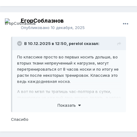
ЕгорСоблазнов
Опубликовано
10 декабря, 2025
В 10.12.2025 в 12:50, perelol сказал:
По классике просто во первых носить дольше, во
вторых ткани непреученный к нагрузке, могут
перетренироваться от 8 часов носки и по итогу не
расти после некоторых тренировок. Классика это
ведь каждодневная носка.
А вот по мгвп ты тратишь час-полтора в сутки,
тренировки не каждый день можно делать, а через
день. И эффект явно значимей будет. Плюсов
Показать
много, советую почитать! А так выбирай конечно
же сам, роста тебе
Спасибо