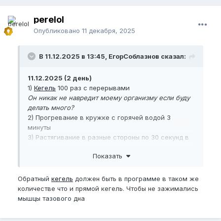
perelol
Опубликовано
11 декабря, 2025
В 11.12.2025 в 13:45, ЕгорСоблазнов сказал:
11.12.2025 (2 день)
1)
Кегель
100 раз с перерывами
Он никак не навредит моему организму если буду
делать много?
2) Прогревание в кружке с горячей водой 3
минуты
3) Растягивание в разные стороны по 30 секунд в
каждую
Показать
4) Круговые вращения 30 секунд
5) Прогревание в кружке с горячей водой 3
минуты
Обратный
кегель
должен быть в программе в таком же
6) Растягивание в разные стороны по 30 секунд в
количестве что и прямой кегель. Чтобы не зажимались
каждую
мышцы тазового дна
7) Круговые вращения 60 секунд
Часовой отдых