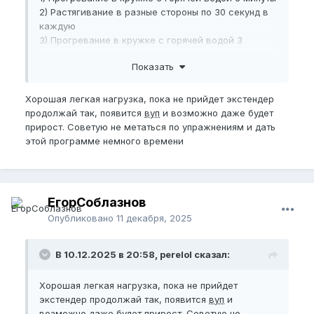
2) Растягивание в разные стороны по 30 секунд в
каждую
3) Прогревание в кружке с горячей водой 3
минуты
Показать
4) Растягивание в разные стороны по 30 секунд в
каждую
5) Прогревание в кружке с горячей водой 3
Хорошая легкая нагрузка, пока не прийдет экстендер
минуты
продолжай так, появится
вуп
и возможно даже будет
6) Джелк мокрый 3 минуты
прирост. Советую не метаться по упражнениям и дать
7) Круговые вращения 1 минута
этой программе немного времени
Вуп
после тренировки очень даже понравился
Буду рассматривать еще упражнения
ЕгорСоблазнов
Опубликовано
11 декабря, 2025
В 10.12.2025 в 20:58, perelol сказал:
Хорошая легкая нагрузка, пока не прийдет
экстендер продолжай так, появится
вуп
и
возможно даже будет прирост. Советую не