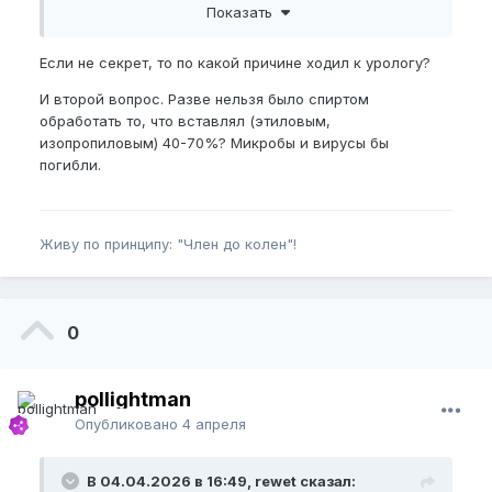
Показать
когда к урологу ходил тот прописывал свечи и доп.
рекомендовал массаж простаты и процедуры с
таким массажером. я решил чтоб не кататься к
Если не секрет, то по какой причине ходил к урологу?
нему 6 раз, купить его себе и дома использовать.
И второй вопрос. Разве нельзя было спиртом
у него функции это вибро, нагрев и воздействие
обработать то, что вставлял (этиловым,
магнитным полем переменным. по применению:
изопропиловым) 40-70%? Микробы и вирусы бы
ложишься ноги в коленах сгибаешь и его в жопу
погибли.
вставляешь до упора который на нем и
включаешь. он минут 10-15 работает, потом пищит
и отключается. пока лежишь чувствуешь как в
очке тепло постепенно увеличивается и чуть
Живу по принципу: "Член до колен"!
вибрацию ощущаешь. Не знаю на счет эрекции, но
на след узи простаты улучшения были заметные,
но там все в скупе былj поэтому за эффективность
самого массажера не скажу. Ту часть которую в
0
себя вставлял, я перед применением презерватив
надевал на нее, чисто для стерильности, чтоб если
что потом кто-то другой мог его использовать
pollightman
если нужно будет
Опубликовано
4 апреля
В 04.04.2026 в 16:49, rewet сказал: