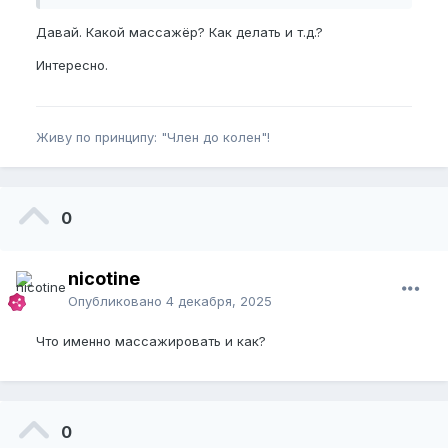
Держится значительное время, потом или
привыкаю, или уменьшается всё таки в объеме!?
Давай. Какой массажёр? Как делать и т.д.?
Интересно.
Живу по принципу: "Член до колен"!
0
nicotine
Опубликовано
4 декабря, 2025
Что именно массажировать и как?
0