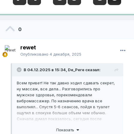
0
rewet
Опубликовано
4 декабря, 2025
В 04.12.2025 в 15:34, De_Pere сказал:
Всем привет! Не так давно ходил сдавать секрет,
ну массаж, все дела... Разговорились про
мужское здоровье, порекомендовали
вибромассажер. По назначению врача все
выполнял... Спустя 5-6 сеансов, пойдя в туалет
ощутил в спокухе больше объем чем обычно.
Сначала думал показалось, сегодня после
массажа опять по ощущениям в объеме и длине
Показать
больше. Это мне не кажется, было у кого такое?