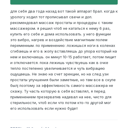
для себя два года назад вот такой аппарат брал. когда к
урологу ходил тот прописывал свечи и доп.
рекомендовал массаж простаты и процедуры с таким
массажером. я решил чтоб не кататься к нему 6 раз,
купить его себе и дома использовать. у него функции
это вибро, нагрев и воздействие магнитным полем
переменным. по применению: ложишься ноги в коленах
сгибаешь и его в жопу вставляешь до упора который на
нем и включаешь. он минут 10-15 работает, потом пищит
и отключается. пока лежишь чувствуешь как в очке
тепло постепенно увеличивается и чуть вибрацию
ощущаешь. Не знаю на счет эрекции, но на след узи
простаты улучшения были заметные, но там все в скупе
былj поэтому за эффективность самого массажера не
скажу. Ту часть которую в себя вставлял, я перед
применением презерватив надевал на нее, чисто для
стерильности, чтоб если что потом кто-то другой мог
его использовать если нужно будет