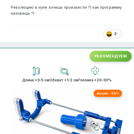
Революцию в нупе хочешь произвести ?) как программу
назовешь ?)
2
РЕКОМЕНДУЕМ
Длина +3–5 см
Обхват +1–2 см
Головка +20–30%
Акция −35%