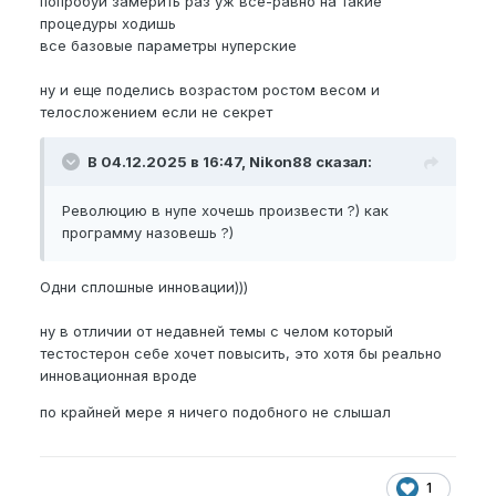
попробуй замерить раз уж все-равно на такие
процедуры ходишь
все базовые параметры нуперские
ну и еще поделись возрастом ростом весом и
телосложением если не секрет
В 04.12.2025 в 16:47, Nikon88 сказал:
Революцию в нупе хочешь произвести ?) как
программу назовешь ?)
Одни сплошные инновации)))
ну в отличии от недавней темы с челом который
тестостерон себе хочет повысить, это хотя бы реально
инновационная вроде
по крайней мере я ничего подобного не слышал
1